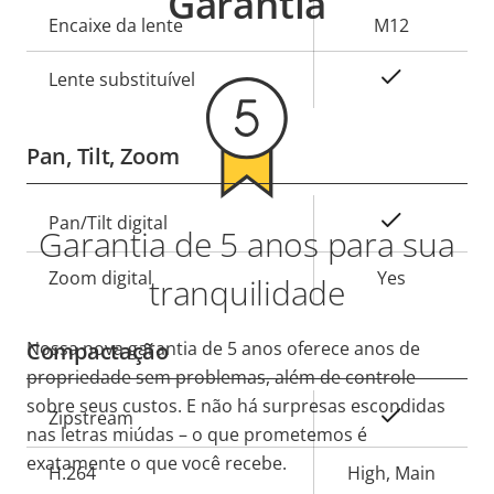
Garantia
Encaixe da lente
M12
Sim
Lente substituível
Pan, Tilt, Zoom
Descrição
Sim
Pan/Tilt digital
Garantia de 5 anos para sua
Valor da
da
propriedade
propriedade
Zoom digital
Yes
tranquilidade
Nossa nova garantia de 5 anos oferece anos de
Compactação
propriedade sem problemas, além de controle
sobre seus custos. E não há surpresas escondidas
Descrição
Sim
Zipstream
Valor da
nas letras miúdas – o que prometemos é
da
propriedade
exatamente o que você recebe.
propriedade
H.264
High, Main