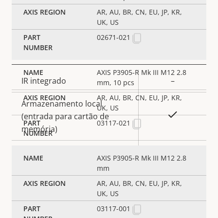
AR, AU, BR, CN, EU, JP, KR,
Sim
OS assinado
UK, US
02671-021
Geral
AXIS P3905-R Mk III M12 2.8
Descrição
IR integrado
–
mm, 10 pcs
Valor da
da
AR, AU, BR, CN, EU, JP, KR,
propriedade
Armazenamento local
propriedade
UK, US
Sim
(entrada para cartão de
03117-021
memória)
Temperatura operacional
-30 to 55 °C
AXIS P3905-R Mk III M12 2.8
mm
Para uso em áreas externas
–
AR, AU, BR, CN, EU, JP, KR,
UK, US
Classificação de vandalismo
IK10
03117-001