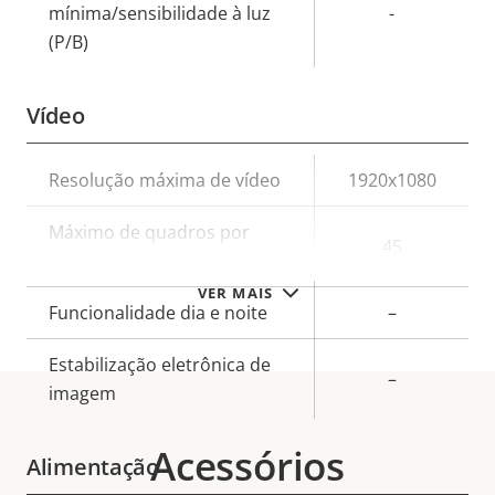
mínima/sensibilidade à luz
-
(P/B)
Vídeo
Descrição
Resolução máxima de vídeo
1920x1080
Valor da
da
propriedade
Máximo de quadros por
propriedade
45
segundo
VER MAIS
Funcionalidade dia e noite
–
Estabilização eletrônica de
–
imagem
Acessórios
Alimentação