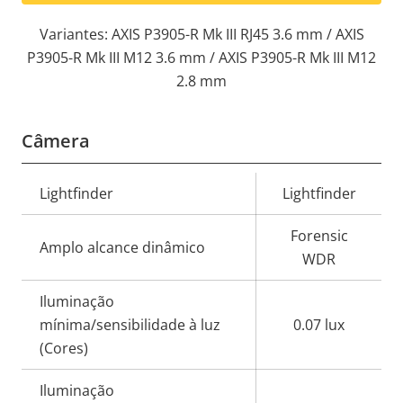
Variantes: AXIS P3905-R Mk III RJ45 3.6 mm / AXIS
P3905-R Mk III M12 3.6 mm / AXIS P3905-R Mk III M12
2.8 mm
Câmera
Descrição
Lightfinder
Lightfinder
Valor da
da
propriedade
Forensic
propriedade
Amplo alcance dinâmico
WDR
Iluminação
mínima/sensibilidade à luz
0.07 lux
(Cores)
Iluminação