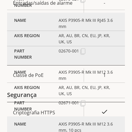
Entradas/saídas de alarme
-
AXIS Camera Application
Sim
AXIS P3905-R Mk III RJ45 3.6
Platform
mm
AR, AU, BR, CN, EU, JP, KR,
E/S digital
–
UK, US
02670-001
Rede
AXIS P3905-R Mk III M12 3.6
Descrição
Classe de PoE
1
mm
Valor da
da
propriedade
AR, AU, BR, CN, EU, JP, KR,
propriedade
UK, US
Segurança
02671-001
Descrição
Sim
Criptografia HTTPS
Valor da
da
propriedade
AXIS P3905-R Mk III M12 3.6
propriedade
Sim
IEEE 802.1X
mm, 10 pcs