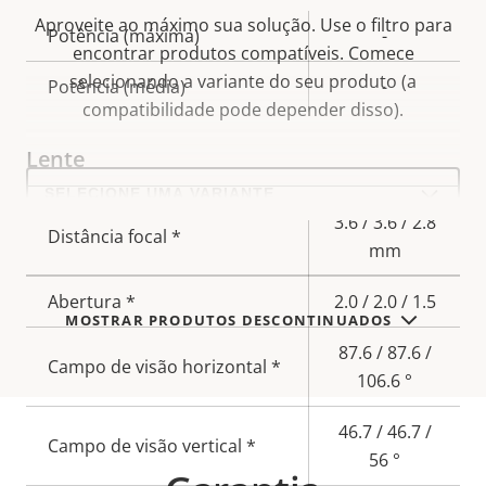
Aproveite ao máximo sua solução. Use o filtro para
Descrição
Potência (máxima)
-
Valor da
encontrar produtos compatíveis.
Comece
da
propriedade
selecionando a variante do seu produto (a
Potência (média)
-
propriedade
compatibilidade pode depender disso).
Lente
Select
a
product
Descrição
3.6 / 3.6 / 2.8
variant:
Distância focal *
Valor da
da
mm
propriedade
propriedade
Abertura *
2.0 / 2.0 / 1.5
MOSTRAR PRODUTOS DESCONTINUADOS
87.6 / 87.6 /
Campo de visão horizontal *
106.6 °
46.7 / 46.7 /
Campo de visão vertical *
56 °