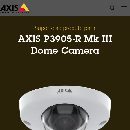
Pular
open s
Op
Clo
para
conteúdo
principal
Suporte ao produto para
AXIS P3905-R Mk III
Dome Camera