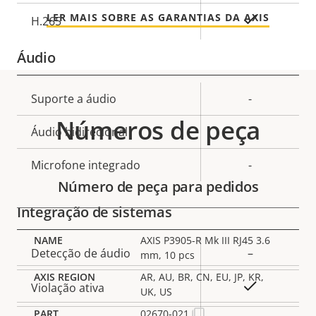
LER MAIS SOBRE AS GARANTIAS DA AXIS
Sim
H.265
Áudio
Descrição
Suporte a áudio
-
Valor da
da
Números de peça
propriedade
Áudio bidirecional
–
propriedade
Microfone integrado
-
Número de peça para pedidos
Integração de sistemas
AXIS P3905-R Mk III RJ45 3.6
Descrição
Detecção de áudio
–
mm, 10 pcs
Valor da
da
AR, AU, BR, CN, EU, JP, KR,
propriedade
Sim
Violação ativa
propriedade
UK, US
02670-021