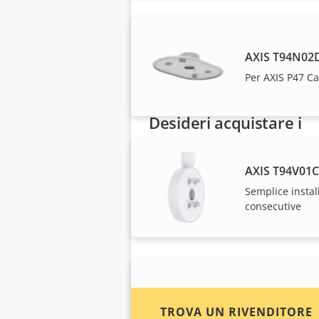
AXIS T94N02D
Per AXIS P47 C
Desideri acquistare i
dispositivi Axis?
AXIS T94V01
Trova rivenditori, integratori di
Semplice instal
sistema e installatori di
consecutive
dispositivi e sistemi Axis.
AXIS TP3103-E
TROVA UN RIVENDITORE
Per telecamere