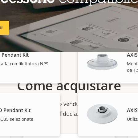
 Pendant Kit
AXIS
affa con filettatura NPS
Kit a
mont
RI
 Pendant Kit
AXIS
affa con filettatura NPS
Monta
da 1,
Come acquistare
 singoli prodotti vengono venduti e installati da esperti
 Pendant Kit
AXIS
fiducia.
 Q35 selezionate
Utili