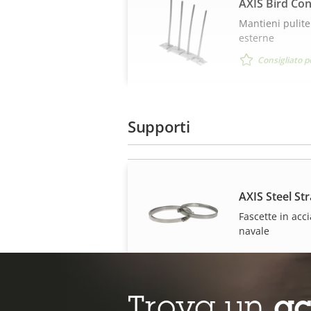
AXIS Bird Con
Mantieni pulite
esterne
Consigliato p
Supporti
AXIS Steel S
Fascette in acc
navale
Trova un
ac