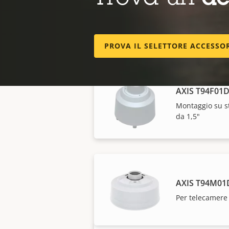
AXIS T94A01D
Montaggio su st
da 1,5"
PROVA IL SELETTORE ACCESSO
AXIS T94F01D
Montaggio su st
da 1,5"
Le soluzioni Axis e i
AXIS T94M01D
Per telecamere