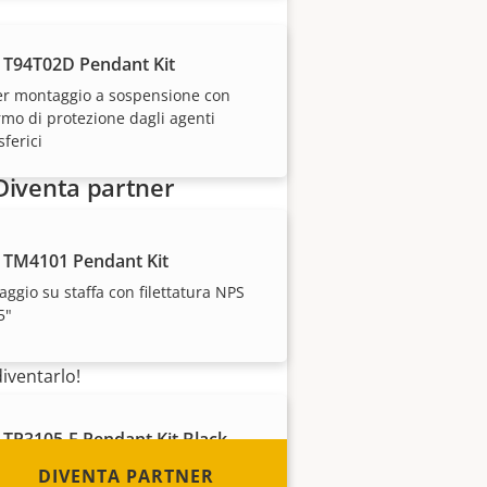
 T94T02D Pendant Kit
er montaggio a sospensione con
mo di protezione dagli agenti
ferici
Diventa partner
Sei un rivenditore, un
 TM4101 Pendant Kit
distributore, un installatore o
un integratore di sistemi?
ggio su staffa con filettatura NPS
5"
Abbiamo partner in quasi tutti i
paesi del mondo. Scopri come
diventarlo!
 TP3105-E Pendant Kit Black
'uso in ambienti interni ed esterni
DIVENTA PARTNER