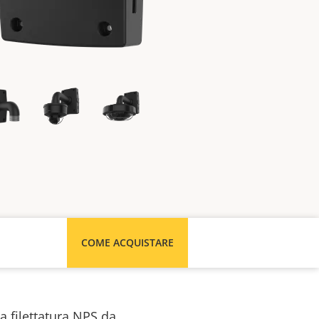
COME ACQUISTARE
a filettatura NPS da