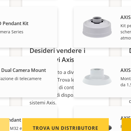
AXIS
 Pendant Kit
Kit p
amera Series
scher
atmos
Desideri vendere i
dispositivi Axis?
C Dual Camera Mount
AXIS
Sei interessato a diventare un
lazione di telecamere
Monta
rivenditore? Trova le
da 1,
informazioni di contatto per i
distributori di dispositivi e
sistemi Axis.
AXIS
 Pendant Kit
Per l
TROVA UN DISTRIBUTORE
 AXIS M32 e P32