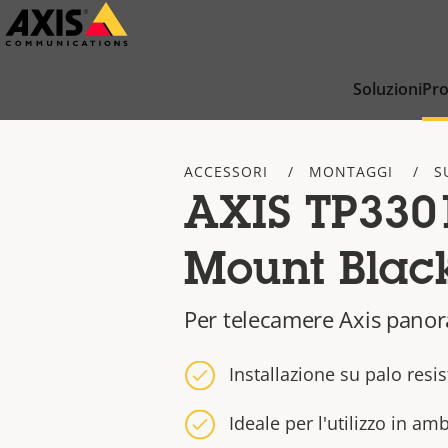
Salta
al
contenuto
Soluzioni
Pro
principale
ACCESSORI
MONTAGGI
S
AXIS TP3301
Mount Blac
Per telecamere Axis panor
Installazione su palo resis
Ideale per l'utilizzo in am