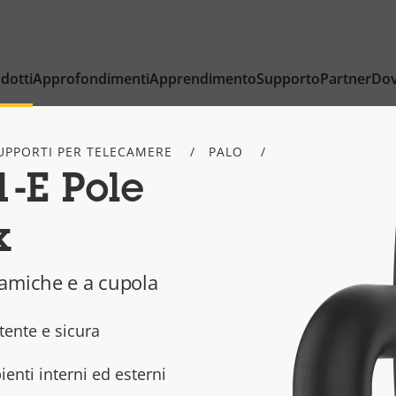
dotti
Approfondimenti
Apprendimento
Supporto
Partner
Dov
UPPORTI PER TELECAMERE
PALO
-E Pole
k
amiche e a cupola
tente e sicura
bienti interni ed esterni