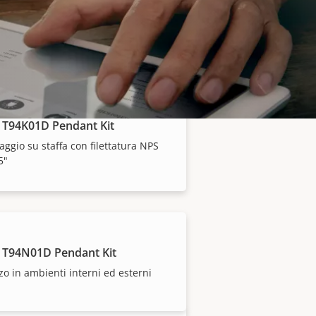
 T94B02D Pendant Kit
 sospensione per dispositivi di
aggio Axis
 T94K01D Pendant Kit
ggio su staffa con filettatura NPS
5"
 dei nostri partner di
 T94N01D Pendant Kit
zzo in ambienti interni ed esterni