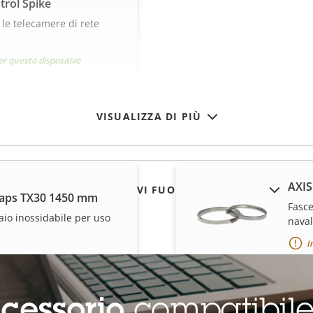
trol Spike
 le telecamere di rete
er questo dispositivo
VISUALIZZA DI PIÙ
AXIS
MOSTRA DISPOSITIVI FUORI PRODUZIONE
traps TX30 1450 mm
Fasce
iaio inossidabile per uso
nava
I
cessorio
compatibil