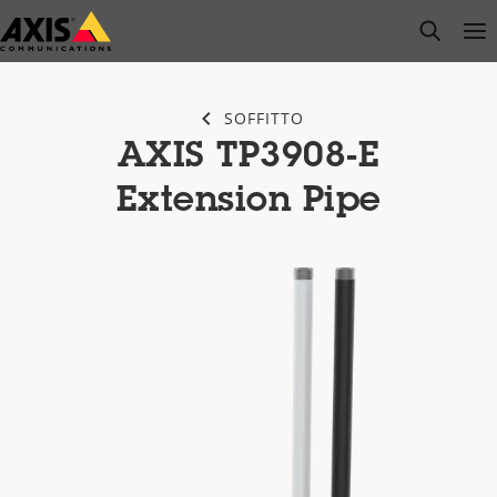
Salta
open s
Op
Clo
al
contenuto
principale
SOFFITTO
AXIS TP3908-E
Extension Pipe