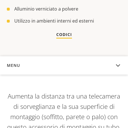
Alluminio verniciato a polvere
Utilizzo in ambienti interni ed esterni
CODICI
MENU
PANORAMICA
Aumenta la distanza tra una telecamera
di sorveglianza e la sua superficie di
montaggio (soffitto, parete o palo) con
questo accessorio di montaggio su tubo.