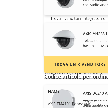
Desideri acquistare i
con Audio Analy
dispositivi Axis?
Trova rivenditori, integratori di
sistema e installatori di
dispositivi e sistemi Axis.
AXIS M4228-
Telecamera a c
basata sull'IA 
TROVA UN RIVENDITORE
Environmental sensors
Codice articolo per ordin
NAME
AXIS D6210 Ai
Aggiungi senza
AXIS TM4101 Pendant Kit
della qualità de