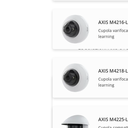
AXIS M4216-
Cupola varifoca
learning
Le soluzioni Axis e i
AXIS M4218-
Cupola varifoca
learning
AXIS M4225-
Cupola compatt