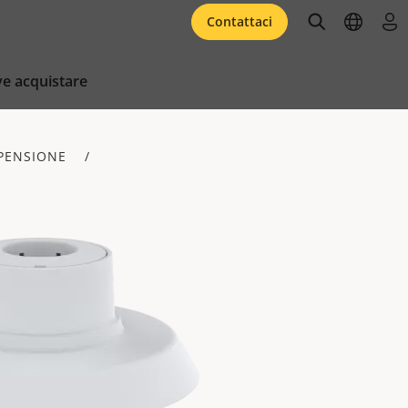
open searc
open l
acc
Contattaci
e acquistare
PENSIONE