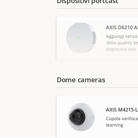
Dispositivi portcast
AXIS D6210 Ai
Aggiungi senza
della qualità de
dispositivi Axis
Dome cameras
AXIS M4215-
Cupola varifoca
learning