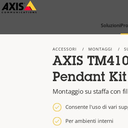
Salta
al
contenuto
Soluzioni
Pro
principale
ACCESSORI
MONTAGGI
S
AXIS TM41
Pendant Kit
Montaggio su staffa con fi
Consente l'uso di vari sup
Per ambienti interni