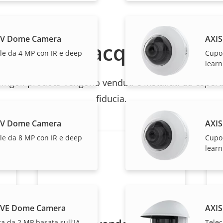
LV Dome Camera
AXI
Come acquistare
le da 4 MP con IR e deep
Cupol
learn
 singoli prodotti vengono venduti e installati da esperti
fiducia.
LV Dome Camera
AXI
le da 8 MP con IR e deep
Cupol
learn
LVE Dome Camera
AXI
a da 2 MP basata sull'IA
Tele