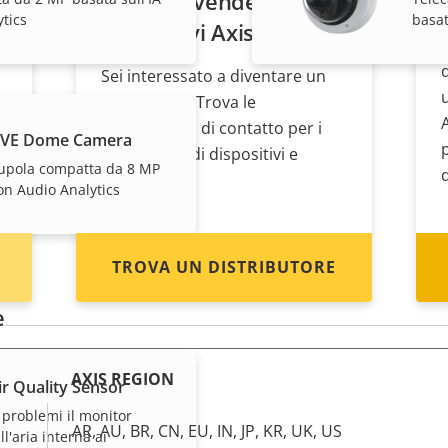
Desideri vendere i
tics
basat
dispositivi Axis?
Sei interessato a diventare un
rivenditore? Trova le
informazioni di contatto per i
LVE Dome Camera
distributori di dispositivi e
upola compatta da 8 MP
sistemi Axis.
con Audio Analytics
TROVA UN DISTRIBUTORE
e
AXIS REGION
r Quality Sensor
 problemi il monitor
AR, AU, BR, CN, EU, IN, JP, KR, UK, US
ll'aria interna ai