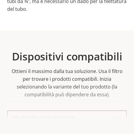
tubi da ¾", ma è necessario un dado per la filettatura
del tubo.
Dispositivi compatibili
Ottieni il massimo dalla tua soluzione. Usa il filtro
per trovare i prodotti compatibili.
Inizia
selezionando la variante del tuo prodotto (la
compatibilità può dipendere da essa).
Select
a
product
variant: