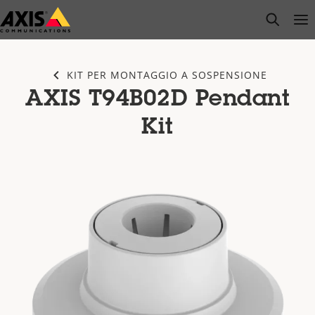
Salta
open s
Op
Clo
al
contenuto
principale
KIT PER MONTAGGIO A SOSPENSIONE
AXIS T94B02D Pendant
Kit