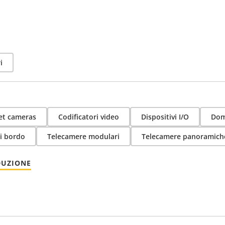
i
et cameras
Codificatori video
Dispositivi I/O
Dom
i bordo
Telecamere modulari
Telecamere panoramich
DUZIONE