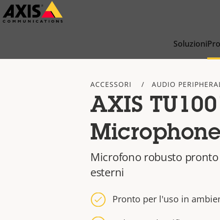
Salta
al
contenuto
Soluzioni
Pro
principale
ACCESSORI
AUDIO PERIPHERA
AXIS TU100
Microphon
Microfono robusto pronto 
esterni
Pronto per l'uso in ambien