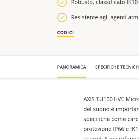
Robusto, classificato IK10
Resistente agli agenti atm
CODICI
PANORAMICA
SPECIFICHE TECNIC
AXIS TU1001-VE Mic
del suono è importan
specifiche come carce
protezione IP66 e IK1
esterni.
Il microfono 