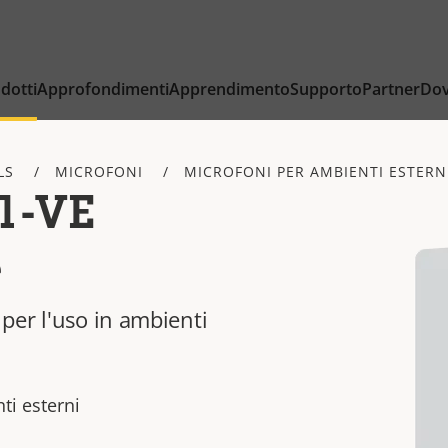
dotti
Approfondimenti
Apprendimento
Supporto
Partner
Dov
LS
MICROFONI
MICROFONI PER AMBIENTI ESTERN
1-VE
e
per l'uso in ambienti
ti esterni