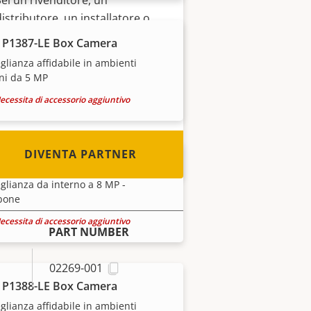
Sei un rivenditore, un
distributore, un installatore o
un integratore di sistemi?
 P1387-LE Box Camera
Abbiamo partner in quasi tutti i
glianza affidabile in ambienti
paesi del mondo. Scopri come
ni da 5 MP
diventarlo!
ecessita di accessorio aggiuntivo
DIVENTA PARTNER
 P1388-B Box Camera
glianza da interno a 8 MP -
bone
ecessita di accessorio aggiuntivo
PART NUMBER
02269-001
 P1388-LE Box Camera
glianza affidabile in ambienti