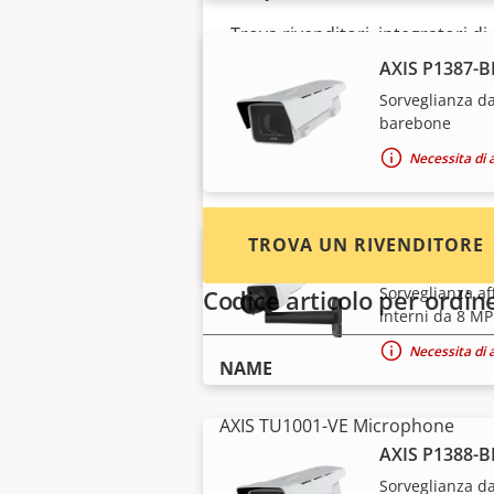
Trova rivenditori, integratori di
sistema e installatori di
AXIS P1387-B
dispositivi e sistemi Axis.
Sorveglianza da
barebone
Necessita di 
TROVA UN RIVENDITORE
AXIS P1388 B
Sorveglianza af
Codice articolo per ordin
interni da 8 MP
Necessita di 
NAME
AXIS TU1001-VE Microphone
AXIS P1388-B
Sorveglianza da