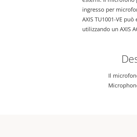
ingresso per microf
AXIS TU1001-VE può es
utilizzando un AXIS A
Des
Il microfon
Microphone