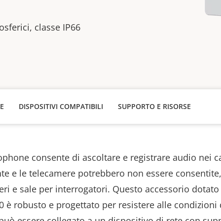
osferici, classe IP66
HE
DISPOSITIVI COMPATIBILI
SUPPORTO E RISORSE
rophone
consente di ascoltare e registrare audio nei ca
te e le telecamere potrebbero non essere consentite
ri e sale per interrogatori. Questo accessorio dotato
0 è robusto e progettato per resistere alle condizioni
può essere collegato a un dispositivo di rete con sup