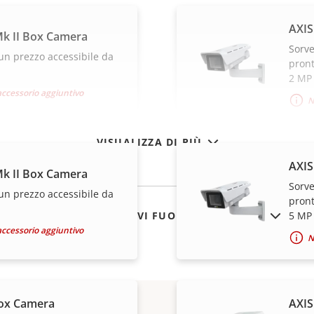
AXIS
k II Box Camera
Sorve
un prezzo accessibile da
pront
2 MP
accessorio aggiuntivo
N
VISUALIZZA DI PIÙ
AXIS
k II Box Camera
Sorve
un prezzo accessibile da
pront
MOSTRA DISPOSITIVI FUORI PRODUZIONE
5 MP
accessorio aggiuntivo
N
ox Camera
AXIS