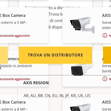
Sei interessato a diventare un
rivenditore? Trova le
E Box Camera
AXIS
informazioni di contatto per i
 esterni a 5 MP -
Sorve
distributori di dispositivi e
ester
sistemi Axis.
accessorio aggiuntivo
N
TROVA UN DISTRIBUTORE
ox Camera
AXIS
fidabile in ambienti
Sorve
e
bare
accessorio aggiuntivo
N
AXIS REGION
AR, AU, BR, CN, EU, IN, JP, KR, UK, US
E Box Camera
AXIS
 esterni a 8 MP -
Sorve