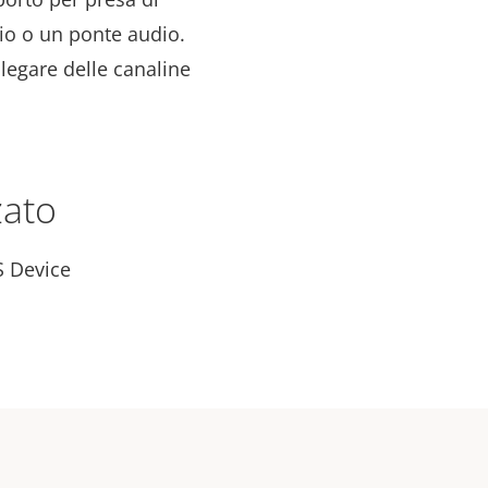
o o un ponte audio.
legare delle canaline
zato
S Device