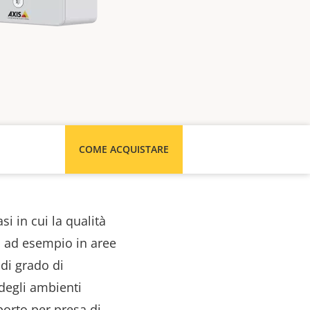
COME ACQUISTARE
si in cui la qualità
, ad esempio in aree
 di grado di
 degli ambienti
porto per presa di