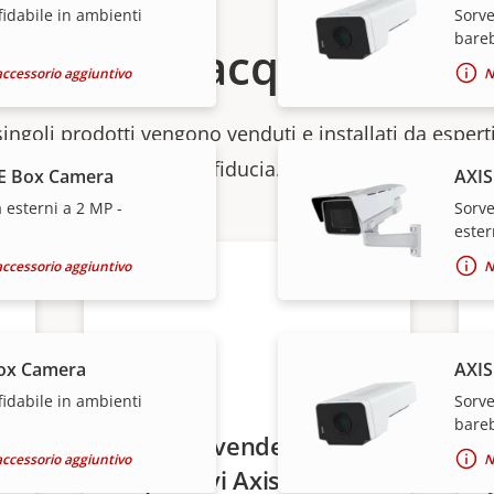
fidabile in ambienti
Sorve
bare
Come acquistare
accessorio aggiuntivo
N
 singoli prodotti vengono venduti e installati da esperti
fiducia.
E Box Camera
AXIS
 esterni a 2 MP -
Sorve
ester
accessorio aggiuntivo
N
ox Camera
AXIS
fidabile in ambienti
Sorve
bare
Desideri vendere i
accessorio aggiuntivo
N
dispositivi Axis?