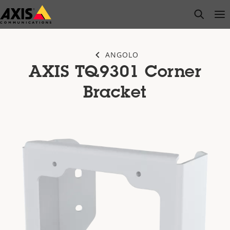
Salta
open s
Op
Clo
al
contenuto
principale
ANGOLO
AXIS TQ9301 Corner
Bracket