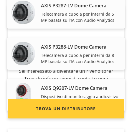
AXIS P3287-LV Dome Camera
Telecamera a cupola per interni da 5
MP basata sull'IA con Audio Analytics
AXIS P3288-LV Dome Camera
Telecamera a cupola per interni da 8
Desideri vendere i dispositivi Axis?
MP basata sull'IA con Audio Analytics
Sei interessato a diventare un rivenditore?
Trova le informazioni di contatto per i
distributori di dispositivi e sistemi Axis.
AXIS Q9307-LV Dome Camera
Dispositivo di monitoraggio audiovisivo
completo
TROVA UN DISTRIBUTORE