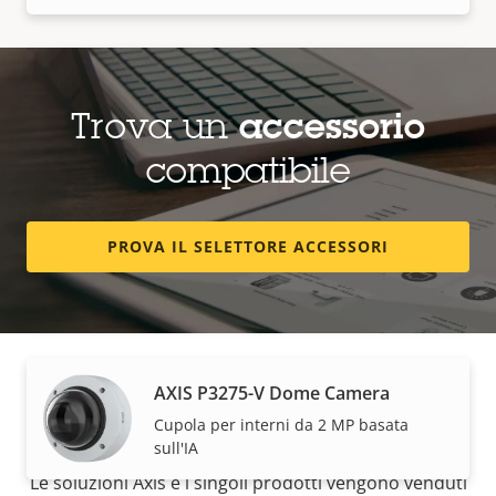
AXIS M3216-LVE Dome Camera
Sorveglianza economica da 4 MP con
Trova un
accessorio
deep learning
compatibile
AXIS P3275-LV Dome Camera
PROVA IL SELETTORE ACCESSORI
Cupola per interni da 2 MP basata
sull'IA
AXIS P3275-V Dome Camera
Come acquistare
Cupola per interni da 2 MP basata
sull'IA
Le soluzioni Axis e i singoli prodotti vengono venduti