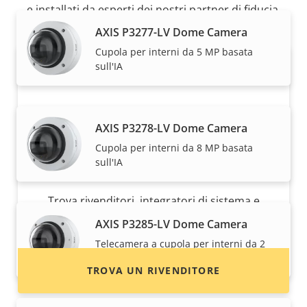
e installati da esperti dei nostri partner di fiducia.
AXIS P3277-LV Dome Camera
Cupola per interni da 5 MP basata
sull'IA
AXIS P3278-LV Dome Camera
Cupola per interni da 8 MP basata
sull'IA
Desideri acquistare i dispositivi Axis?
Trova rivenditori, integratori di sistema e
installatori di dispositivi e sistemi Axis.
AXIS P3285-LV Dome Camera
Telecamera a cupola per interni da 2
MP basata sull'IA con Audio Analytics
TROVA UN RIVENDITORE