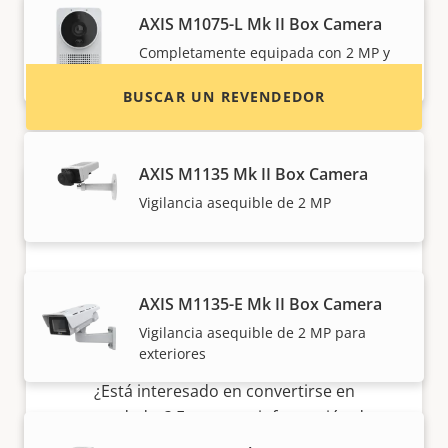
sistemas de Axis.
AXIS M1075-L Mk II Box Camera
Completamente equipada con 2 MP y
analíticas basadas en IA
BUSCAR UN REVENDEDOR
AXIS M1135 Mk II Box Camera
Vigilancia asequible de 2 MP
AXIS M1135-E Mk II Box Camera
Vigilancia asequible de 2 MP para
¿Quiere vender productos Axis?
exteriores
¿Está interesado en convertirse en
revendedor? Encuentre información de
contacto de distribuidores de productos y