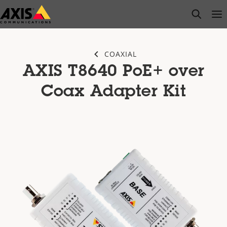
Saltar
open s
Op
Clo
al
contenido
principal
COAXIAL
AXIS T8640 PoE+ over
Coax Adapter Kit