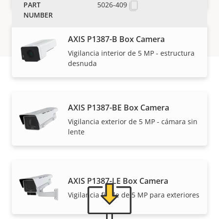
5026-409
AXIS P1387-B Box Camera
Vigilancia interior de 5 MP - estructura
desnuda
Asistencia y recursos
AXIS P1387-BE Box Camera
Vigilancia exterior de 5 MP - cámara sin
¿Necesita información sobre cualquier producto
lente
Axis, software o ayuda de uno de nuestros expertos?
AXIS P1387-LE Box Camera
Vigilancia fiable de 5 MP para exteriores