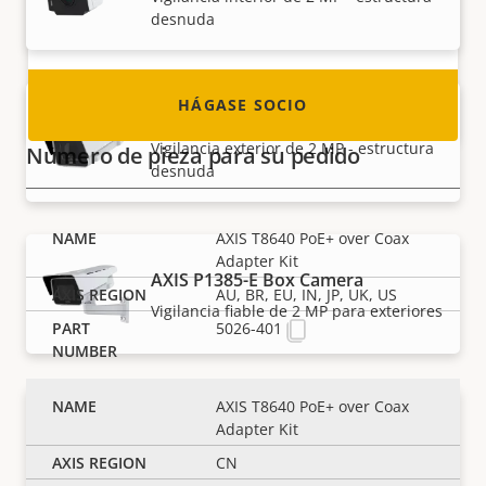
desnuda
¡Descubra cómo convertirse en uno de ellos!
HÁGASE SOCIO
AXIS P1385-BE Box Camera
Vigilancia exterior de 2 MP - estructura
Número de pieza para su pedido
desnuda
AXIS T8640 PoE+ over Coax
Adapter Kit
AXIS P1385-E Box Camera
AU, BR, EU, IN, JP, UK, US
Vigilancia fiable de 2 MP para exteriores
5026-401
AXIS T8640 PoE+ over Coax
Adapter Kit
AXIS P1387 Box Camera
Vigilancia fiable de 5 MP para interiores
CN