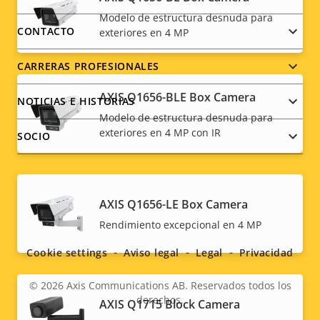
Footer
Modelo de estructura desnuda para
menu
CONTACTO
exteriores en 4 MP
CARRERAS PROFESIONALES
AXIS Q1656-BLE Box Camera
NOTICIAS E HISTORIAS
Modelo de estructura desnuda para
exteriores en 4 MP con IR
SOCIO
AXIS Q1656-LE Box Camera
Social
Rendimiento excepcional en 4 MP
menu
Cookie settings
Aviso legal
Legal
Privacidad
© 2026
Axis Communications AB. Reservados todos los
derechos.
AXIS Q1715 Block Camera
Legal