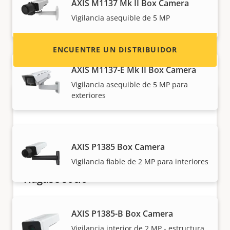
AXIS M1137 Mk II Box Camera
sistemas Axis.
Vigilancia asequible de 5 MP
ENCUENTRE UN DISTRIBUIDOR
AXIS M1137-E Mk II Box Camera
Vigilancia asequible de 5 MP para
exteriores
AXIS P1385 Box Camera
Vigilancia fiable de 2 MP para interiores
Hágase socio
¿Es usted un revendedor, distribuidor,
AXIS P1385-B Box Camera
integrador de sistemas o instalador? Tenemos
socios en casi todos los países del mundo.
Vigilancia interior de 2 MP - estructura