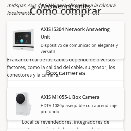
Answering units
midspan Axis de 60 W para alimentar a la cámara
Cómo comprar
localmente.
Nota:
Nuestros socios fiables venden e instalan de forma
AXIS I5304 Network Answering
CCS = Acero con revestimiento de cobre de 22 AWG
experta las soluciones Axis y los productos
Unit
(ofrece el peor rendimiento si se desconoce el tipo
individuales.
Dispositivo de comunicación elegante y
de cable).
versátil
El alcance real de los cables depende de diversos
factores, como la calidad del cable, su grosor, los
Box cameras
conectores y la cámara.
AXIS M1055-L Box Camera
HDTV 1080p asequible con aprendizaje
¿Quiere comprar productos Axis?
profundo
Localice revendedores, integradores de
sistemas e instaladores de productos y