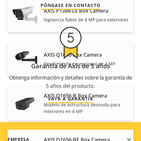
PÓNGASE EN CONTACTO
AXIS P1388-LE Box Camera
Vigilancia fiable de 8 MP para exteriores
AXIS Q1656 Box Camera
Rendimiento excepcional en 4 MP
Garantía de Axis de 5 años
Obtenga información y detalles sobre la garantía de
5 años del producto.
AXIS Q1656-B Box Camera
VAYA A GARANTÍA
Modelo de estructura desnuda para
interiores en 4 MP
AXIS Q1656-BE Box Camera
EMPRESA