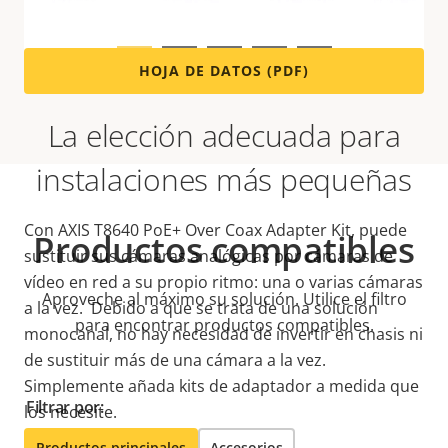
descargue la hoja de datos a continuación.
HOJA DE DATOS (PDF)
La elección adecuada para
instalaciones más pequeñas
Con AXIS T8640 PoE+ Over Coax Adapter Kit, puede
Productos compatibles
sustituir sus cámaras analógicas por cámaras de
vídeo en red a su propio ritmo: una o varias cámaras
Aproveche al máximo su solución. Utilice el filtro
a la vez. Debido a que se trata de una solución
para encontrar productos compatibles.
monocanal, no hay necesidad de invertir en chasis ni
de sustituir más de una cámara a la vez.
Simplemente añada kits de adaptador a medida que
Filtrar por:
los necesite.
Productos principales
Accesorios