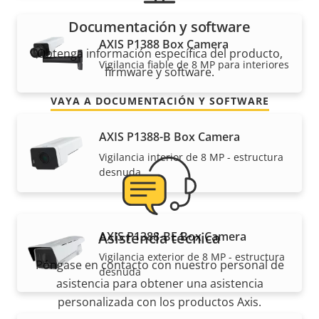
Documentación y software
AXIS P1388 Box Camera
Obtenga información específica del producto,
Vigilancia fiable de 8 MP para interiores
firmware y software.
VAYA A DOCUMENTACIÓN Y SOFTWARE
AXIS P1388-B Box Camera
Vigilancia interior de 8 MP - estructura
desnuda
AXIS P1388-BE Box Camera
Asistencia técnica
Vigilancia exterior de 8 MP - estructura
Póngase en contacto con nuestro personal de
desnuda
asistencia para obtener una asistencia
personalizada con los productos Axis.