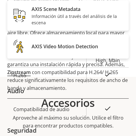
una licencia para cualquier
analítica
que elija
instalar. Incluido un protector contra la intemperie
AXIS Scene Metadata
Información útil a través del análisis de la
con clasificación
IP66/IP67
opcional, esta cámara de
Compresión
escena
alto rendimiento es ideal para montaje en pared al
aire libre. Ofrece almacenamiento local para mayor
Descripción
Valor de
Sí
Zipstream
capacidad de almacenamiento y fiabilidad. Y, gracias
de
la
AXIS Video Motion Detection
a las capacidades de zoom y enfoque remotos,
propiedad
propiedad
Baseline,
elimina la necesidad de un ajuste fino manual y
H.264
High, Main
garantiza una instalación rápida y precisa. Además,
Zipstream
con compatibilidad para H.264/ H.265
Sí
H.265
reduce significativamente los requisitos de ancho de
banda y almacenamiento.
Audio
Accesorios
Descripción
Valor de
Sí
Compatibilidad de audio
de
la
Aproveche al máximo su solución. Utilice el filtro
propiedad
propiedad
para encontrar productos compatibles.
Seguridad