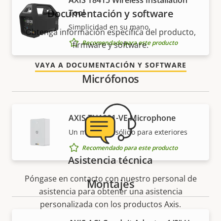
AXIS T8415 Wireless Installation
Documentación y software
Tool
Simplicidad en su mano
Obtenga información específica del producto,
Recomendado para este producto
firmware y software.
VAYA A DOCUMENTACIÓN Y SOFTWARE
Micrófonos
AXIS TU1001-VE Microphone
Un micrófono sólido para exteriores
Recomendado para este producto
Asistencia técnica
Póngase en contacto con nuestro personal de
Montajes
asistencia para obtener una asistencia
personalizada con los productos Axis.