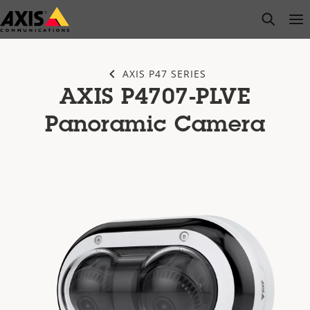
Saltar
open s
Op
Clo
al
contenido
principal
AXIS P47 SERIES
AXIS P4707-PLVE
Panoramic Camera