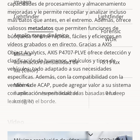
imagen
capacidades de procesamiento y almacenamiento
mejoradas y le permite recopilar y analizar incluso
Lightfinder
Lightfinder
más datos que antes, en el extremo. Además, ofrece
valiosos
metadatos
que permiten funciones de
Forensic
Amplio rango dinámico
búsqueda forense rápidas, fáciles y eficientes en
WDR
vídeos grabados o en directo. Gracias a AXIS
Object Analytics, AXIS P4707-PLVE ofrece detección y
Mínima
clasificación de humanos, vehículos y tipos de
iluminación/sensibilidad de
0.19 lux
vehículos, todo adaptado a sus necesidades
luz (Color)
específicas. Además, con la compatibilidad con la
versión 4 de ACAP, puede agregar valor a su sistema
Mínima
con aplicaciones personalizadas basadas en deep
iluminación/sensibilidad de
0 lux
learning en el borde.
luz (B/N)
Vídeo
VISUALIZAR MÁS