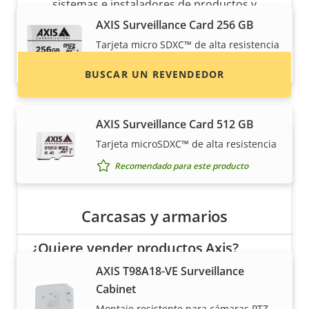
sistemas e instaladores de productos y
sistemas de Axis.
AXIS Surveillance Card 256 GB
Tarjeta micro SDXC™ de alta resistencia
Recomendado para este producto
BUSCAR UN REVENDEDOR
AXIS Surveillance Card 512 GB
Tarjeta microSDXC™ de alta resistencia
Recomendado para este producto
Carcasas y armarios
¿Quiere vender productos Axis?
AXIS T98A18-VE Surveillance
¿Está interesado en convertirse en
Cabinet
revendedor? Encuentre información de
Montaje resistente para cámaras PTZ