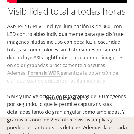
Visibilidad total a todas horas
AXIS P4707-PLVE
incluye iluminación IR de 360° con
LED controlables individualmente para que disfrute
imágenes nítidas incluso con
poca luz u oscuridad
total, así como colores sin distorsiones durante el
día.
Incluye AXIS
Lightfinder
para obtener imágenes
en color grabadas prácticamente a oscuras.
Además,
Forensic WDR
garantiza la obtención de
claridad cuando existen zonas iluminadas y
ensombrecidas
en la escena. Ofrece
dos canales con
5 MP y una
velocidad de fotogramas
de 30 imágenes
VISUALIZAR MÁS
por segundo, lo que le permite capturar vistas
detalladas tanto de gran angular como ampliadas. Y
gracias al zoom de 2,5x, ofrece vistas amplias y
puede acercar todos los detalles. Además,
la entrada