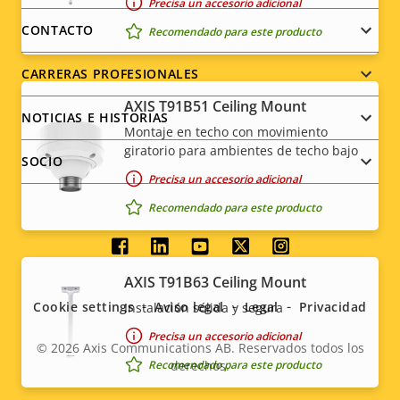
Precisa un accesorio adicional
menu
CONTACTO
Recomendado para este producto
CARRERAS PROFESIONALES
AXIS T91B51 Ceiling Mount
NOTICIAS E HISTORIAS
Montaje en techo con movimiento
giratorio para ambientes de techo bajo
SOCIO
Precisa un accesorio adicional
Recomendado para este producto
Social
AXIS T91B63 Ceiling Mount
menu
Cookie settings
Aviso legal
Legal
Privacidad
Instalación sólida y segura
Precisa un accesorio adicional
© 2026
Axis Communications AB. Reservados todos los
Recomendado para este producto
derechos.
Legal