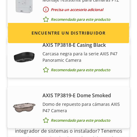
contacto de distribuidores de productos y
sistemas Axis.
Precisa un accesorio adicional
Recomendado para este producto
ENCUENTRE UN DISTRIBUIDOR
AXIS TP3818-E Casing Black
Carcasa negra para la serie AXIS P47
Panoramic Camera
Recomendado para este producto
AXIS TP3819-E Dome Smoked
Domo de repuesto para cámaras AXIS
Hágase socio
P47 Camera
Recomendado para este producto
¿Es usted un revendedor, distribuidor,
integrador de sistemas o instalador? Tenemos