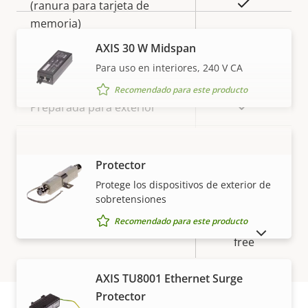
Sí
(ranura para tarjeta de
memoria)
AXIS 30 W Midspan
Temperatura de
-30 to 50 °C
Para uso en interiores, 240 V CA
funcionamiento
Recomendado para este producto
Sí
Preparada para exterior
Clasificación de vandalismo
IK10
AXIS T8061 Ethernet Surge
VISUALIZAR MÁS
Protector
Clasificación IP
IP66, IP67
Protege los dispositivos de exterior de
sobretensiones
BFR/CFR
Recomendado para este producto
Sostenibilidad
free, PVC
MOSTRAR PRODUCTOS DESCATALOGADOS
free
AXIS TU8001 Ethernet Surge
Protector