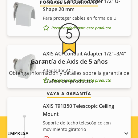
AXIS ACI Conduit Adapter 1/2" U-
PÓNGASE EN CONTACTO
Shape 20 mm
Para proteger cables en forma de U
Recomendado para este producto
AXIS ACI Conduit Adapter 1/2"‒3/4"
Garantía de Axis de 5 años
A
Adaptador ACI
Obtenga información y detalles sobre la garantía de
Recomendado para este producto
5 años del producto.
VAYA A GARANTÍA
AXIS T91B50 Telescopic Ceiling
Mount
Soporte de techo telescópico con
movimiento giratorio
Footer
EMPRESA