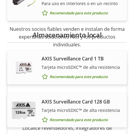
Para uso en interiores o en un recinto
Cómo comprar
Recomendado para este producto
Nuestros socios fiables venden e instalan de forma
Almacenamiento local
experta las soluciones Axis y los productos
individuales.
AXIS Surveillance Card 1 TB
Tarjeta microSDXC™ de alta resistencia
Recomendado para este producto
AXIS Surveillance Card 128 GB
Tarjeta microSDXC™ de alta resistencia
¿Quiere comprar productos Axis?
Recomendado para este producto
Localice revendedores, integradores de