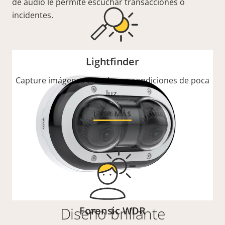
de audio le permite escuchar transacciones o
incidentes.
Lightfinder
Capture imágenes en color en condiciones de poca
luz.
LEER MÁS
Diseño brillante
Forensic WDR