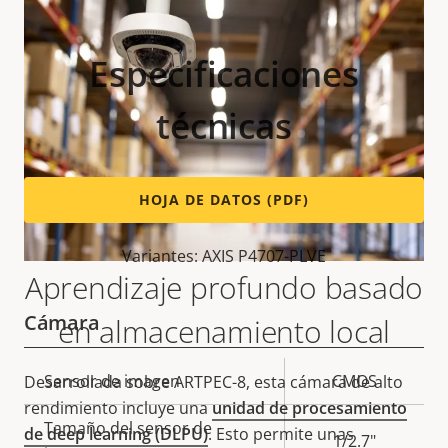
Especificaciones
técnicas
HOJA DE DATOS (PDF)
Variantes: AXIS P4707-PLVE
Aprendizaje profundo basado
Cámara
en almacenamiento local
Descripción
Sensor de imagen
Valor de
CMOS
Desarrollada sobre ARTPEC-8, esta cámara de alto
de
la
rendimiento incluye una
unidad de procesamiento
Tamaño del sensor de
propiedad
propiedad
de deep learning (DLPU)
. Esto permite unas
1/2.7"