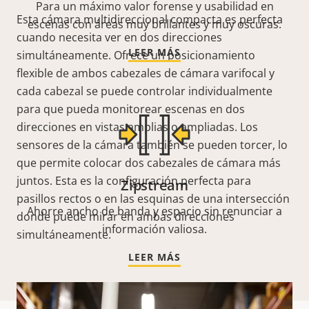
Para un máximo valor forense y usabilidad en
Esta cámara multidireccional compacta es perfecta
escenas con áreas muy brillantes y muy oscuras.
cuando necesita ver en dos direcciones
LEER MÁS
simultáneamente. Ofrece un posicionamiento
flexible de ambos cabezales de cámara varifocal y
cada cabezal se puede controlar individualmente
para que pueda monitorear escenas en dos
direcciones en vistas amplias o ampliadas. Los
sensores de la cámara también se pueden torcer, lo
que permite colocar dos cabezales de cámara más
juntos. Esta es la configuración perfecta para
Zipstream
pasillos rectos o en las esquinas de una intersección
Ahorre ancho de banda y espacio sin renunciar a
donde puede mirar en ambas direcciones
información valiosa.
simultáneamente.
LEER MÁS