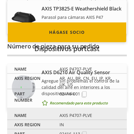
socios en casi todos los países del mundo.
AXIS TP3825-E Weathershield Black
¡Descubra cómo convertirse en uno de ellos!
Parasol para cámaras AXIS P47
Recomendado para este producto
HÁGASE SOCIO
Número de pieza para su pedido
Dispositivos portcast
AXIS P4707-PLVE
AXIS D6210 Air Quality Sensor
AR, AU, BR, CN, EU, JP, KR,
Agregue sin problemas el control de la
UK, US
calidad del aire en interiores a los
dispositivos Axis
02416-001
Recomendado para este producto
AXIS P4707-PLVE
Environmental sensors
IN
02416-113