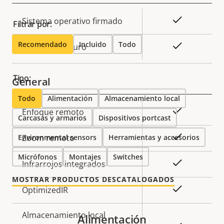
Descripción
Valor de
Sí
Sistema operativo firmado
Filtrar por:
de
la
Recomendado
Incluido
Todo
propiedad
propiedad
Sí
Arranque seguro
Tipo:
General
Todo
Alimentación
Almacenamiento local
Descripción
Valor de
Sí
Enfoque remoto
Carcasas y armarios
Dispositivos portcast
de
la
propiedad
propiedad
Sí
Environmental sensors
Zoom remoto
Herramientas y accesorios
Micrófonos
Montajes
Switches
Sí
Infrarrojos integrados
MOSTRAR PRODUCTOS DESCATALOGADOS
Sí
OptimizedIR
Almacenamiento local
Alimentación