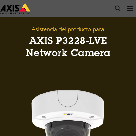
Saltar
open s
Op
Clo
al
contenido
principal
Asistencia del producto para
AXIS P3228-LVE
Network Camera