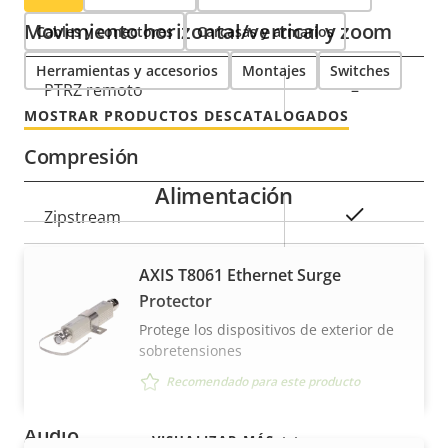
Movimiento horizontal/vertical y zoom
Cables y conectores
Carcasas y armarios
Herramientas y accesorios
Montajes
Switches
Descripción
PTRZ remoto
Valor de
–
de
la
MOSTRAR PRODUCTOS DESCATALOGADOS
propiedad
propiedad
Compresión
Alimentación
Descripción
Valor de
Sí
Zipstream
de
la
propiedad
propiedad
Baseline,
AXIS T8061 Ethernet Surge
H.264
High, Main
Protector
Protege los dispositivos de exterior de
H.265
–
sobretensiones
Recomendado para este producto
AV1
–
Audio
VISUALIZAR MÁS