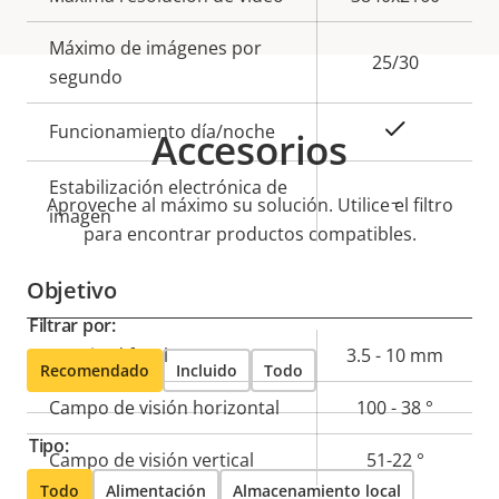
de
la
Máximo de imágenes por
propiedad
propiedad
25/30
segundo
Sí
Funcionamiento día/noche
Accesorios
Estabilización electrónica de
–
Aproveche al máximo su solución. Utilice el filtro
imagen
para encontrar productos compatibles.
Objetivo
Filtrar por:
Descripción
Longitud focal
Valor de
3.5 - 10 mm
Recomendado
Incluido
Todo
de
la
Campo de visión horizontal
100 - 38 °
propiedad
propiedad
Tipo:
Campo de visión vertical
51-22 °
Todo
Alimentación
Almacenamiento local