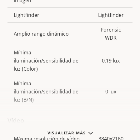
imagen
Lightfinder
Lightfinder
Forensic
Amplio rango dinámico
WDR
Mínima
iluminación/sensibilidad de
0.19 lux
luz (Color)
Mínima
iluminación/sensibilidad de
0 lux
luz (B/N)
Vídeo
VISUALIZAR MÁS
Descripción
Máxima resolución de vídeo
Valor de
3840x2160