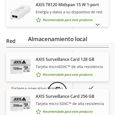
AXIS T8120 Midspan 15 W 1-port
Descripción
Compatibilidad de audio
Valor de
–
Energía y datos a su dispositivo de red
de
la
Recomendado para este producto
Micrófono integrado
–
MOSTRAR PRODUCTOS DESCATALOGADOS
propiedad
propiedad
Almacenamiento local
Red
Descripción
Clase de PoE
Valor de
3
AXIS Surveillance Card 128 GB
Garantía
de
la
Tarjeta microSDXC™ de alta resistencia
propiedad
propiedad
Seguridad
Recomendado para este producto
Descripción
Valor de
Sí
Sistema operativo firmado
de
la
AXIS Surveillance Card 256 GB
propiedad
Arranque seguro
propiedad
–
Tarjeta micro SDXC™ de alta resistencia
Recomendado para este producto
Secure keystore
-