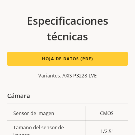
Especificaciones
técnicas
HOJA DE DATOS (PDF)
Variantes: AXIS P3228-LVE
Cámara
Descripción
Sensor de imagen
Valor de
CMOS
de
la
Tamaño del sensor de
propiedad
propiedad
1/2.5"