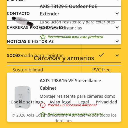
Footer
AXIS T8129-E Outdoor PoE
menu
Sí
Preparada para exterior
Extender
CONTACTO
La solución resistente y para exteriores
CARRERAS PROFESIONALES
Clasificación de vandalismo
IK10
para cubrir distancias
Recomendado para este producto
Clasificación IP
IP66
NOTICIAS E HISTORIAS
Sí
Diseñado para repintar
SOCIO
Carcasas y armarios
Sostenibilidad
PVC free
AXIS T98A16-VE Surveillance
Social
Cabinet
menu
Montaje resistente para cámaras domo
Cookie settings
Aviso legal
Legal
Privacidad
Precisa un accesorio adicional
Recomendado para este producto
© 2026
Axis Communications AB. Reservados todos los
derechos.
Legal