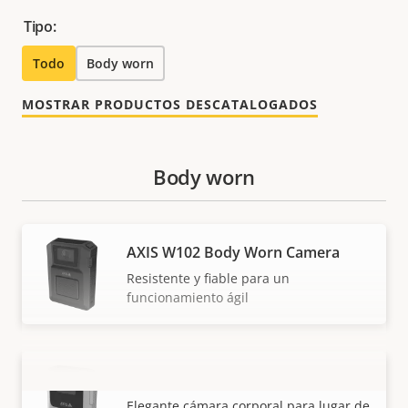
Tipo:
Todo
Body worn
MOSTRAR PRODUCTOS DESCATALOGADOS
Body worn
AXIS W102 Body Worn Camera
Resistente y fiable para un
funcionamiento ágil
AXIS W110 Body Worn Camera
VISUALIZAR MÁS
Elegante cámara corporal para lugar de