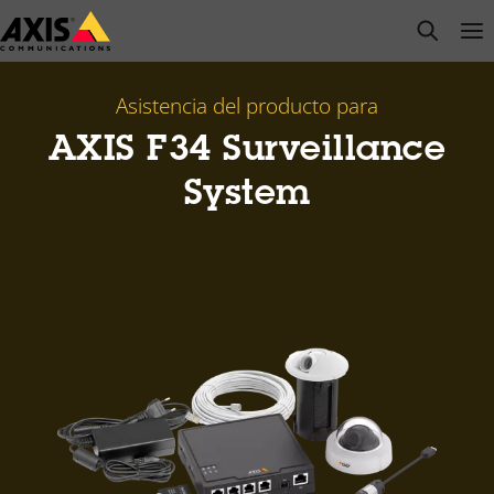
Saltar
open s
Op
Clo
al
contenido
principal
Asistencia del producto para
AXIS F34 Surveillance
System