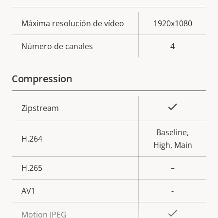
Descripción
Máxima resolución de vídeo
Valor de
1920x1080
de
la
Número de canales
4
propiedad
propiedad
Compression
Descripción
Valor de
Sí
Zipstream
de
la
propiedad
propiedad
Baseline,
H.264
High, Main
H.265
–
AV1
-
Sí
Motion JPEG