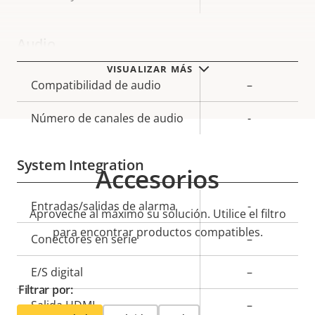
Audio
VISUALIZAR MÁS
Descripción
Compatibilidad de audio
Valor de
–
de
la
Número de canales de audio
-
propiedad
propiedad
System Integration
Accesorios
Descripción
Entradas/salidas de alarma
Valor de
-
Aproveche al máximo su solución. Utilice el filtro
de
la
para encontrar productos compatibles.
Conectores en serie
–
propiedad
propiedad
E/S digital
–
Filtrar por:
Salida HDMI
–