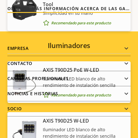
Tool
OBTENGA MÁS INFORMACIÓN ACERCA DE LAS GARANTÍAS DE AXIS
Simplicidad en su mano
Recomendado para este producto
Iluminadores
Footer
EMPRESA
menu
CONTACTO
AXIS T90D25 PoE W-LED
CARRERAS PROFESIONALES
Iluminador LED blanco de alto
rendimiento de instalación sencilla
NOTICIAS E HISTORIAS
Recomendado para este producto
SOCIO
AXIS T90D25 W-LED
Iluminador LED blanco de alto
rendimiento de instalación sencilla