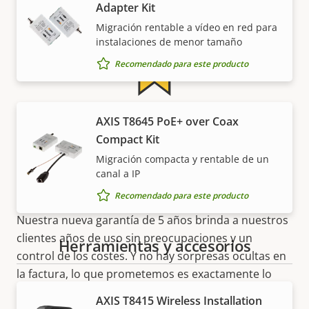
Tensión de entrada de CC
8-28 V
Adapter Kit
Migración rentable a vídeo en red para
instalaciones de menor tamaño
Recomendado para este producto
Más tranquilidad para el
AXIS T8645 PoE+ over Coax
Compact Kit
cliente con una garantía de 5
Migración compacta y rentable de un
canal a IP
años
Recomendado para este producto
Nuestra nueva garantía de 5 años brinda a nuestros
clientes años de uso sin preocupaciones y un
Herramientas y accesorios
control de los costes. Y no hay sorpresas ocultas en
la factura, lo que prometemos es exactamente lo
que recibe.
AXIS T8415 Wireless Installation