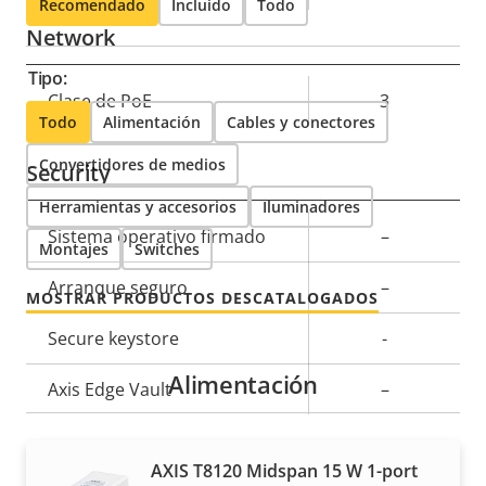
Recomendado
Incluido
Todo
Network
Tipo:
Descripción
Clase de PoE
Valor de
3
Todo
Alimentación
Cables y conectores
de
la
propiedad
propiedad
Convertidores de medios
Security
Herramientas y accesorios
Iluminadores
Descripción
Sistema operativo firmado
Valor de
–
Montajes
Switches
de
la
Arranque seguro
–
propiedad
propiedad
MOSTRAR PRODUCTOS DESCATALOGADOS
Secure keystore
-
Alimentación
Axis Edge Vault
–
General
AXIS T8120 Midspan 15 W 1-port