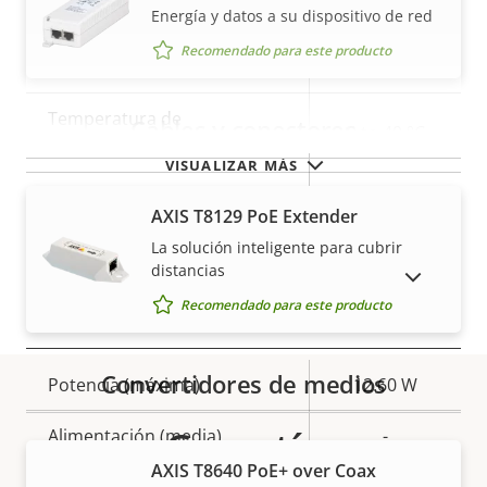
Energía y datos a su dispositivo de red
Descripción
Número de ranuras para
Valor de
Recomendado para este producto
1
de
tarjetas de memoria
la
propiedad
propiedad
Temperatura de
Cables y conectores
0 to 40 °C
funcionamiento
VISUALIZAR MÁS
Clasificación IP
-
AXIS T8129 PoE Extender
Acelerómetro incorporado
La solución inteligente para cubrir
–
distancias
MOSTRAR PRODUCTOS DESCATALOGADOS
Recomendado para este producto
Power
Convertidores de medios
Descripción
Potencia (máxima)
Valor de
12.60 W
de
la
Garantía
Alimentación (media)
-
propiedad
propiedad
AXIS T8640 PoE+ over Coax