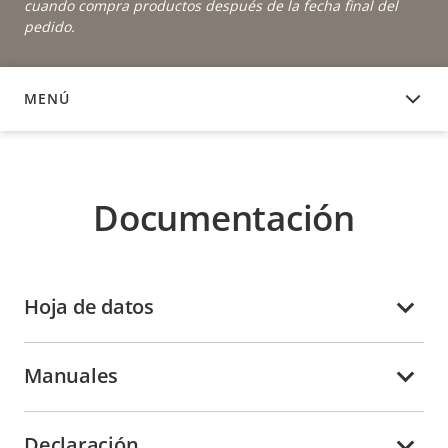
cuando compra productos después de la fecha final del
pedido.
MENÚ
DOCUMENTACIÓN
Documentación
Hoja de datos
Manuales
Declaración