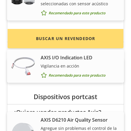
Localice revendedores, integradores de
seleccionadas con sensor acústico
sistemas e instaladores de productos y
Recomendado para este producto
sistemas de Axis.
Dispositivos de E/S
BUSCAR UN REVENDEDOR
AXIS I/O Indication LED
Vigilancia en acción
Recomendado para este producto
Dispositivos portcast
¿Quiere vender productos Axis?
AXIS D6210 Air Quality Sensor
¿Está interesado en convertirse en
Agregue sin problemas el control de la