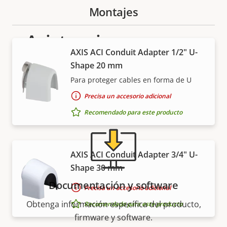
Montajes
Asistencia y recursos
AXIS ACI Conduit Adapter 1/2" U-
Shape 20 mm
¿Necesita información sobre cualquier producto
Axis, software o ayuda de uno de nuestros expertos?
Para proteger cables en forma de U
Precisa un accesorio adicional
Recomendado para este producto
AXIS ACI Conduit Adapter 3/4" U-
Shape 30 mm
Documentación y software
Precisa un accesorio adicional
Obtenga información específica del producto,
Recomendado para este producto
firmware y software.