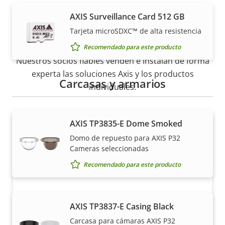
AXIS Surveillance Card 512 GB
Cómo comprar
Tarjeta microSDXC™ de alta resistencia
Recomendado para este producto
Nuestros socios fiables venden e instalan de forma
experta las soluciones Axis y los productos
Carcasas y armarios
individuales.
AXIS TP3835-E Dome Smoked
Domo de repuesto para AXIS P32
Cameras seleccionadas
Recomendado para este producto
¿Quiere comprar productos Axis?
AXIS TP3837-E Casing Black
Carcasa para cámaras AXIS P32