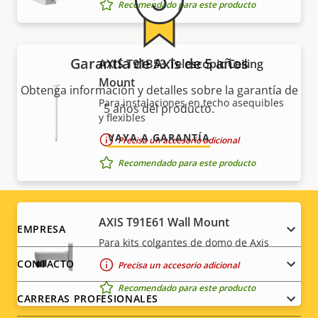
Recomendado para este producto
Garantía de Axis de 5 años
AXIS T91B53 Telescopic Ceiling
Mount
Obtenga información y detalles sobre la garantía de
Para instalaciones en techo asequibles
5 años del producto.
y flexibles
VAYA A GARANTÍA
Precisa un accesorio adicional
Recomendado para este producto
AXIS T91E61 Wall Mount
Footer
EMPRESA
Para kits colgantes de domo de Axis
menu
CONTACTO
Precisa un accesorio adicional
Recomendado para este producto
CARRERAS PROFESIONALES