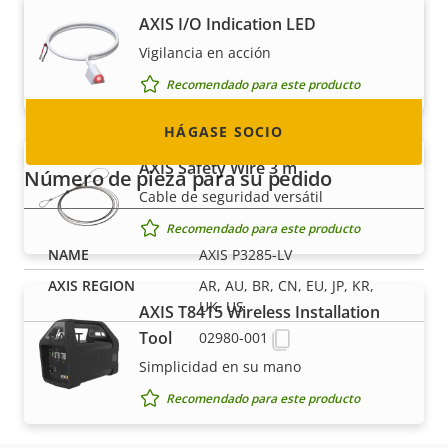
integrador de sistemas o instalador? Tenemos
AXIS I/O Indication LED
socios en casi todos los países del mundo.
Vigilancia en acción
¡Descubra cómo convertirse en uno de ellos!
Recomendado para este producto
HÁGASE SOCIO
AXIS Safety Wire 3 m
Número de pieza para su pedido
Cable de seguridad versátil
Recomendado para este producto
AXIS P3285-LV
AR, AU, BR, CN, EU, JP, KR,
UK, US
AXIS T8415 Wireless Installation
Tool
02980-001
Simplicidad en su mano
Recomendado para este producto