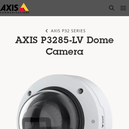
Saltar
open s
Op
Clo
al
contenido
principal
AXIS P32 SERIES
AXIS P3285-LV Dome
Camera