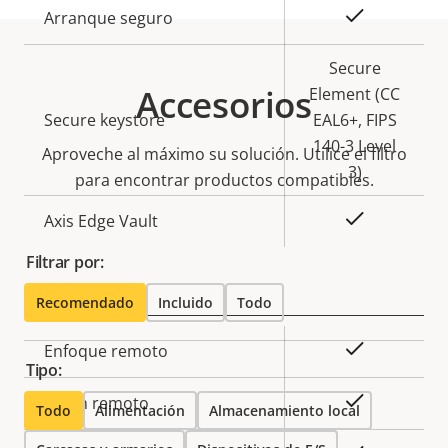
propiedad
propiedad
Sí
Arranque seguro
Secure
Accesorios
Element (CC
Secure keystore
EAL6+, FIPS
140-3 Level
Aproveche al máximo su solución. Utilice el filtro
3)
para encontrar productos compatibles.
Sí
Axis Edge Vault
Filtrar por:
General
Recomendado
Incluido
Todo
Descripción
Valor de
Sí
Enfoque remoto
Tipo:
de
la
propiedad
propiedad
Sí
Zoom remoto
Todo
Alimentación
Almacenamiento local