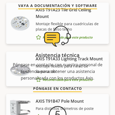
VAYA A DOCUMENTACIÓN Y SOFTWARE
AXIS T91A23 Tile Grid Ceiling
Mount
Montaje flexible para cuadrículas de
placas de falso techo
Recomendado para este producto
Asistencia técnica
AXIS T91A33 Lighting Track Mount
Póngase en contacto con nuestro personal de
Montaje flexible para rieles de
asistencia para obtener una asistencia
iluminación
personalizada con los productos Axis.
Recomendado para este producto
PÓNGASE EN CONTACTO
AXIS T91B47 Pole Mount
Para distintos diámetros de poste