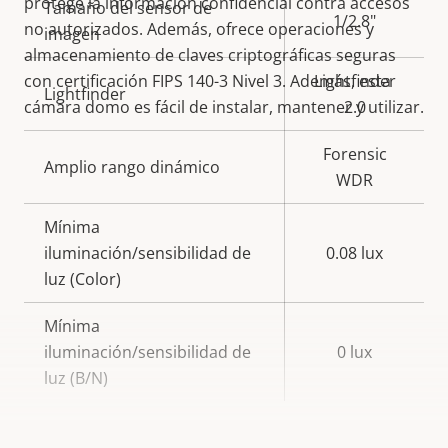
protege la información confidencial contra accesos
Tamaño del sensor de
propiedad
propiedad
1/2.8"
no autorizados. Además, ofrece operaciones y
imagen
almacenamiento de claves criptográficas seguras
con certificación FIPS 140-3 Nivel 3. Además, esta
Lightfinder
Lightfinder
cámara domo es fácil de instalar, mantener y utilizar.
2.0
Forensic
Amplio rango dinámico
WDR
Mínima
iluminación/sensibilidad de
0.08 lux
luz (Color)
Mínima
iluminación/sensibilidad de
0 lux
luz (B/N)
Vídeo