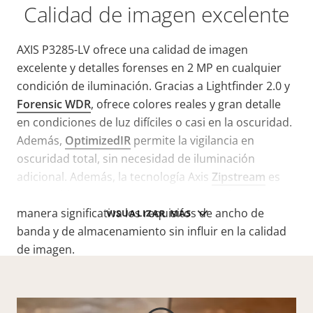
Calidad de imagen excelente
AXIS P3285-LV ofrece una calidad de imagen
excelente y detalles forenses en 2 MP en cualquier
condición de iluminación. Gracias a Lightfinder 2.0 y
Forensic WDR
, ofrece colores reales y gran detalle
en condiciones de luz difíciles o casi en la oscuridad.
Además,
OptimizedIR
permite la vigilancia en
oscuridad total, sin necesidad de iluminación
adicional. Además, la tecnología Axis
Zipstream
es
compatible con
AV1
, H.264 y H.265, y reduce de
manera significativa los requisitos de ancho de
VISUALIZAR MÁS
banda y de almacenamiento sin influir en la calidad
de imagen.