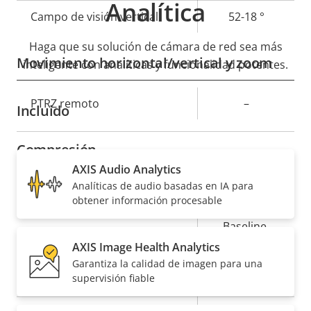
Analítica
Campo de visión vertical
52-18 °
Haga que su solución de cámara de red sea más
Movimiento horizontal/vertical y zoom
inteligente con analíticas y funcionalidad potentes.
Descripción
PTRZ remoto
Valor de
–
Incluido
de
la
propiedad
propiedad
Compresión
AXIS Audio Analytics
Analíticas de audio basadas en IA para
Descripción
Valor de
Sí
Zipstream
obtener información procesable
de
la
propiedad
propiedad
Baseline,
H.264
High, Main
AXIS Image Health Analytics
Garantiza la calidad de imagen para una
Sí
H.265
supervisión fiable