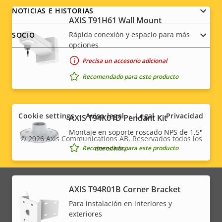
NOTICIAS E HISTORIAS
AXIS T91H61 Wall Mount
Rápida conexión y espacio para más
SOCIO
opciones
Precisa un accesorio adicional
Recomendado para este producto
Social
menu
Cookie settings
Aviso legal
Legal
Privacidad
AXIS T94K01D Pendant Kit
Montaje en soporte roscado NPS de 1,5"
© 2026
Axis Communications AB. Reservados todos los
Recomendado para este producto
derechos.
Legal
menu
AXIS T94R01B Corner Bracket
Para instalación en interiores y
exteriores