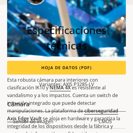
Especificaciones
técnicas
Resistencia y seguridad
HOJA DE DATOS (PDF)
Esta robusta cámara para interiores con
Variantes: AXIS P3285-LV
clasificación IK10 y
NEMA 4X
es resistente al
vandalismo y a los impactos. Cuenta un switch de
intrusión integrado que puede detectar
Cámara
manipulaciones. La plataforma de
ciberseguridad
Axis Edge Vault
se aloja en hardware y garantiza la
Descripción
Sensor de imagen
Valor de
CMOS
integridad de los dispositivos desde la fábrica y
de
la