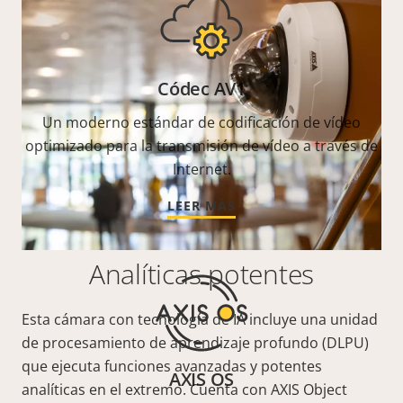
Códec AV1
Un moderno estándar de codificación de vídeo
optimizado para la transmisión de vídeo a través de
Internet.
LEER MÁS
Analíticas potentes
Esta cámara con tecnología de IA incluye una unidad
de procesamiento de aprendizaje profundo (DLPU)
que ejecuta funciones avanzadas y potentes
AXIS OS
analíticas en el extremo. Cuenta con AXIS Object