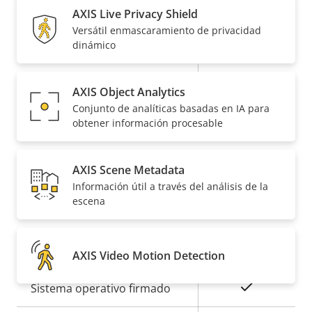
On
AV1
AXIS Live Privacy Shield
Versátil enmascaramiento de privacidad
Audio
dinámico
Descripción
Compatibilidad de audio
Valor de
–
AXIS Object Analytics
de
la
Conjunto de analíticas basadas en IA para
Micrófono integrado
–
propiedad
propiedad
obtener información procesable
Red
AXIS Scene Metadata
Información útil a través del análisis de la
Descripción
Clase de PoE
Valor de
3
escena
de
la
propiedad
propiedad
Seguridad
AXIS Video Motion Detection
Descripción
Valor de
Sí
Sistema operativo firmado
de
la