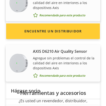
revendedor? Encuentre información de
calidad del aire en interiores a los
contacto de distribuidores de productos y
dispositivos Axis
sistemas Axis.
Recomendado para este producto
ENCUENTRE UN DISTRIBUIDOR
Environmental sensors
AXIS D6210 Air Quality Sensor
Agregue sin problemas el control de la
calidad del aire en interiores a los
dispositivos Axis
Recomendado para este producto
Hágase socio
Herramientas y accesorios
¿Es usted un revendedor, distribuidor,