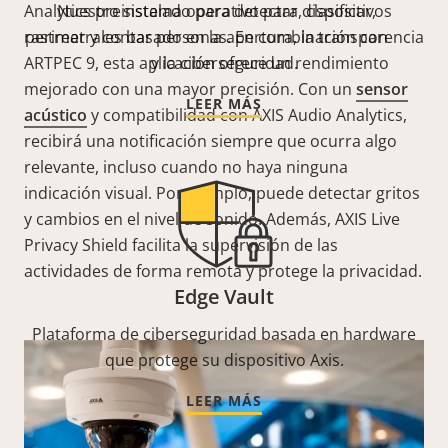
Analytics preinstalado para detectar, clasificar,
Nuestro sistema operativo para dispositivos
rastrear y contar personas. En combinación con
perimetrales basado en la apertura, la transparencia
ARTPEC 9, esta aplicación ofrece un rendimiento
y la ciberseguridad.
mejorado con una mayor precisión. Con un
sensor
LEER MÁS
acústico
y compatibilidad con AXIS Audio Analytics,
recibirá una notificación siempre que ocurra algo
relevante, incluso cuando no haya ninguna
indicación visual. Por ejemplo, puede detectar gritos
y cambios en el nivel de sonido. Además,
AXIS Live
Privacy Shield facilita la supervisión de las
actividades de forma remota y protege la privacidad.
Edge Vault
Plataforma de ciberseguridad basada en hardware
que protege su dispositivo Axis.
LEER MÁS