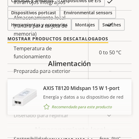
Carcasas y armarios
Dispositivos de E/S
Sí
Infrarrojos integrados
Dispositivos portcast
Environmental sensors
Almacenamiento local
Sí
Herramientas y accesorios
Montajes
Switches
(ranura para tarjeta de
memoria)
MOSTRAR PRODUCTOS DESCATALOGADOS
Temperatura de
0 to 50 °C
funcionamiento
Alimentación
Preparada para exterior
–
Clasificación de vandalismo
IK10
AXIS T8120 Midspan 15 W 1-port
Energía y datos a su dispositivo de red
Clasificación IP
IP54
Recomendado para este producto
Sí
Diseñado para repintar
Almacenamiento local
BFR/CFR