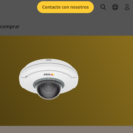
open searc
open l
ini
Contacte con nosotros
 comprar