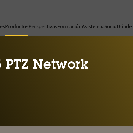
nes
Productos
Perspectivas
Formación
Asistencia
Socio
Dónde
 PTZ Network