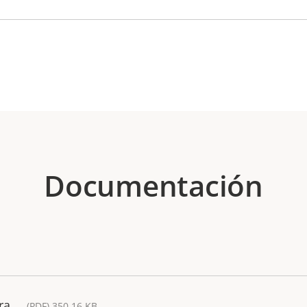
Documentación
ra
(PDF) 350.16 KB