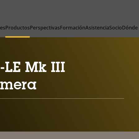
nes
Productos
Perspectivas
Formación
Asistencia
Socio
Dónde
LE Mk III
amera