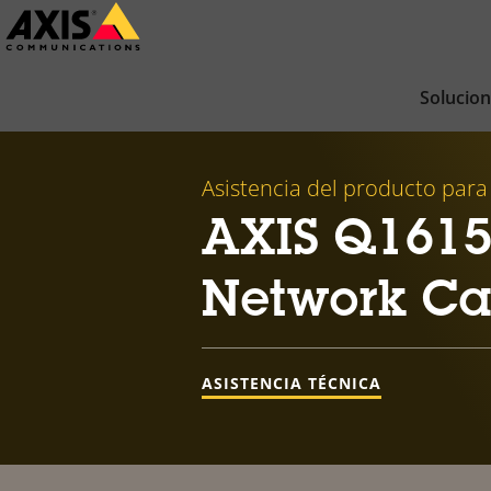
Saltar
al
contenido
Solucio
principal
Asistencia del producto para
AXIS Q1615-
Network C
ASISTENCIA TÉCNICA