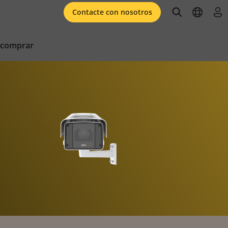
open searc
open l
ini
Contacte con nosotros
 comprar