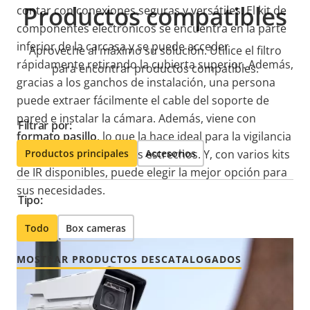
Productos compatibles
contar con conexiones seguras y versátiles. El kit de
componentes electrónicos se encuentra en la parte
inferior de la carcasa y se puede acceder
Aproveche al máximo su solución. Utilice el filtro
rápidamente retirando la cubierta superior. Además,
para encontrar productos compatibles.
gracias a los ganchos de instalación, una persona
puede extraer fácilmente el cable del soporte de
pared e instalar la cámara. Además, viene con
Filtrar por:
formato pasillo
, lo que la hace ideal para la vigilancia
de pasillos o perímetros estrechos. Y, con varios kits
Productos principales
Accesorios
de IR disponibles, puede elegir la mejor opción para
sus necesidades.
Tipo:
Todo
Box cameras
MOSTRAR PRODUCTOS DESCATALOGADOS