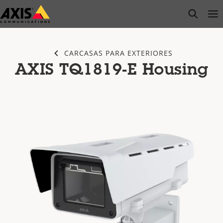
Saltar
open s
Op
Clo
al
contenido
principal
CARCASAS PARA EXTERIORES
AXIS TQ1819-E Housing