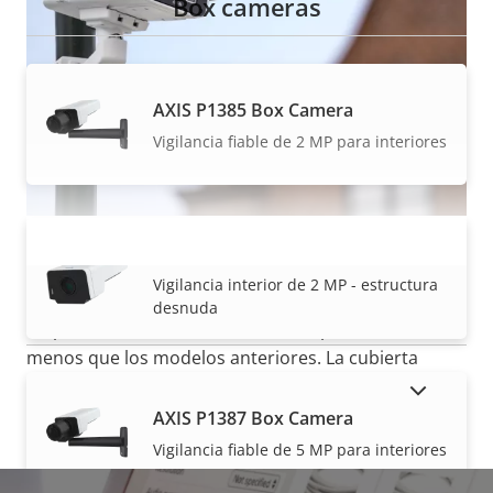
Box cameras
AXIS P1385 Box Camera
Vigilancia fiable de 2 MP para interiores
Producto sostenible
AXIS P1385-B Box Camera
VISUALIZAR MÁS
Vigilancia interior de 2 MP - estructura
Con un diseño inteligente y compacto, esta carcasa
desnuda
respetuosa con el medio ambiente pesa un 24 %
menos que los modelos anteriores.
La cubierta
superior está fabricada con un resistente material
MOSTRAR PRODUCTOS DESCATALOGADOS
plástico de policarbonato (PC) con un 70 % de
AXIS P1387 Box Camera
plásticos de base biológica y la base resistente está
Vigilancia fiable de 5 MP para interiores
fabricada con aluminio reciclado. Funciona con un