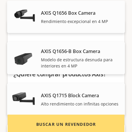
individuales.
AXIS Q1656 Box Camera
Rendimiento excepcional en 4 MP
AXIS Q1656-B Box Camera
Modelo de estructura desnuda para
interiores en 4 MP
¿Quiere comprar productos Axis?
Localice revendedores, integradores de
sistemas e instaladores de productos y
AXIS Q1715 Block Camera
sistemas de Axis.
Alto rendimiento con infinitas opciones
BUSCAR UN REVENDEDOR