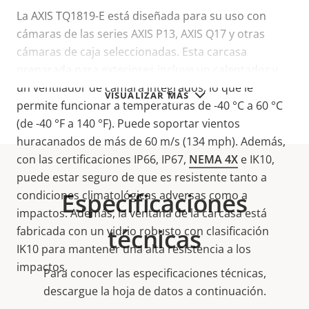
La AXIS TQ1819-E está diseñada para su uso con
cámaras de las series AXIS P13, AXIS Q17 y otras
cámaras de caja seleccionadas. Esta carcasa
preparada para exteriores incluye un calentador y
un ventilador de cámara integrados, lo que le
VISUALIZAR MÁS
permite funcionar a temperaturas de -40 °C a 60 °C
(de -40 °F a 140 °F). Puede soportar vientos
huracanados de más de 60 m/s (134 mph). Además,
con las certificaciones IP66, IP67,
NEMA 4X
e IK10,
puede estar seguro de que es resistente tanto a
Especificaciones
condiciones climatológicas adversas como a
impactos. Además, la ventana de la carcasa está
técnicas
fabricada con un vidrio robusto con clasificación
IK10 para mantener una alta resistencia a los
impactos.
Para conocer las especificaciones técnicas,
descargue la hoja de datos a continuación.