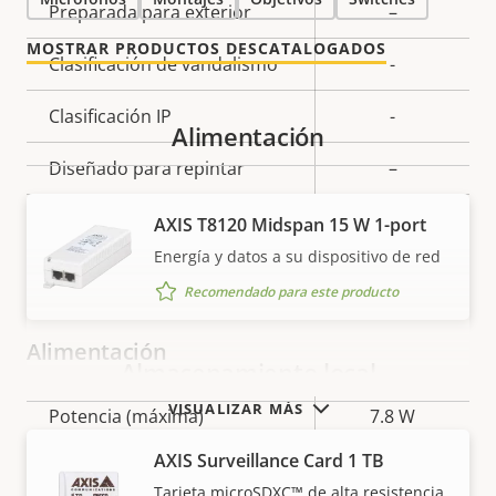
Preparada para exterior
–
MOSTRAR PRODUCTOS DESCATALOGADOS
Clasificación de vandalismo
-
Clasificación IP
-
Alimentación
Diseñado para repintar
–
BFR/CFR
AXIS T8120 Midspan 15 W 1-port
Sostenibilidad
free, PVC
Energía y datos a su dispositivo de red
free
Recomendado para este producto
Alimentación
Almacenamiento local
VISUALIZAR MÁS
Descripción
Potencia (máxima)
Valor de
7.8 W
de
la
AXIS Surveillance Card 1 TB
Alimentación (media)
3.2 W
propiedad
propiedad
Tarjeta microSDXC™ de alta resistencia