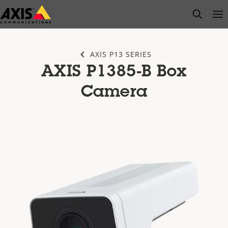
Saltar
open s
Op
Clo
al
contenido
principal
AXIS P13 SERIES
AXIS P1385-B Box
Camera