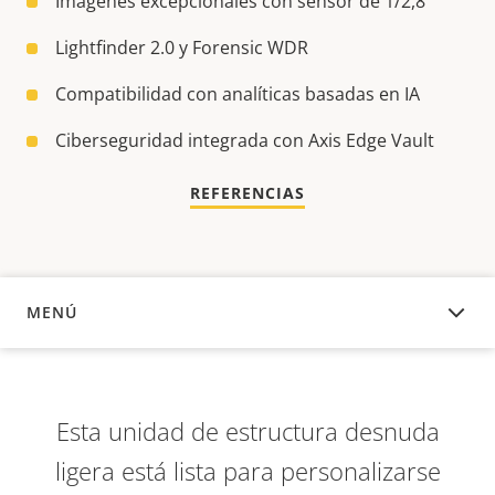
Imágenes excepcionales con sensor de 1/2,8"
Lightfinder 2.0 y Forensic WDR
Compatibilidad con analíticas basadas en IA
Ciberseguridad integrada con Axis Edge Vault
REFERENCIAS
MENÚ
DESCRIPCIÓN
Esta unidad de estructura desnuda
ligera está lista para personalizarse