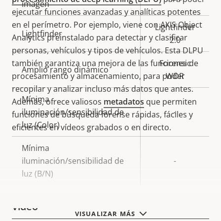
imagen
ejecutar funciones avanzadas y analíticas potentes
en el perímetro. Por ejemplo, viene con AXIS Object
Lightfinder
Lightfinder
Analytics preinstalado para detectar y clasificar
2.0
personas, vehículos y tipos de vehículos. Esta DLPU
también garantiza una mejora de las funciones de
Forensic
Amplio rango dinámico
procesamiento y almacenamiento, para poder
WDR
recopilar y analizar incluso más datos que antes.
Mínima
Además, ofrece valiosos
metadatos
que permiten
iluminación/sensibilidad de
-
funciones de búsqueda forense rápidas, fáciles y
luz (Color)
eficientes en vídeos grabados o en directo.
Mínima
iluminación/sensibilidad de
-
luz (B/N)
Vídeo
VISUALIZAR MÁS