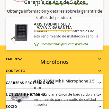
Garantía de Axis de 5 años
Recomendado para este producto
Obtenga información y detalles sobre la garantía de
5 años del producto.
AXIS T90D40 IR-LED
VAYA A GARANTÍA
Iluminador con LED de infrarrojos de
alto rendimiento de instalación sencilla
Recomendado para este producto
Footer
EMPRESA
Micrófonos
menu
CONTACTO
AXIS T8351 Mk II Microphone 3.5
CARRERAS PROFESIONALES
mm
Micrófono analógico de bajo ruido y alto
NOTICIAS E HISTORIAS
rendimiento para un audio de calidad
superior
SOCIO