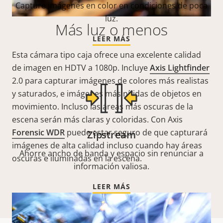
Capture imágenes en color en condiciones de poca
luz.
Más luz o menos
LEER MÁS
Esta cámara tipo caja ofrece una excelente calidad
de imagen en HDTV a 1080p. Incluye
Axis Lightfinder
2.0 para capturar imágenes de colores más realistas
y saturados, e imágenes más nítidas de objetos en
movimiento. Incluso las áreas más oscuras de la
escena serán más claras y coloridas. Con Axis
Forensic WDR
puede estar seguro de que capturará
Zipstream
imágenes de alta calidad incluso cuando hay áreas
Ahorre ancho de banda y espacio sin renunciar a
oscuras e iluminadas en la escena.
información valiosa.
LEER MÁS