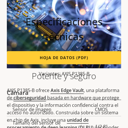
Especificaciones
técnicas
HOJA DE DATOS (PDF)
Potente y seguro
Variantes: AXIS P1385-B
AXIS P1385-B ofrece
Axis Edge Vault
, una plataforma
Cámara
de
ciberseguridad
basada en hardware que protege
el dispositivo y la información confidencial contra el
Descripción
Sensor de imagen
Valor de
CMOS
acceso no autorizado. Construida sobre un sistema
de
la
en chip de Axis, incluye una
unidad de
Tamaño del sensor de
propiedad
propiedad
1/2.8"
procesamiento de deep learning (DLPU)
para poder