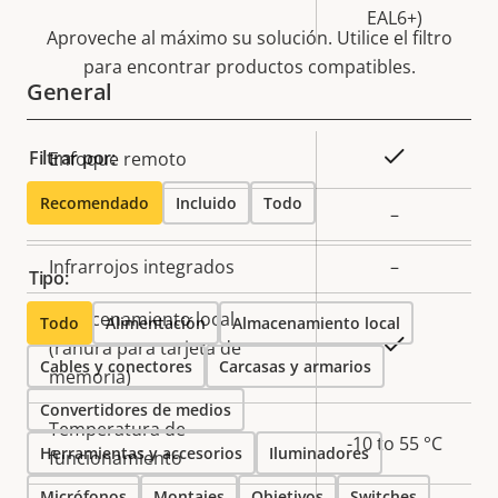
EAL6+)
Aproveche al máximo su solución. Utilice el filtro
para encontrar productos compatibles.
General
Descripción
Valor de
Sí
Filtrar por:
Enfoque remoto
de
la
Recomendado
Incluido
Todo
propiedad
Zoom remoto
propiedad
–
Infrarrojos integrados
–
Tipo:
Almacenamiento local
Todo
Alimentación
Almacenamiento local
Sí
(ranura para tarjeta de
Cables y conectores
Carcasas y armarios
memoria)
Convertidores de medios
Temperatura de
-10 to 55 °C
Herramientas y accesorios
Iluminadores
funcionamiento
Micrófonos
Montajes
Objetivos
Switches