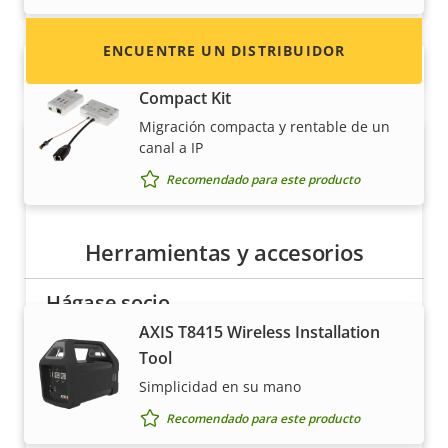
ENCUENTRE UN DISTRIBUIDOR
AXIS T8645 PoE+ over Coax
Compact Kit
Migración compacta y rentable de un
canal a IP
Recomendado para este producto
Herramientas y accesorios
Hágase socio
AXIS T8415 Wireless Installation
¿Es usted un revendedor, distribuidor,
Tool
integrador de sistemas o instalador? Tenemos
Simplicidad en su mano
socios en casi todos los países del mundo.
Recomendado para este producto
¡Descubra cómo convertirse en uno de ellos!