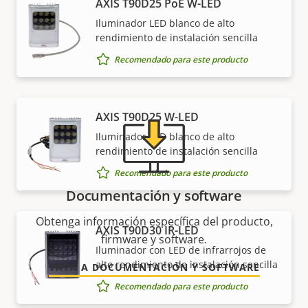
Asistencia y recursos
AXIS T90D25 PoE W-LED
Iluminador LED blanco de alto
¿Necesita información sobre cualquier producto
rendimiento de instalación sencilla
Axis, software o ayuda de uno de nuestros expertos?
Recomendado para este producto
AXIS T90D25 W-LED
Iluminador LED blanco de alto
rendimiento de instalación sencilla
Recomendado para este producto
Documentación y software
Obtenga información específica del producto,
AXIS T90D30 IR-LED
firmware y software.
Iluminador con LED de infrarrojos de
alto rendimiento de instalación sencilla
VAYA A DOCUMENTACIÓN Y SOFTWARE
Recomendado para este producto