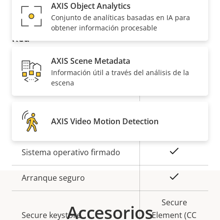
AXIS Object Analytics
Descripción
Valor de
Sí
Compatibilidad de audio
Conjunto de analíticas basadas en IA para
de
la
obtener información procesable
Red
propiedad
propiedad
AXIS Scene Metadata
Descripción
Clase de PoE
Valor de
3
Información útil a través del análisis de la
de
la
escena
Inalámbrico
–
propiedad
propiedad
Seguridad
AXIS Video Motion Detection
Descripción
Valor de
Sí
Sistema operativo firmado
de
la
propiedad
propiedad
Sí
Arranque seguro
Secure
Accesorios
Secure keystore
Element (CC