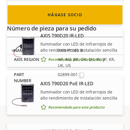
Iluminadores
HÁGASE SOCIO
Número de pieza para su pedido
AXIS T90D20 IR-LED
Iluminador con LED de infrarrojos de
alto rendimiento de instalación sencilla
AXIS P1385-B
AR, AU, BR, CN, EU, IN, JP, KR,
Recomendado para este producto
UK, US
02899-001
AXIS T90D20 PoE IR-LED
Iluminador con LED de infrarrojos de
alto rendimiento de instalación sencilla
Recomendado para este producto