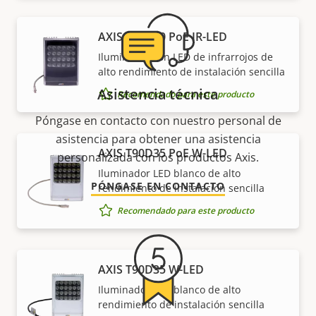
AXIS T90D30 PoE IR-LED
Iluminador con LED de infrarrojos de
alto rendimiento de instalación sencilla
Asistencia técnica
Recomendado para este producto
Póngase en contacto con nuestro personal de
asistencia para obtener una asistencia
AXIS T90D35 PoE W-LED
personalizada con los productos Axis.
Iluminador LED blanco de alto
PÓNGASE EN CONTACTO
rendimiento de instalación sencilla
Recomendado para este producto
AXIS T90D35 W-LED
Iluminador LED blanco de alto
rendimiento de instalación sencilla