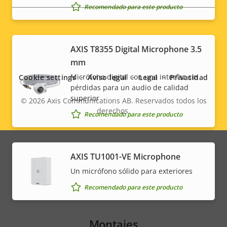
Recomendado para este producto
Social
AXIS T8355 Digital Microphone 3.5
mm
menu
Micrófono digital con una interfaz sin
Cookie settings
Aviso legal
Legal
Privacidad
pérdidas para un audio de calidad
superior
© 2026
Axis Communications AB. Reservados todos los
derechos.
Legal
Recomendado para este producto
menu
AXIS TU1001-VE Microphone
Un micrófono sólido para exteriores
Recomendado para este producto
Montajes