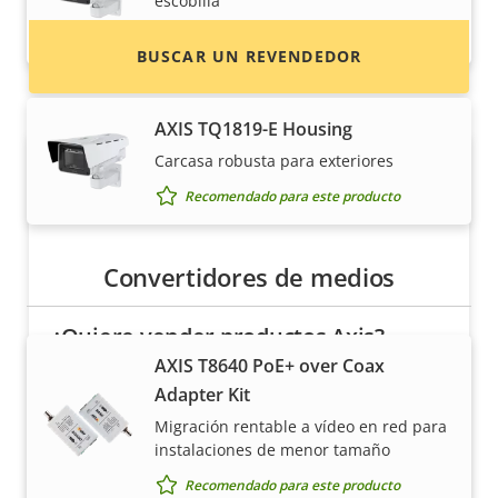
escobilla
Recomendado para este producto
BUSCAR UN REVENDEDOR
AXIS TQ1819-E Housing
Carcasa robusta para exteriores
Recomendado para este producto
Convertidores de medios
¿Quiere vender productos Axis?
AXIS T8640 PoE+ over Coax
¿Está interesado en convertirse en
Adapter Kit
revendedor? Encuentre información de
Migración rentable a vídeo en red para
contacto de distribuidores de productos y
instalaciones de menor tamaño
sistemas Axis.
Recomendado para este producto