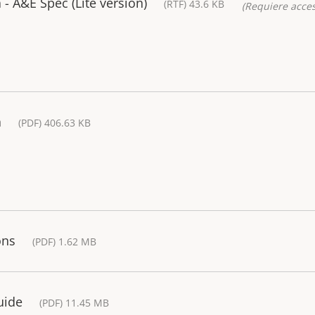
 A&E Spec (Lite version)
(RTF) 43.6 KB
(Requiere acces
a
(PDF) 406.63 KB
ons
(PDF) 1.62 MB
uide
(PDF) 11.45 MB