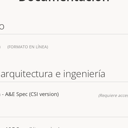
o
a
(FORMATO EN LÍNEA)
 arquitectura e ingeniería
- A&E Spec (CSI version)
(Requiere acces