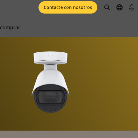
open searc
open l
ini
Contacte con nosotros
 comprar