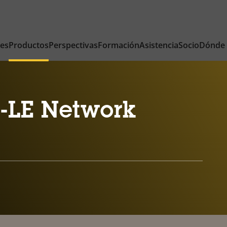
nes
Productos
Perspectivas
Formación
Asistencia
Socio
Dónde
-LE Network