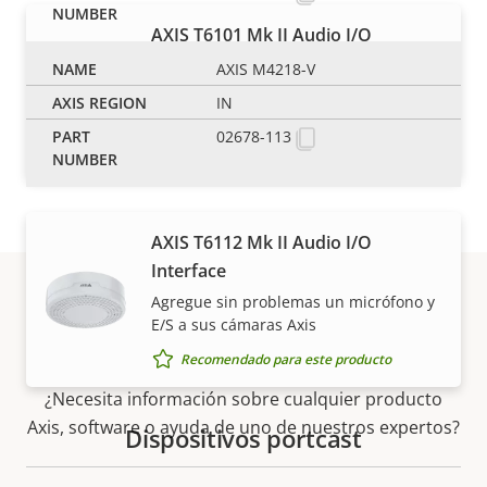
AXIS T6101 Mk II Audio I/O
Interface
AXIS M4218-V
Agregue cómodamente audio y E/S a
IN
sus cámaras Axis
02678-113
Recomendado para este producto
AXIS T6112 Mk II Audio I/O
Interface
Agregue sin problemas un micrófono y
E/S a sus cámaras Axis
Asistencia y recursos
Recomendado para este producto
¿Necesita información sobre cualquier producto
Axis, software o ayuda de uno de nuestros expertos?
Dispositivos portcast