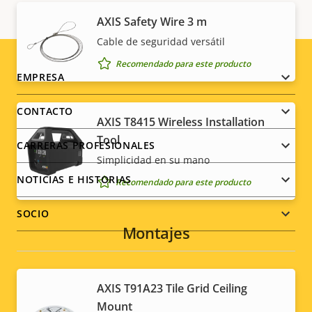
AXIS Safety Wire 3 m
Cable de seguridad versátil
Recomendado para este producto
Footer
EMPRESA
menu
CONTACTO
AXIS T8415 Wireless Installation
Tool
CARRERAS PROFESIONALES
Simplicidad en su mano
NOTICIAS E HISTORIAS
Recomendado para este producto
SOCIO
Montajes
Social
AXIS T91A23 Tile Grid Ceiling
Mount