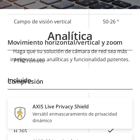
de
la
Campo de visión horizontal
93-47 °
propiedad
propiedad
Campo de visión vertical
50-26 °
Analítica
Movimiento horizontal/vertical y zoom
Haga que su solución de cámara de red sea más
inteligente con analíticas y funcionalidad potentes.
Descripción
PTRZ remoto
Valor de
–
de
la
propiedad
propiedad
Incluido
Compresión
Descripción
Valor de
Sí
Zipstream
AXIS Live Privacy Shield
de
la
Versátil enmascaramiento de privacidad
propiedad
H.264
propiedad
High, Main
dinámico
Sí
H.265