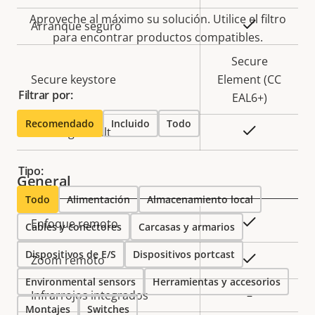
de
la
Aproveche al máximo su solución. Utilice el filtro
propiedad
propiedad
Sí
Arranque seguro
para encontrar productos compatibles.
Secure
Secure keystore
Element (CC
Filtrar por:
EAL6+)
Recomendado
Incluido
Todo
Sí
Axis Edge Vault
Tipo:
General
Todo
Alimentación
Almacenamiento local
Descripción
Valor de
Sí
Enfoque remoto
Cables y conectores
Carcasas y armarios
de
la
Dispositivos de E/S
Dispositivos portcast
propiedad
propiedad
Sí
Zoom remoto
Environmental sensors
Herramientas y accesorios
Infrarrojos integrados
–
Montajes
Switches