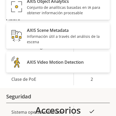
AXIS Object Analytics
AV1
–
Conjunto de analíticas basadas en IA para
obtener información procesable
Audio
AXIS Scene Metadata
Descripción
Valor de
Sí
Compatibilidad de audio
Información útil a través del análisis de la
de
la
escena
propiedad
Micrófono integrado
propiedad
–
AXIS Video Motion Detection
Red
Descripción
Clase de PoE
Valor de
2
de
la
propiedad
propiedad
Seguridad
Accesorios
Descripción
Valor de
Sí
Sistema operativo firmado