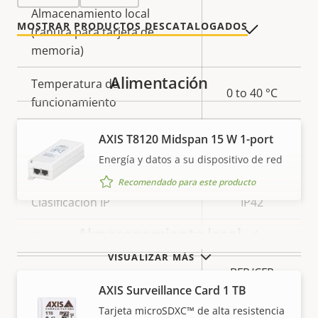
Almacenamiento local
MOSTRAR PRODUCTOS DESCATALOGADOS
Sí
(ranura para tarjeta de
memoria)
Alimentación
Temperatura de
0 to 40 °C
funcionamiento
Preparada para exterior
–
AXIS T8120 Midspan 15 W 1-port
Energía y datos a su dispositivo de red
Clasificación de vandalismo
IK08
Recomendado para este producto
Clasificación IP
IP42
Almacenamiento local
Sí
Diseñado para repintar
VISUALIZAR MÁS
BFR/CFR
AXIS Surveillance Card 1 TB
Sostenibilidad
free, PVC
free
Tarjeta microSDXC™ de alta resistencia