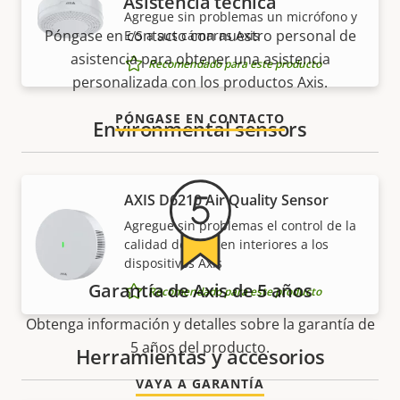
Asistencia técnica
Agregue sin problemas un micrófono y
Póngase en contacto con nuestro personal de
E/S a sus cámaras Axis
asistencia para obtener una asistencia
Recomendado para este producto
personalizada con los productos Axis.
PÓNGASE EN CONTACTO
Environmental sensors
AXIS D6210 Air Quality Sensor
Agregue sin problemas el control de la
calidad del aire en interiores a los
dispositivos Axis
Garantía de Axis de 5 años
Recomendado para este producto
Obtenga información y detalles sobre la garantía de
5 años del producto.
Herramientas y accesorios
VAYA A GARANTÍA