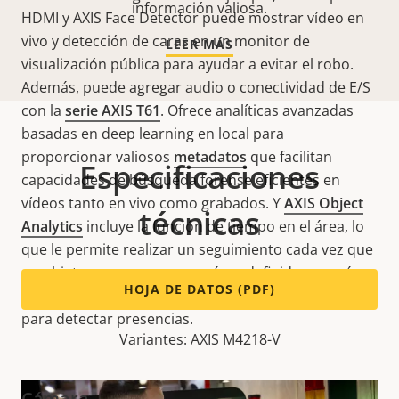
información valiosa.
HDMI y AXIS Face Detector puede mostrar vídeo en
vivo y detección de caras en un monitor de
LEER MÁS
visualización pública para ayudar a evitar el robo.
Además, puede agregar audio o conectividad de E/S
con la
serie AXIS T61
. Ofrece analíticas avanzadas
basadas en deep learning en local para
proporcionar valiosos
metadatos
que facilitan
Especificaciones
capacidades de búsqueda forense eficientes en
vídeos tanto en vivo como grabados. Y
AXIS Object
técnicas
Analytics
incluye la función de tiempo en el área, lo
que le permite realizar un seguimiento cada vez que
un objeto permanece en un área definida por más
HOJA DE DATOS (PDF)
tiempo del establecido por el usuario, por ejemplo,
para detectar presencias
.
Variantes: AXIS M4218-V
Cámara