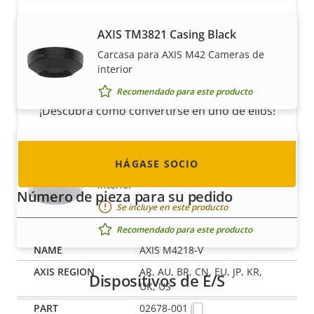
Hágase socio
AXIS TM3821 Casing Black
Carcasa para AXIS M42 Cameras de
¿Es usted un revendedor, distribuidor,
interior
integrador de sistemas o instalador? Tenemos
socios en casi todos los países del mundo.
Recomendado para este producto
¡Descubra cómo convertirse en uno de ellos!
AXIS TM3821 Casing White
HÁGASE SOCIO
Carcasa para AXIS M42 Cameras de
interior
Número de pieza para su pedido
Se incluye en este producto
Recomendado para este producto
AXIS M4218-V
AR, AU, BR, CN, EU, JP, KR,
Dispositivos de E/S
UK, US
02678-001