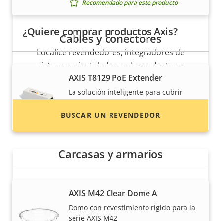
Recomendado para este producto
¿Quiere comprar productos Axis?
Cables y conectores
Localice revendedores, integradores de
sistemas e instaladores de productos y
AXIS T8129 PoE Extender
sistemas de Axis.
La solución inteligente para cubrir
distancias
BUSCAR UN REVENDEDOR
Recomendado para este producto
Carcasas y armarios
AXIS M42 Clear Dome A
Domo con revestimiento rígido para la
serie AXIS M42