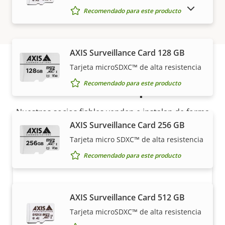
MOSTRAR PRODUCTOS DESCATALOGADOS
Recomendado para este producto
AXIS Surveillance Card 128 GB
Tarjeta microSDXC™ de alta resistencia
Cómo comprar
Recomendado para este producto
Nuestros socios fiables venden e instalan de forma
experta las soluciones Axis y los productos
AXIS Surveillance Card 256 GB
individuales.
Tarjeta micro SDXC™ de alta resistencia
Recomendado para este producto
AXIS Surveillance Card 512 GB
Tarjeta microSDXC™ de alta resistencia