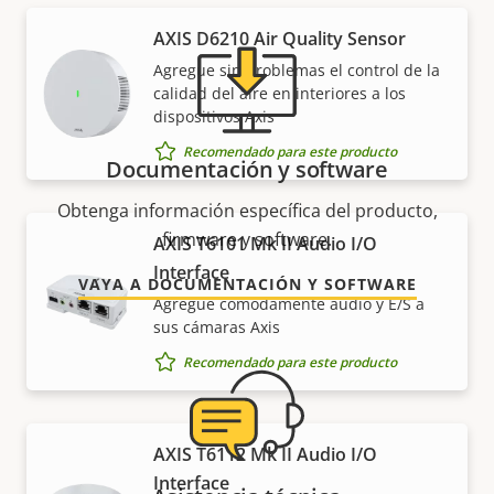
AXIS D6210 Air Quality Sensor
Agregue sin problemas el control de la
calidad del aire en interiores a los
dispositivos Axis
Recomendado para este producto
Documentación y software
Obtenga información específica del producto,
firmware y software.
AXIS T6101 Mk II Audio I/O
Interface
VAYA A DOCUMENTACIÓN Y SOFTWARE
Agregue cómodamente audio y E/S a
sus cámaras Axis
Recomendado para este producto
AXIS T6112 Mk II Audio I/O
Interface