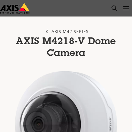
Saltar
open s
Op
Clo
al
contenido
principal
AXIS M42 SERIES
AXIS M4218-V Dome
Camera