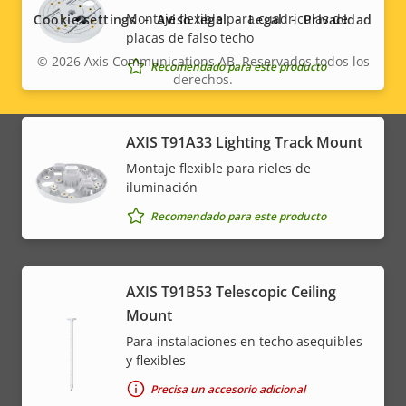
menu
Montaje flexible para cuadrículas de
Cookie settings
Aviso legal
Legal
Privacidad
placas de falso techo
© 2026
Axis Communications AB. Reservados todos los
Recomendado para este producto
derechos.
Legal
menu
AXIS T91A33 Lighting Track Mount
Montaje flexible para rieles de
iluminación
Recomendado para este producto
AXIS T91B53 Telescopic Ceiling
Mount
Para instalaciones en techo asequibles
y flexibles
Precisa un accesorio adicional