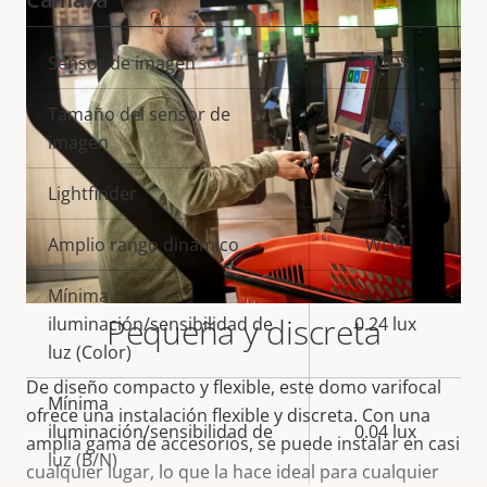
Descripción
Sensor de imagen
Valor de
CMOS
de
la
Tamaño del sensor de
propiedad
propiedad
1/2.8"
imagen
Lightfinder
-
Amplio rango dinámico
WDR
Mínima
Pequeña y discreta
iluminación/sensibilidad de
0.24 lux
luz (Color)
De diseño compacto y flexible, este domo varifocal
Mínima
ofrece una instalación flexible y discreta. Con una
iluminación/sensibilidad de
0.04 lux
amplia gama de accesorios, se puede instalar en casi
luz (B/N)
cualquier lugar, lo que la hace ideal para cualquier