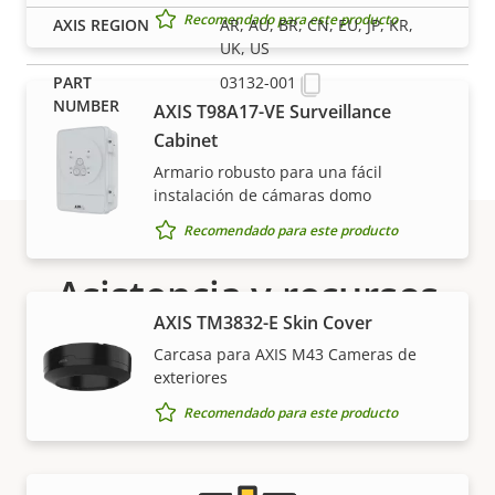
Recomendado para este producto
AR, AU, BR, CN, EU, JP, KR,
UK, US
03132-001
AXIS T98A17-VE Surveillance
Cabinet
Armario robusto para una fácil
instalación de cámaras domo
Recomendado para este producto
Asistencia y recursos
AXIS TM3832-E Skin Cover
¿Necesita información sobre cualquier producto
Carcasa para AXIS M43 Cameras de
Axis, software o ayuda de uno de nuestros expertos?
exteriores
Recomendado para este producto