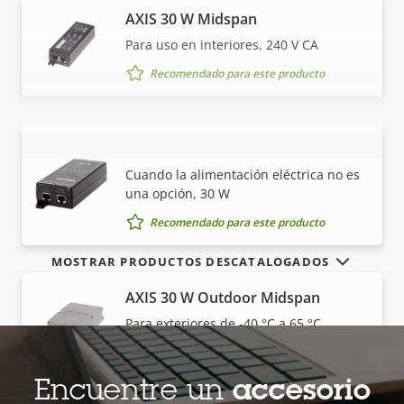
AXIS 30 W Midspan
Para uso en interiores, 240 V CA
Recomendado para este producto
AXIS 30 W Midspan AC/DC
VISUALIZAR MÁS
Cuando la alimentación eléctrica no es
una opción, 30 W
Recomendado para este producto
MOSTRAR PRODUCTOS DESCATALOGADOS
AXIS 30 W Outdoor Midspan
Para exteriores de -40 °C a 65 °C
Recomendado para este producto
Encuentre un
accesorio