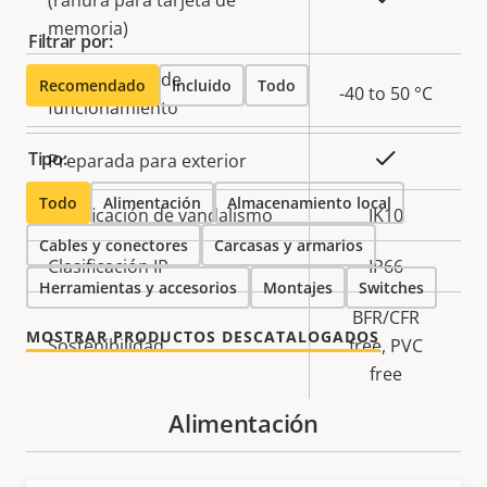
(ranura para tarjeta de
memoria)
Filtrar por:
Temperatura de
Recomendado
Incluido
Todo
-40 to 50 °C
funcionamiento
Tipo:
Sí
Preparada para exterior
Todo
Alimentación
Almacenamiento local
Clasificación de vandalismo
IK10
Cables y conectores
Carcasas y armarios
Clasificación IP
IP66
Herramientas y accesorios
Montajes
Switches
BFR/CFR
MOSTRAR PRODUCTOS DESCATALOGADOS
Sostenibilidad
free, PVC
free
Alimentación