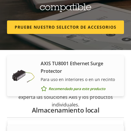
compatible
AXIS T8061 Ethernet Surge
Protector
Protege los dispositivos de exterior de
PRUEBE NUESTRO SELECTOR DE ACCESORIOS
sobretensiones
Recomendado para este producto
AXIS TU8001 Ethernet Surge
Protector
Cómo comprar
Para uso en interiores o en un recinto
Recomendado para este producto
Nuestros socios fiables venden e instalan de forma
experta las soluciones Axis y los productos
individuales.
Almacenamiento local