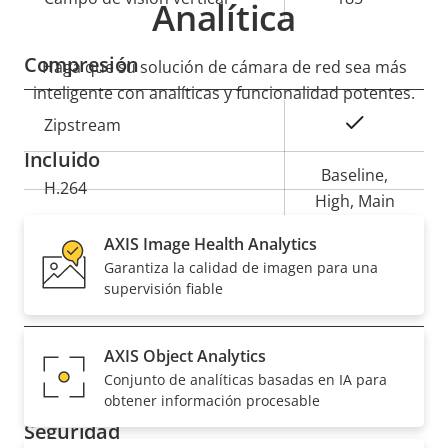
Analítica
Compresión
Haga que su solución de cámara de red sea más
inteligente con analíticas y funcionalidad potentes.
Descripción
Valor de
Sí
Zipstream
de
la
Incluido
propiedad
propiedad
Baseline,
H.264
High, Main
AXIS Image Health Analytics
Sí
H.265
Garantiza la calidad de imagen para una
supervisión fiable
Audio
AXIS Object Analytics
Descripción
Valor de
Sí
Compatibilidad de audio
Conjunto de analíticas basadas en IA para
de
la
obtener información procesable
propiedad
propiedad
Seguridad