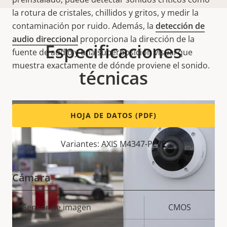
la rotura de cristales, chillidos y gritos, y medir la
contaminación por ruido. Además, la
detección de
audio direccional
proporciona la dirección de la
Especificaciones
fuente de audio y una superposición visual que
muestra exactamente de dónde proviene el sonido.
técnicas
HOJA DE DATOS (PDF)
Variantes: AXIS M4347-PLVE
Cámara
Descripción
Sensor de imagen
Valor de
CMOS
de
la