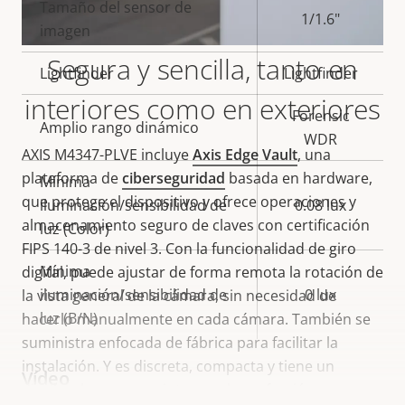
Tamaño del sensor de
propiedad
propiedad
1/1.6"
imagen
Segura y sencilla, tanto en
Lightfinder
Lightfinder
interiores como en exteriores
Forensic
Amplio rango dinámico
WDR
AXIS M4347-PLVE incluye
Axis Edge Vault
, una
plataforma de
ciberseguridad
basada en hardware,
Mínima
que protege el dispositivo y ofrece operaciones y
iluminación/sensibilidad de
0.08 lux
almacenamiento seguro de claves con certificación
luz (Color)
FIPS 140-3 de nivel 3. Con la funcionalidad de giro
Mínima
digital, puede ajustar de forma remota la rotación de
iluminación/sensibilidad de
0 lux
la vista general de la cámara, sin necesidad de
luz (B/N)
hacerlo manualmente en cada cámara. También se
suministra enfocada de fábrica para facilitar la
instalación. Y es discreta, compacta y tiene un
Vídeo
diseño plano que se integra a la perfección en