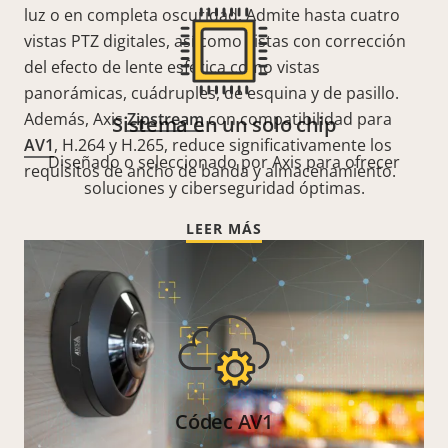
luz o en completa oscuridad. Admite hasta cuatro
vistas PTZ digitales, así como vistas con corrección
del efecto de lente esférica como vistas
panorámicas, cuádruples, de esquina y de pasillo.
Además, Axis
Zipstream
con compatibilidad para
Sistema en un solo chip
AV1
, H.264 y H.265, reduce significativamente los
Diseñado o seleccionado por Axis para ofrecer
requisitos de ancho de banda y almacenamiento.
soluciones y ciberseguridad óptimas.
LEER MÁS
Códec AV1