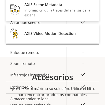
AXIS Scene Metadata
Descripción
Valor de
Sí
Sistema operativo firmado
Información útil a través del análisis de la
escena
de
la
propiedad
propiedad
Sí
Arranque seguro
AXIS Video Motion Detection
General
Descripción
Enfoque remoto
Valor de
–
de
la
Zoom remoto
–
propiedad
propiedad
Accesorios
Sí
Infrarrojos integrados
Sí
OptimizedIR
Aproveche al máximo su solución. Utilice el filtro
para encontrar productos compatibles.
Almacenamiento local
Sí