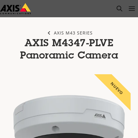
Saltar
open s
Op
Clo
al
contenido
principal
AXIS M43 SERIES
AXIS M4347-PLVE
Panoramic Camera
NUEVO