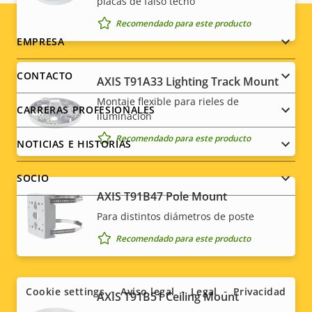
placas de falso techo
Recomendado para este producto
Footer
EMPRESA
menu
CONTACTO
AXIS T91A33 Lighting Track Mount
Montaje flexible para rieles de
CARRERAS PROFESIONALES
iluminación
Recomendado para este producto
NOTICIAS E HISTORIAS
SOCIO
AXIS T91B47 Pole Mount
Para distintos diámetros de poste
Recomendado para este producto
Social
menu
Cookie settings
Aviso legal
Legal
Privacidad
AXIS T91B51 Ceiling Mount