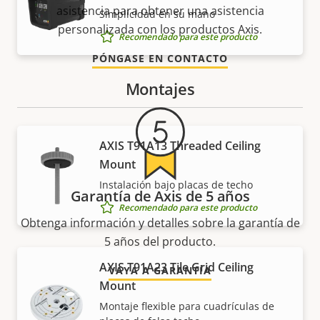
asistencia para obtener una asistencia
Simplicidad en su mano
personalizada con los productos Axis.
Recomendado para este producto
PÓNGASE EN CONTACTO
Montajes
AXIS T91A13 Threaded Ceiling
Mount
Instalación bajo placas de techo
Garantía de Axis de 5 años
Recomendado para este producto
Obtenga información y detalles sobre la garantía de
5 años del producto.
AXIS T91A23 Tile Grid Ceiling
VAYA A GARANTÍA
Mount
Montaje flexible para cuadrículas de