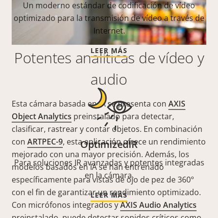
Un moderno estándar de codificación de vídeo
optimizado para la transmisión de vídeo a través de
Internet.
LEER MÁS
Potentes analíticas de vídeo y
audio
Esta cámara basada en IA se presenta con
AXIS
Object Analytics
preinstalado para detectar,
clasificar, rastrear y contar objetos. En combinación
con
ARTPEC-9
, esta aplicación ofrece un rendimiento
OptimizedIR
mejorado con una mayor precisión. Además, los
Para soluciones IR avanzadas y potentes integradas
modelos basados en IA se han entrenado
en la cámara.
específicamente para vistas de ojo de pez de 360°
con el fin de garantizar un rendimiento optimizado.
LEER MÁS
Con micrófonos integrados y
AXIS Audio Analytics
preinstalado, puede detectar sonidos críticos como