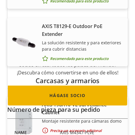
Recomendado para este producto
AXIS T8129-E Outdoor PoE
Extender
Hágase socio
La solución resistente y para exteriores
¿Es usted un revendedor, distribuidor,
para cubrir distancias
integrador de sistemas o instalador? Tenemos
Recomendado para este producto
socios en casi todos los países del mundo.
¡Descubra cómo convertirse en uno de ellos!
Carcasas y armarios
HÁGASE SOCIO
AXIS T98A16-VE Surveillance
Número de pieza para su pedido
Cabinet
Montaje resistente para cámaras domo
Precisa un accesorio adicional
AXIS M4347-PLVE