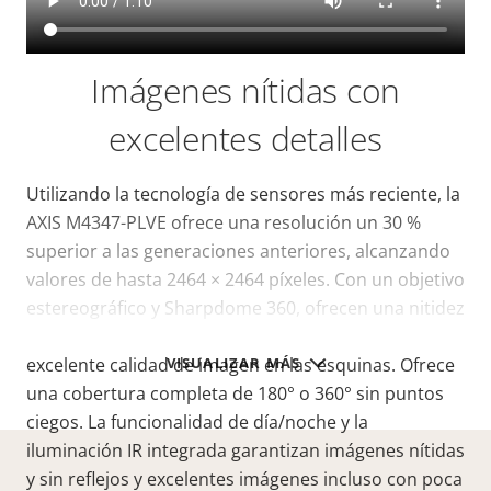
Imágenes nítidas con
excelentes detalles
Utilizando la tecnología de sensores más reciente, la
AXIS M4347-PLVE ofrece una resolución un 30 %
superior a las generaciones anteriores, alcanzando
valores de hasta 2464 × 2464 píxeles. Con un objetivo
estereográfico y Sharpdome 360, ofrecen una nitidez
de imagen excepcional hacia los bordes y una
VISUALIZAR MÁS
excelente calidad de imagen en las esquinas. Ofrece
una cobertura completa de 180° o 360° sin puntos
ciegos. La funcionalidad de día/noche y la
iluminación IR integrada garantizan imágenes nítidas
y sin reflejos y excelentes imágenes incluso con poca