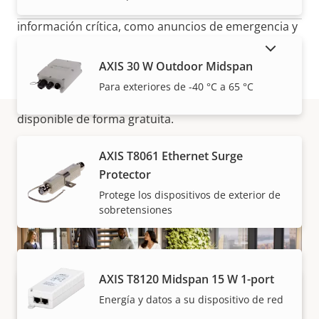
siempre tengan prioridad, lo que garantiza que la
información crítica, como anuncios de emergencia y
buscapersonas, siempre se entregue con
MOSTRAR PRODUCTOS DESCATALOGADOS
prontitud. Si necesita coordinar el audio entre
AXIS 30 W Outdoor Midspan
diferentes sitios, una versión estándar de nuestro
Para exteriores de -40 °C a 65 °C
software multisitio,
AXIS Audio Manager Center
, está
disponible de forma gratuita.
Cómo comprar
AXIS T8061 Ethernet Surge
Protector
Nuestros socios fiables venden e instalan de forma
Protege los dispositivos de exterior de
sobretensiones
experta las soluciones Axis y los productos
individuales.
AXIS T8120 Midspan 15 W 1-port
Energía y datos a su dispositivo de red