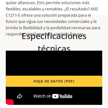
quitar altavoces. Esto permite soluciones más
flexibles, escalables y rentables. ¿El resultado? AXIS
C1211-E ofrece una solución preparada para el
futuro que sigue sus necesidades comerciales y le
brinda la flexibilidad y la posibilidad necesarias para
Especificaciones
responder rápidamente a cambios futuros.
técnicas
Para conocer las especificaciones técnicas,
descargue la hoja de datos a continuación.
HOJA DE DATOS (PDF)