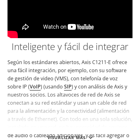
Inteligente y fácil de integrar
Según los estándares abiertos, Axis C1211-E ofrece
una fácil integración, por ejemplo, con su software
de gestión de video (VMS), con telefonía de voz
sobre IP (
VoIP
) (usando
SIP
) y con análisis de Axis y
nuestros socios. Los altavoces de red de Axis se
conectan a su red estándar y usan un cable de red
para la alimentación y la conectividad (alimentación
a través de Ethernet). Con todo en una sola solución,
instalado en una red, no hay necesidad de equipos
de audio o cableado adicionales, y es fácil agregar o
VISUALIZAR MÁS