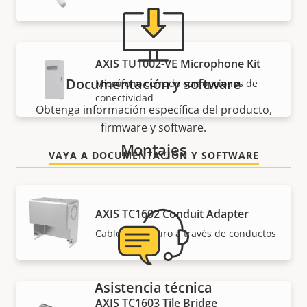
AXIS TU1002-VE Microphone Kit
Documentación y software
Micrófono cerrado con opciones de
conectividad
Obtenga información específica del producto,
firmware y software.
Montajes
VAYA A DOCUMENTACIÓN Y SOFTWARE
AXIS TC1602 Conduit Adapter
Cableado seguro a través de conductos
Asistencia técnica
AXIS TC1603 Tile Bridge