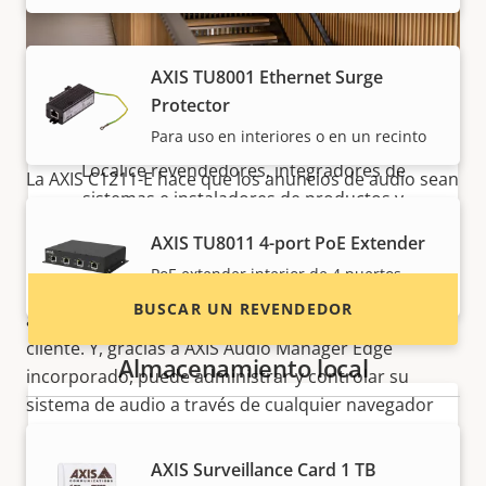
AXIS TU8001 Ethernet Surge
Protector
Altavoz multiusos
¿Quiere comprar productos Axis?
Para uso en interiores o en un recinto
Localice revendedores, integradores de
La AXIS C1211-E hace que los anuncios de audio sean
sistemas e instaladores de productos y
inteligentes y sencillos. Este altavoz le permite
sistemas de Axis.
mezclar anuncios en vivo o pregrabados para
AXIS TU8011 4-port PoE Extender
satisfacer diversas necesidades. También puede
PoE extender interior de 4 puertos
reproducir música de fondo, lo que ayuda a
BUSCAR UN REVENDEDOR
aumentar la eficiencia comercial y la experiencia del
cliente. Y, gracias a AXIS Audio Manager Edge
Almacenamiento local
incorporado, puede administrar y controlar su
sistema de audio a través de cualquier navegador
web estándar, ya sea de forma local o remota.
Puede usar el mismo sistema para enviar
AXIS Surveillance Card 1 TB