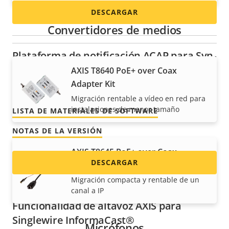
DESCARGAR
Convertidores de medios
Plataforma de notificación ACAP para Syn-
Apps Revolution
AXIS T8640 PoE+ over Coax
Adapter Kit
Versión 1.3
MÁS RECIENTE
Migración rentable a vídeo en red para
instalaciones de menor tamaño
LISTA DE MATERIALES DE SOFTWARE
NOTAS DE LA VERSIÓN
AXIS T8645 PoE+ over Coax
DESCARGAR
Compact Kit
Migración compacta y rentable de un
canal a IP
Funcionalidad de altavoz AXIS para
Singlewire InformaCast®
Micrófonos