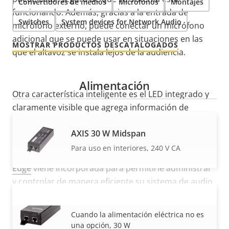
Convertidores de medios
Micrófonos
Montajes
funcionando. Además, gracias a la entrada de
Switches
System devices for Network Audio
micrófono externo, puede conectar un micrófono
adicional que se puede usar en situaciones en las
MOSTRAR PRODUCTOS DESCATALOGADOS
que el altavoz se instala lejos de la audiencia.
Alimentación
Otra característica inteligente es el LED integrado y
claramente visible que agrega información de
estado visual ideal para muchos casos de uso
AXIS 30 W Midspan
diferentes.
Para uso en interiores, 240 V CA
Además, nuestra aplicación
AXIS Audio Manager
Edge
viene incorporada para permitirle administrar
y controlar de manera eficiente su sistema de audio.
Incluye funcionalidades como gestión de zonas y
AXIS 30 W Midspan AC/DC
programación de contenidos. Y puede priorizar el
VISUALIZAR MÁS
Cuando la alimentación eléctrica no es
contenido para que los mensajes de voz en directo
una opción, 30 W