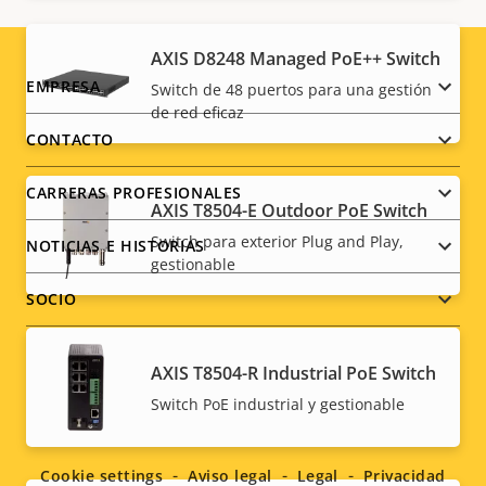
AXIS D8248 Managed PoE++ Switch
Footer
EMPRESA
Switch de 48 puertos para una gestión
de red eficaz
menu
CONTACTO
CARRERAS PROFESIONALES
AXIS T8504-E Outdoor PoE Switch
Switch para exterior Plug and Play,
NOTICIAS E HISTORIAS
gestionable
SOCIO
AXIS T8504-R Industrial PoE Switch
Switch PoE industrial y gestionable
Social
menu
Cookie settings
Aviso legal
Legal
Privacidad