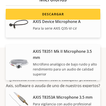
DESCARGAR
AXIS Device Microphone A
Para la serie AXIS Q35-V/-LV
AXIS T8351 Mk II Microphone 3.5
mm
Micrófono analógico de bajo ruido y alto
Asistencia y recursos
rendimiento para un audio de calidad
superior
¿Necesita información sobre cualquier producto
Axis, software o ayuda de uno de nuestros expertos?
AXIS T8353A Microphone 3.5 mm
Para vigilancia con audio profesional