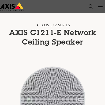
Saltar
open s
Op
Clo
al
contenido
principal
AXIS C12 SERIES
AXIS C1211-E Network
Ceiling Speaker