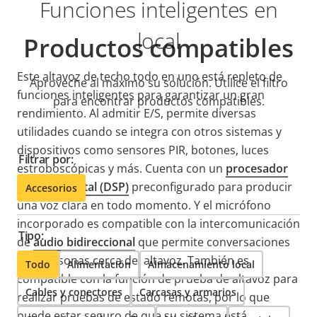
Funciones inteligentes en
local
Productos compatibles
Este altavoz de techo todo en uno está repleto de
Aproveche al máximo su solución. Utilice el filtro
funciones inteligentes para garantizar un gran
para encontrar productos compatibles.
rendimiento. Al admitir E/S, permite diversas
utilidades cuando se integra con otros sistemas y
dispositivos como sensores PIR, botones, luces
Filtrar por:
estroboscópicas y más. Cuenta con un
procesador
de señal digital (DSP)
preconfigurado para producir
Accesorios
una voz clara en todo momento. Y el micrófono
incorporado es compatible con la intercomunicación
Tipo:
de
audio bidireccional
que permite conversaciones
con personas cerca del altavoz. También es
Todo
Alimentación
Almacenamiento local
compatible con la función de prueba de altavoz para
Cables y conectores
Carcasas y armarios
realizar pruebas de estado remotas, por lo que
puede estar seguro de que su sistema está