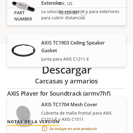
Extender
UK, US
La solución resistente y para exteriores
02323-001
para cubrir distancias
AXIS TC1903 Ceiling Speaker
Gasket
Junta para AXIS C1211-E
Descargar
Carcasas y armarios
AXIS Player for Soundtrack (armv7hf)
AXIS TC1704 Mesh Cover
Versión 1.7.1
MÁS RECIENTE
Cubierta de malla frontal para AXIS
C1211-E y AXIS C1511
NOTAS DE LA VERSIÓN
Se incluye en este producto