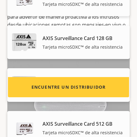
advertencias e instrucciones de seguridad cruciales
Tarjeta microSDXC™ de alta resistencia
que ayudan a mantener a las personas seguras y
para advertir de manera proactiva a los intrusos
desde ubicaciones remotas con mensajes en vivo o
¿Quiere vender productos Axis?
pregrabados.
AXIS Surveillance Card 128 GB
¿Está interesado en convertirse en
Tarjeta microSDXC™ de alta resistencia
revendedor? Encuentre información de
contacto de distribuidores de productos y
sistemas Axis.
AXIS Surveillance Card 256 GB
ENCUENTRE UN DISTRIBUIDOR
Tarjeta micro SDXC™ de alta resistencia
AXIS Surveillance Card 512 GB
Tarjeta microSDXC™ de alta resistencia