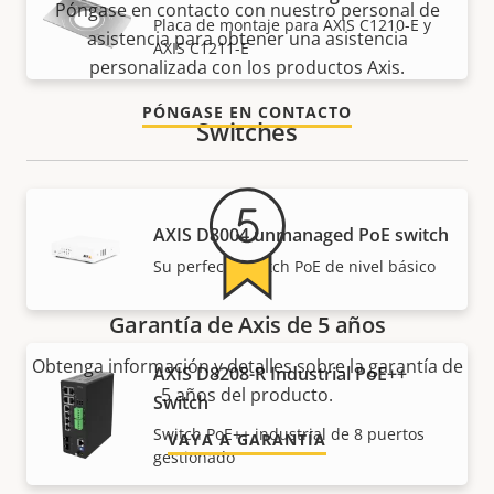
Póngase en contacto con nuestro personal de
Placa de montaje para AXIS C1210-E y
asistencia para obtener una asistencia
AXIS C1211-E
personalizada con los productos Axis.
PÓNGASE EN CONTACTO
Switches
AXIS ​D8004 unmanaged PoE switch
Su perfecto switch PoE de nivel básico
Garantía de Axis de 5 años
Obtenga información y detalles sobre la garantía de
AXIS D8208-R Industrial PoE++
5 años del producto.
Switch
Switch PoE++ industrial de 8 puertos
VAYA A GARANTÍA
gestionado