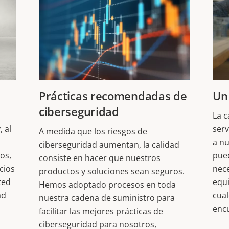
Prácticas recomendadas de
Un
ciberseguridad
La c
 al
serv
A medida que los riesgos de
a nu
ciberseguridad aumentan, la calidad
os,
pued
consiste en hacer que nuestros
cios
nece
productos y soluciones sean seguros.
ted
equi
Hemos adoptado procesos en toda
ad
cua
nuestra cadena de suministro para
enc
facilitar las mejores prácticas de
ciberseguridad para nosotros,