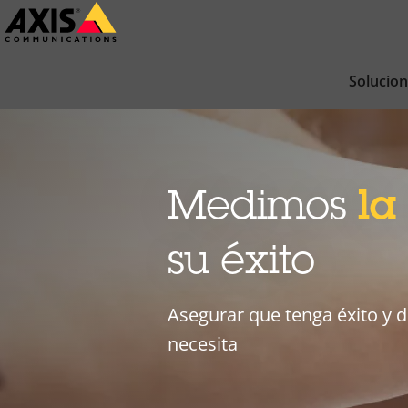
Saltar
al
contenido
Solucio
principal
Medimos
la
su éxito
Asegurar que tenga éxito y 
necesita