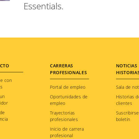
Essentials.
CTO
CARRERAS
NOTICIAS 
PROFESIONALES
HISTORIA
te con
os
Portal de empleo
Sala de not
 un
Oportunidades de
Historias d
idor
empleo
clientes
 de
Trayectorias
Suscribirse
ncia
profesionales
boletín
Inicio de carrera
profesional