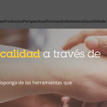
nes
Productos
Perspectivas
Formación
Asistencia
Socio
Dónde
 calidad
a través de
disponga de las herramientas que