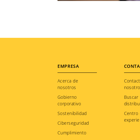
Footer
EMPRESA
CONTA
menu
Acerca de
Contac
nosotros
nosotr
Gobierno
Buscar
corporativo
distribu
Sostenibilidad
Centro
experie
Ciberseguridad
Cumplimiento