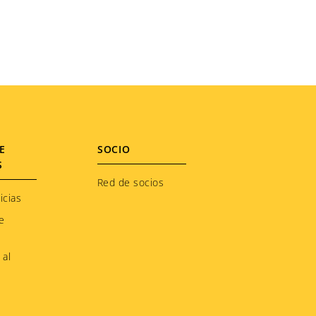
E
SOCIO
S
Red de socios
icias
e
 al