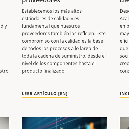
Establecemos los más altos
Des
estándares de calidad y es
Aca
ud y
fundamental que nuestros
en p
proveedores también los reflejen. Este
mayo
compromiso con la calidad es la base
efic
de todos los procesos a lo largo de
que 
r
toda la cadena de suministro, desde el
soci
nivel de los componentes hasta el
cre
stro
producto finalizado.
con
LEER ARTÍCULO [EN]
INC