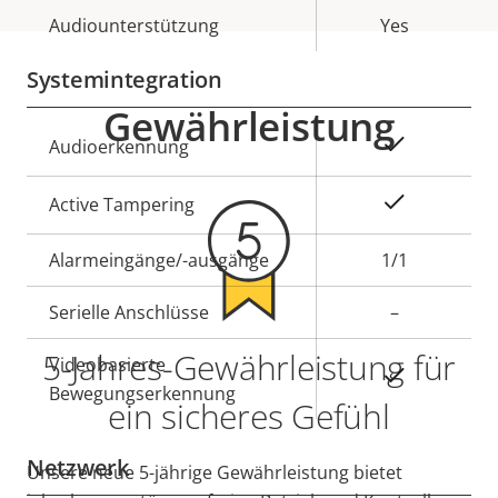
Eigentumsbeschreibung
Audiounterstützung
Eigentumswert
Yes
Systemintegration
Gewährleistung
Eigentumsbeschreibung
Eigentumswert
Ja
Audioerkennung
Ja
Active Tampering
Alarmeingänge/-ausgänge
1/1
Serielle Anschlüsse
–
5-Jahres-Gewährleistung für
Videobasierte
Ja
Bewegungserkennung
ein sicheres Gefühl
Netzwerk
Unsere neue 5-jährige Gewährleistung bietet