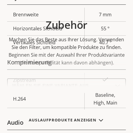
Eigentumsbeschreibung
Brennweite
Eigentumswert
7 mm
Zubehör
Horizontales Sichtfeld
55 °
Machen Sie das Beste aus Ihrer Lösung. Verwenden
Vertikales Sichtfeld
40.7 °
Sie den Filter, um kompatible Produkte zu finden.
Beginnen Sie mit der Auswahl Ihrer Produktvariante
Komprimierung
(die Kompatibilität kann davon abhängen).
Eigentumsbeschreibung
Eigentumswert
Ja
Zipstream
Select
a
product
Baseline,
variant:
H.264
High, Main
AUSLAUFPRODUKTE ANZEIGEN
Audio