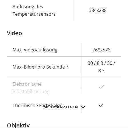
Auflösung des
384x288
Temperatursensors
Video
Eigentumsbeschreibung
Max. Videoauflösung
Eigentumswert
768x576
30 / 8.3 / 30 /
Max. Bilder pro Sekunde *
8.3
Elektronische
Ja
Bildstabilisierung
Ja
Thermische Farbskalen
MEHR ANZEIGEN
Objektiv