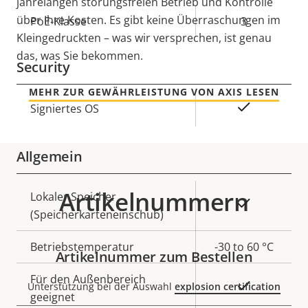
jahrelangen störungsfreien Betrieb und Kontrolle
über Ihre Kosten. Es gibt keine Überraschungen im
Eigentumsbeschreibung
PoE-Klasse
Eigentumswert
3
Kleingedruckten – was wir versprechen, ist genau
das, was Sie bekommen.
Security
MEHR ZUR GEWÄHRLEISTUNG VON AXIS LESEN
Eigentumsbeschreibung
Eigentumswert
Ja
Signiertes OS
Allgemein
Artikelnummern
Eigentumsbeschreibung
Lokaler Speicher
Eigentumswert
Ja
(Speicherkarteneinschub)
Betriebstemperatur
-30 to 60 °C
Artikelnummer zum Bestellen
Für den Außenbereich
Ja
Unterstützung bei der Auswahl
explosion certification
geeignet