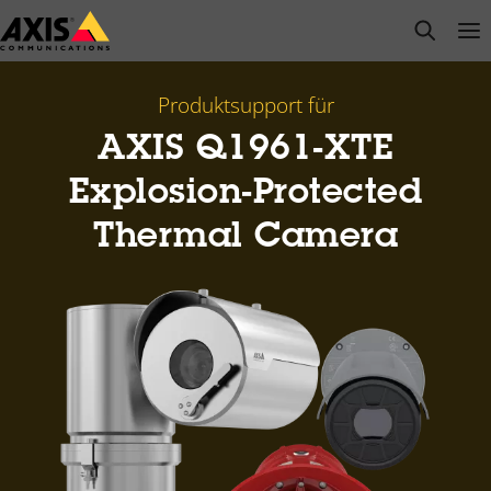
Zum
open s
Op
Clo
Hauptinhalt
springen
Produktsupport für
AXIS Q1961-XTE
Explosion-Protected
Thermal Camera