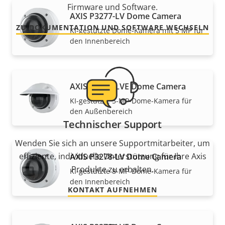
Firmware und Software.
AXIS P3277-LV Dome Camera
ZU DOKUMENTATION UND SOFTWARE WECHSELN
KI-gestützte Dome-Kamera mit 5 MP für
den Innenbereich
AXIS P3277-LVE Dome Camera
KI-gestützte 5-MP-Dome-Kamera für
den Außenbereich
Technischer Support
Wenden Sie sich an unsere Supportmitarbeiter, um
effiziente, individuelle Unterstützung für Ihre Axis
AXIS P3278-LV Dome Camera
Produkte zu erhalten.
KI-gestützte 8-MP-Dome-Kamera für
den Innenbereich
KONTAKT AUFNEHMEN