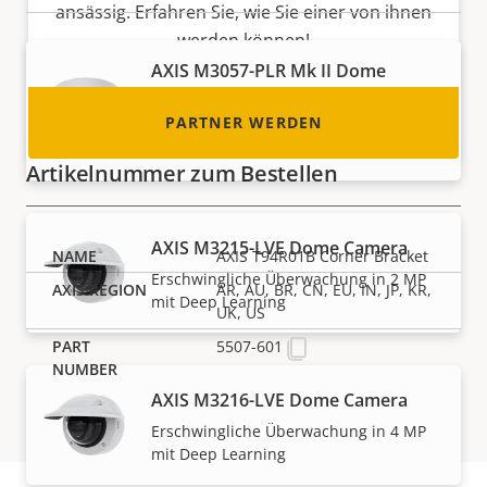
ansässig. Erfahren Sie, wie Sie einer von ihnen
werden können!
AXIS M3057-PLR Mk II Dome
Camera
PARTNER WERDEN
Interne Dome-Kamera mit 6 MP und
360°-Panoramaansicht
Artikelnummer zum Bestellen
AXIS M3215-LVE Dome Camera
AXIS T94R01B Corner Bracket
Erschwingliche Überwachung in 2 MP
AR, AU, BR, CN, EU, IN, JP, KR,
mit Deep Learning
UK, US
5507-601
AXIS M3216-LVE Dome Camera
Erschwingliche Überwachung in 4 MP
mit Deep Learning