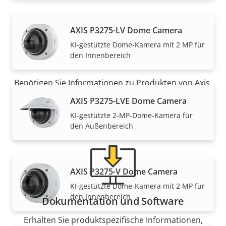
Support und
AXIS P3275-LV Dome Camera
KI-gestützte Dome-Kamera mit 2 MP für
Ressourcen
den Innenbereich
Benötigen Sie Informationen zu Produkten von Axis,
Software oder Hilfe von einem unserer Experten?
AXIS P3275-LVE Dome Camera
KI-gestützte 2-MP-Dome-Kamera für
den Außenbereich
AXIS P3275-V Dome Camera
KI-gestützte Dome-Kamera mit 2 MP für
den Innenbereich
Dokumentation und Software
Erhalten Sie produktspezifische Informationen,