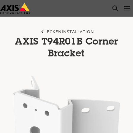
Zum
open s
Op
Clo
Hauptinhalt
springen
ECKENINSTALLATION
AXIS T94R01B Corner
Bracket