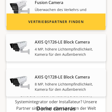
Fusion Camera
Systemen.
Überwachen des Verkehrs und
Identifizieren gefährlicher Fahrzeuge
rund um die Uhr
VERTRIEBSPARTNER FINDEN
AXIS Q1726-LE Block Camera
4 MP, höhere Lichtempfindlichkeit,
Kamera für den Außenbereich
AXIS Q1728-LE Block Camera
Partner werden
8 MP, höhere Lichtempfindlichkeit,
Kamera für den Außenbereich
Sind Sie Wiederverkäufer, Distributor,
Systemintegrator oder Installateur? Unsere
Dome cameras
Partner sind in fast allen Ländern der Welt