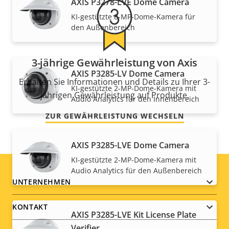
AXIS P3278-LVE Dome Camera
KI-gestützte 8-MP-Dome-Kamera für
den Außenbereich
3-jährige Gewährleistung von Axis
AXIS P3285-LV Dome Camera
Erhalten Sie Informationen und Details zu Ihrer 3-
KI-gestützte 2-MP-Dome-Kamera mit
jährigen Gewährleistung auf Produkte.
Audio Analytics für den Innenbereich
ZUR GEWÄHRLEISTUNG WECHSELN
AXIS P3285-LVE Dome Camera
KI-gestützte 2-MP-Dome-Kamera mit
Audio Analytics für den Außenbereich
Footer
UNTERNEHMEN
menu
KONTAKT
AXIS P3285-LVE Kit License Plate
Verifier