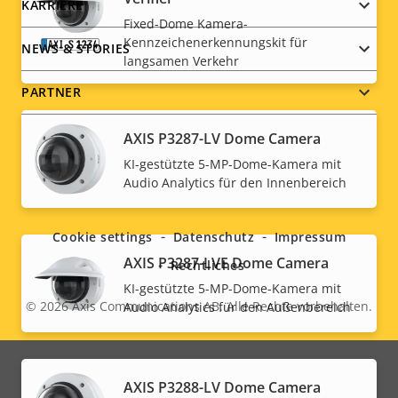
KARRIERE
Fixed-Dome Kamera-
Kennzeichenerkennungskit für
NEWS & STORIES
langsamen Verkehr
PARTNER
AXIS P3287-LV Dome Camera
KI-gestützte 5-MP-Dome-Kamera mit
Social
Audio Analytics für den Innenbereich
menu
Cookie settings
Datenschutz
Impressum
AXIS P3287-LVE Dome Camera
Rechtliches
KI-gestützte 5-MP-Dome-Kamera mit
© 2026
Axis Communications AB. Alle Rechte vorbehalten.
Audio Analytics für den Außenbereich
Legal
menu
AXIS P3288-LV Dome Camera