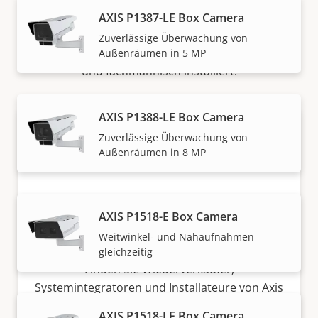
AXIS P1387-LE Box Camera
Lösungen von Axis und individuelle Produkte werden
Zuverlässige Überwachung von
von unseren vertrauenswürdigen Partnern verkauft
Außenräumen in 5 MP
und fachmännisch installiert.
AXIS P1388-LE Box Camera
Zuverlässige Überwachung von
Außenräumen in 8 MP
AXIS P1518-E Box Camera
Möchten Sie Axis Produkte kaufen?
Weitwinkel- und Nahaufnahmen
gleichzeitig
Finden Sie Wiederverkäufer,
Systemintegratoren und Installateure von Axis
Produkten und Systemen.
AXIS P1518-LE Box Camera