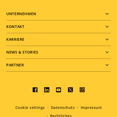
Footer
UNTERNEHMEN
menu
KONTAKT
KARRIERE
NEWS & STORIES
PARTNER
Social
menu
Cookie settings
Datenschutz
Impressum
Rechtliches