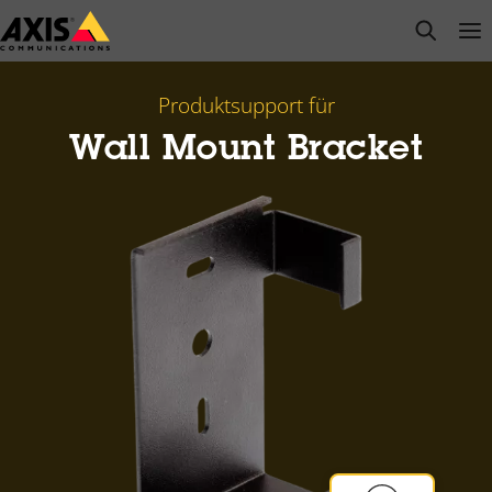
Zum
open s
Op
Clo
Hauptinhalt
springen
Produktsupport für
Wall Mount Bracket