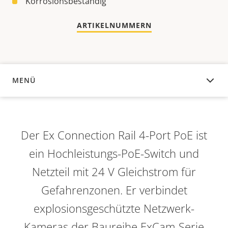
Korrosionsbeständig
ARTIKELNUMMERN
MENÜ
ÜBERSICHT
Der Ex Connection Rail 4-Port PoE ist
ein Hochleistungs-PoE-Switch und
Netzteil mit 24 V Gleichstrom für
Gefahrenzonen. Er verbindet
explosionsgeschützte Netzwerk-
Kameras der Baureihe ExCam-Serie