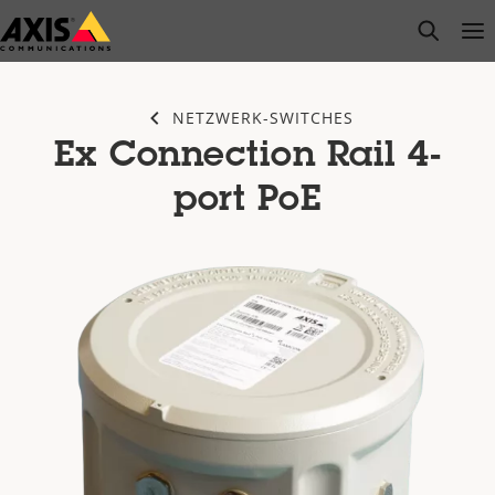
Zum
open s
Op
Clo
Hauptinhalt
springen
NETZWERK-SWITCHES
Ex Connection Rail 4-
port PoE