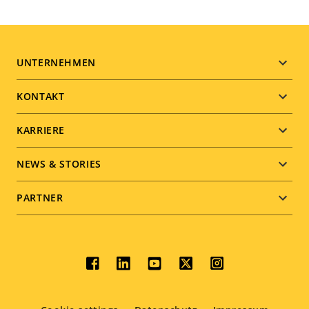
Footer
UNTERNEHMEN
menu
KONTAKT
KARRIERE
NEWS & STORIES
PARTNER
Social
menu