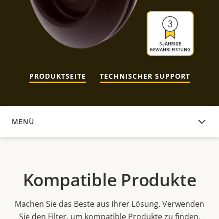
3-JÄHRIGE
GEWÄHRLEISTUNG
PRODUKTSEITE
TECHNISCHER SUPPORT
MENÜ
KOMPATIBLE PRODUKTE
Kompatible Produkte
Machen Sie das Beste aus Ihrer Lösung. Verwenden
Sie den Filter, um kompatible Produkte zu finden.