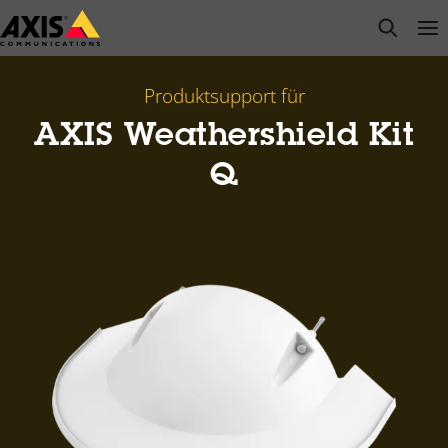
Zum
open s
Op
Clo
Hauptinhalt
springen
Produktsupport für
AXIS Weathershield Kit
Q