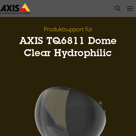
Zum
open s
Op
Clo
Hauptinhalt
springen
Produktsupport für
AXIS TQ6811 Dome
Clear Hydrophilic