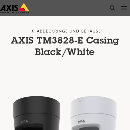
Zum
open s
Op
Clo
Hauptinhalt
springen
ABDECKRINGE UND GEHÄUSE
AXIS TM3828-E Casing
Black/White