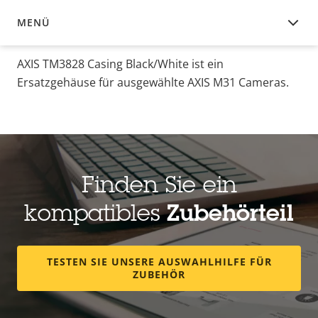
MENÜ
ÜBERSICHT
AXIS TM3828 Casing Black/White ist ein
Ersatzgehäuse für ausgewählte AXIS M31 Cameras.
Finden Sie ein
kompatibles
Zubehörteil
TESTEN SIE UNSERE AUSWAHLHILFE FÜR
ZUBEHÖR