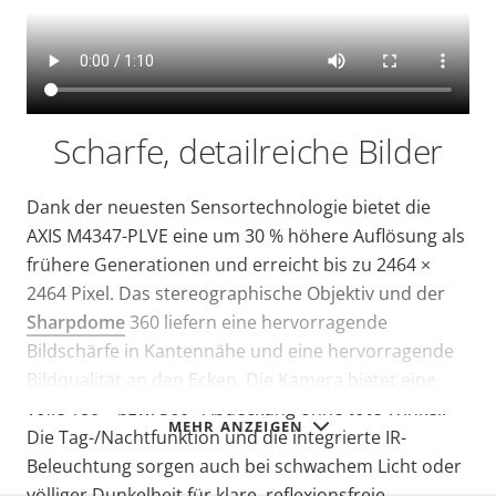
Scharfe, detailreiche Bilder
Dank der neuesten Sensortechnologie bietet die
AXIS M4347-PLVE eine um 30 % höhere Auflösung als
frühere Generationen und erreicht bis zu 2464 ×
2464 Pixel. Das stereographische Objektiv und der
Sharpdome
360 liefern eine hervorragende
Bildschärfe in Kantennähe und eine hervorragende
Bildqualität an den Ecken. Die Kamera bietet eine
volle 180°- bzw. 360°-Abdeckung ohne tote Winkel.
MEHR ANZEIGEN
Die Tag-/Nachtfunktion und die integrierte IR-
Beleuchtung sorgen auch bei schwachem Licht oder
völliger Dunkelheit für klare, reflexionsfreie