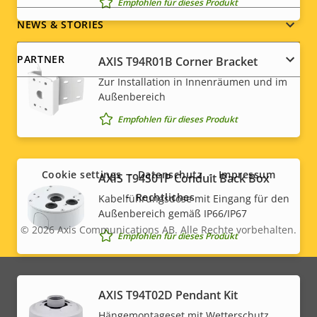
Empfohlen für dieses Produkt
NEWS & STORIES
PARTNER
AXIS T94R01B Corner Bracket
Zur Installation in Innenräumen und im
Außenbereich
Empfohlen für dieses Produkt
Social
menu
Cookie settings
Datenschutz
Impressum
AXIS T94S01P Conduit Back Box
Rechtliches
Kabelführungsdose mit Eingang für den
Außenbereich gemäß IP66/IP67
© 2026
Axis Communications AB. Alle Rechte vorbehalten.
Legal
Empfohlen für dieses Produkt
menu
AXIS T94T02D Pendant Kit
Hängemontageset mit Wetterschutz