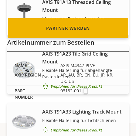
AXIS T91A13 Threaded Ceiling
werden können!
Mount
Montage an Deckenelementen
PARTNER WERDEN
Empfohlen für dieses Produkt
Artikelnummer zum Bestellen
AXIS T91A23 Tile Grid Ceiling
Mount
AXIS M4347-PLVE
Flexible Halterung für abgehängte
AR, AU, BR, CN, EU, JP, KR,
Rasterdecken
UK, US
Empfohlen für dieses Produkt
03132-001
AXIS T91A33 Lighting Track Mount
Flexible Halterung für Lichtschienen
Empfohlen für dieses Produkt