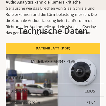
Audio Analytics
kann die Kamera kritische
Geräusche wie das Brechen von Glas, Schreie und
Rufe erkennen und die Lärmbelastung messen. Die
direktionale Audioerfassung liefert außerdem die
Richtung der Audioquelle und ein visuelles Overlay,
Technische Daten
das genau anzeigt, woher das Geräusch kommt.
DATENBLATT (PDF)
Modell: AXIS M4347-PLVE
Kamera
Eigentumsbeschreibung
Bildsensor
Eigentumswert
CMOS
Bildsensorgröße
1/1.6"