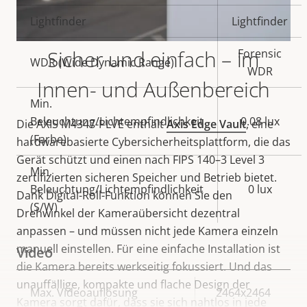
Lightfinder
Lightfinder
Sicher und einfach – im
Forensic
WDR (Wide Dynamic Range)
WDR
Innen- und Außenbereich
Min.
Beleuchtung/Lichtempfindlichkeit
0.08 lux
Die AXIS M4347-PLVE enthält
Axis Edge Vault
, eine
(Farbe)
hardwarebasierte Cybersicherheitsplattform, die das
Gerät schützt und einen nach FIPS 140–3 Level 3
Min.
zertifizierten sicheren Speicher und Betrieb bietet.
Beleuchtung/Lichtempfindlichkeit
0 lux
Dank Digital-Roll-Funktion können Sie den
(S/W)
Drehwinkel der Kameraübersicht dezentral
anpassen – und müssen nicht jede Kamera einzeln
manuell einstellen. Für eine einfache Installation ist
Video
die Kamera bereits werkseitig fokussiert. Und das
unauffällige, kompakte und flache Design der
Eigentumsbeschreibung
Max. Videoauflösung
Eigentumswert
2464x2464
Kamera sorgt dafür, dass sie sich nahtlos in jede