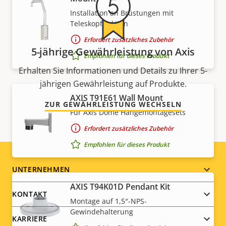
Installation an Brüstungen mit
Teleskopfunktion
Erfordert zusätzliches Zubehör
5-jährige Gewährleistung von Axis
Empfohlen für dieses Produkt
Erhalten Sie Informationen und Details zu Ihrer 5-
jährigen Gewährleistung auf Produkte.
AXIS T91E61 Wall Mount
ZUR GEWÄHRLEISTUNG WECHSELN
Für Axis Dome Hängemontagesets
Erfordert zusätzliches Zubehör
Empfohlen für dieses Produkt
Footer
UNTERNEHMEN
AXIS T94K01D Pendant Kit
menu
KONTAKT
Montage auf 1,5″-NPS-
Gewindehalterung
KARRIERE