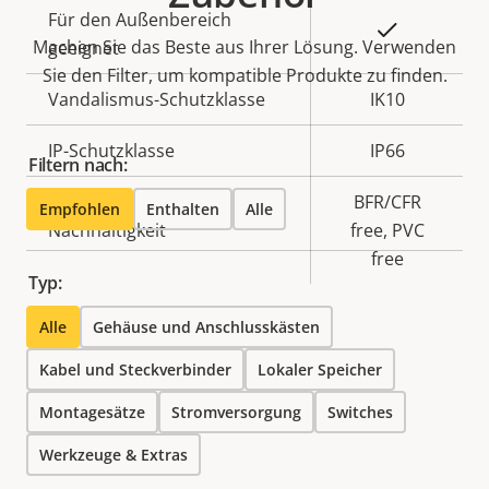
Für den Außenbereich
Ja
Machen Sie das Beste aus Ihrer Lösung. Verwenden
geeignet
Sie den Filter, um kompatible Produkte zu finden.
Vandalismus-Schutzklasse
IK10
IP-Schutzklasse
IP66
Filtern nach:
BFR/CFR
Empfohlen
Enthalten
Alle
Nachhaltigkeit
free, PVC
free
Typ:
Alle
Gehäuse und Anschlusskästen
Kabel und Steckverbinder
Lokaler Speicher
Montagesätze
Stromversorgung
Switches
Werkzeuge & Extras