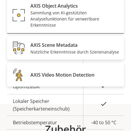
Ja
Secure Boot
AXIS Object Analytics
Sammlung von KI-gestützten
Analysefunktionen für verwertbare
Allgemein
Erkenntnisse
Eigentumsbeschreibung
Remote-Fokus
Eigentumswert
–
AXIS Scene Metadata
Nützliche Erkenntnisse durch Szenenanalyse
Remote-Zoom
–
Ja
Integrierte IR-Beleuchtung
AXIS Video Motion Detection
Ja
OptimizedIR
Lokaler Speicher
Ja
(Speicherkarteneinschub)
Betriebstemperatur
-40 to 50 °C
Zubehör