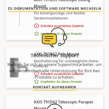
Mount
ZU DOKUMENTATION UND SOFTWARE WECHSELN
Für kostengünstige und flexible
Deckeninstallationen
Erfordert zusätzliches Zubehör
Empfohlen für dieses Produkt
AXIS T91B67 Pole Mount
Technischer Support
Masthalterung für unbewegliche Dome-
Wenden Sie sich an unsere Supportmitarbeiter, um
Kameras
effiziente, individuelle Unterstützung für Ihre Axis
Erfordert zusätzliches Zubehör
Produkte zu erhalten.
Empfohlen für dieses Produkt
KONTAKT AUFNEHMEN
AXIS T91D62 Telescopic Parapet
Mount