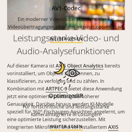
AV1-Codec
Ein moderner Videocodierstandard, der für
Videoübertragungen über das Internet optimiert ist.
Leistungsstarke Video- und
WEITER LESEN
Audio-Analysefunktionen
Auf dieser Kamera ist
AXIS Object Analytics
bereits
vorinstalliert, um Objekte zu erkennen, zu
klassifizieren, zu verfolgen und zu zählen. In
Kombination mit
ARTPEC-9
bietet diese Anwendung
OptimizedIR
jetzt eine optimierte Leistung bei höherer
Genauigkeit. Darüber hinaus werden KI-Modelle
Für fortschrittliche und leistungsstarke
speziell für 360°-Fischaugen-Ansichten angelernt, um
kameraintegrierte IR-Lösungen.
eine optimierte Leistung sicherzustellen. Mit
WEITER LESEN
integrierten Mikrofonen und vorinstalliertem
AXIS