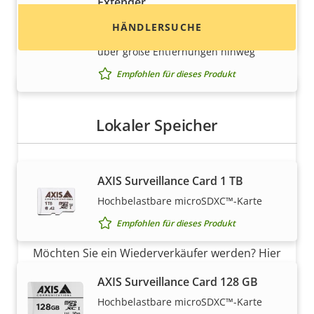
Extender
Robuste und für den Außenbereich
HÄNDLERSUCHE
geeignete Lösung für das Überwachen
über große Entfernungen hinweg
Empfohlen für dieses Produkt
Lokaler Speicher
AXIS Surveillance Card 1 TB
Möchten Sie Axis Produkte
Hochbelastbare microSDXC™-Karte
verkaufen?
Empfohlen für dieses Produkt
Möchten Sie ein Wiederverkäufer werden? Hier
finden Sie Kontaktinformationen für
AXIS Surveillance Card 128 GB
Distributoren von Axis Produkten und
Hochbelastbare microSDXC™-Karte
Systemen.