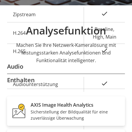
Eigentumsbeschreibung
Eigentumswert
Ja
Zipstream
Analysefunktion
Baseline,
H.264
High, Main
Machen Sie Ihre Netzwerk-Kameralösung mit
Ja
H.265
leistungsstarken Analysefunktionen und
Funktionalität intelligenter.
Audio
Enthalten
Eigentumsbeschreibung
Eigentumswert
Ja
Audiounterstützung
Security
AXIS Image Health Analytics
Sicherstellung der Bildqualität für eine
zuverlässige Überwachung
Eigentumsbeschreibung
Eigentumswert
Ja
Signiertes OS