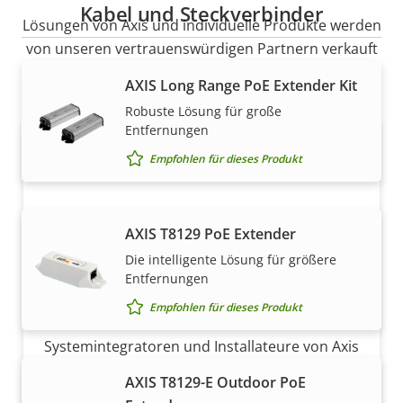
Kabel und Steckverbinder
Lösungen von Axis und individuelle Produkte werden
von unseren vertrauenswürdigen Partnern verkauft
und fachmännisch installiert.
AXIS Long Range PoE Extender Kit
Robuste Lösung für große
Entfernungen
Empfohlen für dieses Produkt
AXIS T8129 PoE Extender
Die intelligente Lösung für größere
Entfernungen
Möchten Sie Axis Produkte kaufen?
Empfohlen für dieses Produkt
Finden Sie Wiederverkäufer,
Systemintegratoren und Installateure von Axis
Produkten und Systemen.
AXIS T8129-E Outdoor PoE