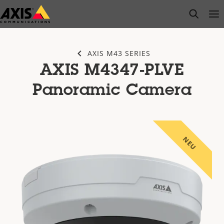
Zum
open s
Op
Clo
Hauptinhalt
springen
AXIS M43 SERIES
AXIS M4347-PLVE
Panoramic Camera
NEU