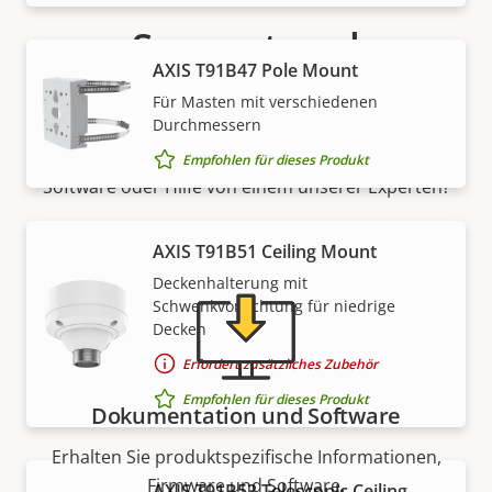
Support und
AXIS T91B47 Pole Mount
Ressourcen
Für Masten mit verschiedenen
Durchmessern
Benötigen Sie Informationen zu Produkten von Axis,
Empfohlen für dieses Produkt
Software oder Hilfe von einem unserer Experten?
AXIS T91B51 Ceiling Mount
Deckenhalterung mit
Schwenkvorrichtung für niedrige
Decken
Erfordert zusätzliches Zubehör
Empfohlen für dieses Produkt
Dokumentation und Software
Erhalten Sie produktspezifische Informationen,
Firmware und Software.
AXIS T91B53 Telescopic Ceiling