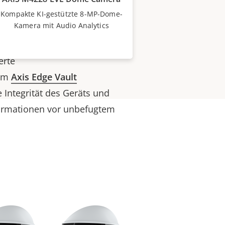
ereich enthalten AXIS Audio
Kompakte KI-gestützte 8-MP-Dome-
Kamera mit Audio Analytics
e Geräusche und plötzliche
ke erkennen und klassifizieren
erte
orm
Axis Edge Vault
 Integrität des Geräts und
nformationen vor unbefugtem