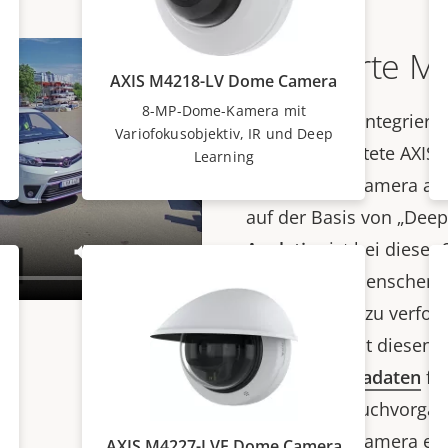
Erweiterte Mö
AXIS M4218-LV Dome Camera
8-MP-Dome-Kamera mit
Die mit einer integrier
Variofokusobjektiv, IR und Deep
Unit ausgerüstete AXIS M
Learning
direkt in der Kamera au
auf der Basis von „Deep
Analytics
ist bei dieser 
Objekte wie Menschen u
klassifizieren, zu verf
können Sie mit diesen 
wertvolle
Metadaten
für
forensische Suchvorgän
direkt in der Kamera er
AXIS M4227-LVE Dome Camera