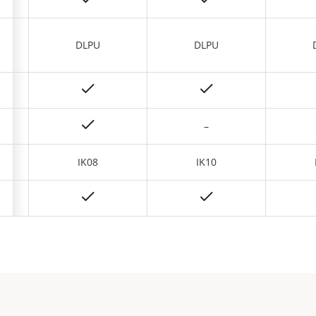
DLPU
DLPU
–
IK08
IK10