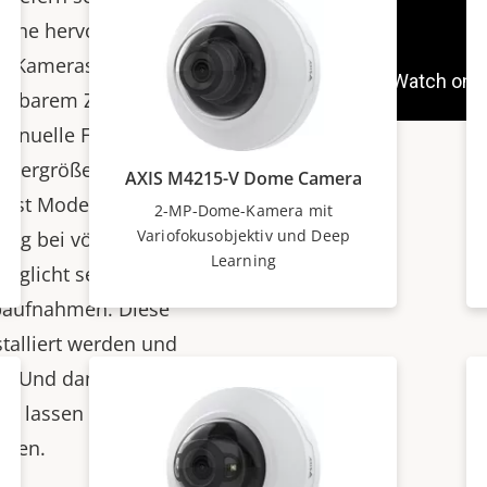
 eine hervorragende
ie Kameras, die über ein
teuerbarem Zoom und
anuelle Feineinstellung
tsvergrößerungen
AXIS M4215-V Dome Camera
asst Modelle
2-MP-Dome-Kamera mit
Variofokusobjektiv und Deep
ng bei völliger
Learning
öglicht selbst bei
baufnahmen. Diese
talliert werden und
n. Und dank des
 lassen sie sich fast
ieren.