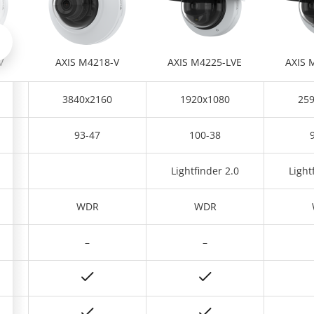
Nach links scrollen
V
AXIS M4218-V
AXIS M4225-LVE
AXIS 
3840x2160
1920x1080
25
93-47
100-38
Lightfinder 2.0
Light
WDR
WDR
–
–