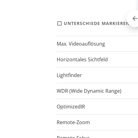
UNTERSCHIEDE MARKIEREN
AXIS M4216-LV
AXIS M4216-V
AXIS M4218-L
Max. Videoauflösung
2304x1728
2304x1728
3840x2160
Horizontales Sichtfeld
100-45
100-45
93-47
Lightfinder
Lightfinder
Lightfinder
WDR (Wide Dynamic Range)
WDR
WDR
WDR
OptimizedIR
–
Remote-Zoom