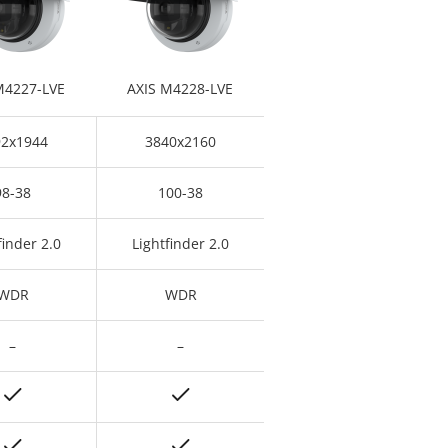
M4227-LVE
AXIS M4228-LVE
92x1944
3840x2160
98-38
100-38
finder 2.0
Lightfinder 2.0
WDR
WDR
–
–