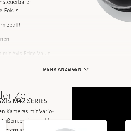
rnsteuerbarer
e-Fokus
imizedIR
onen
t mit Axis Edge Vault
MEHR ANZEIGEN
der Zeit
AXIS M42 SERIES
en Kameras mit Vario-
n Außenbereich und für
 liefern selbst bei