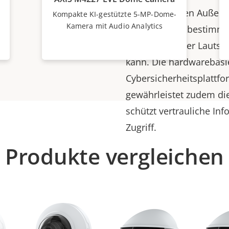
Modelle für den Außenb
Kompakte KI-gestützte 5-MP-Dome-
Kamera mit Audio Analytics
Analytics, das bestimmt
Änderungen der Lautstär
kann. Die hardwarebasi
Cybersicherheitsplattf
gewährleistet zudem die
schützt vertrauliche I
Zugriff.
Produkte vergleichen