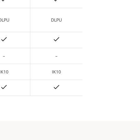
DLPU
DLPU
–
–
IK10
IK10