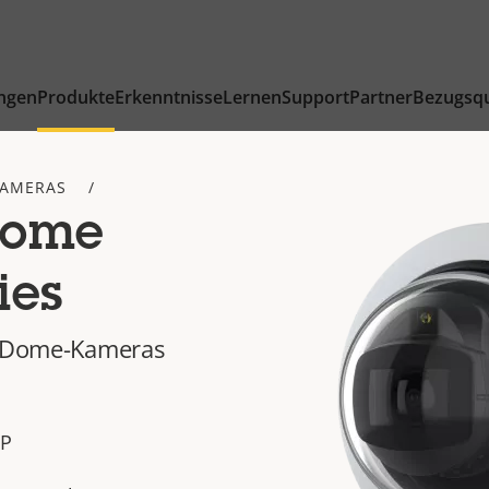
ngen
Produkte
Erkenntnisse
Lernen
Support
Partner
Bezugsqu
AMERAS
Dome
ies
te Dome-Kameras
MP