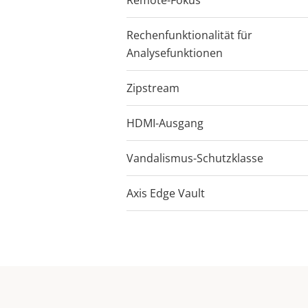
Remote-Fokus
Rechenfunktionalität für
DLPU
DLPU
DLPU
Analysefunktionen
Zipstream
HDMI-Ausgang
Vandalismus-Schutzklasse
IK08
IK08
IK08
Axis Edge Vault