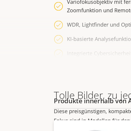
Variofokusobjektiv mit fe
Zoomfunktion und Remot
WDR, Lightfinder und Opt
KI-basierte Analysefunkti
Integrierte Cybersicherhei
Tolle Bilder, zu je
Produkte innerhalb von 
Diese preisgünstigen, kompakt
Fokus sind in Modellen für de
den Innenbereich erhältlich. Sie