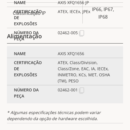
AXIS XFQ1656 JP
IP66, IP67,
ATEX, IECEx, JPEx
Classificação IP
IP68
02462-005
Alimentação
Descrição
Potência (máxima)
-
AXIS XFQ1656
Valor da
da
ATEX, Class/Division,
propriedade
Potência (média)
-
propriedade
Class/Zone, EAC, IA, IECEx,
INMETRO, KCs, MET, OSHA
Tensão de entrada CC
-
(TW), PESO
02462-001
Tensão de entrada CA
100-240 V
* Algumas especificações técnicas podem variar
dependendo da opção de hardware escolhida.