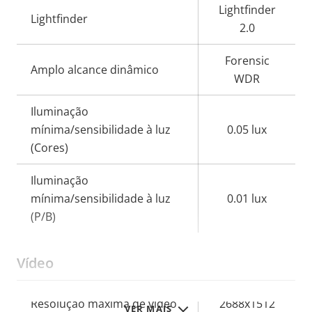
Lightfinder
Lightfinder
2.0
Forensic
Amplo alcance dinâmico
WDR
Iluminação
mínima/sensibilidade à luz
0.05 lux
(Cores)
Iluminação
mínima/sensibilidade à luz
0.01 lux
(P/B)
Vídeo
Descrição
Resolução máxima de vídeo
2688x1512
VER MAIS