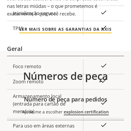
Valor da
da
nas letras miúdas – o que prometemos é
propriedade
propriedade
Sim
Inicialização segura
exatamente o que você recebe.
Sim
TPM
LER MAIS SOBRE AS GARANTIAS DA AXIS
Geral
Descrição
Sim
Foco remoto
Valor da
Números de peça
da
propriedade
propriedade
Sim
Zoom remoto
Armazenamento local
Número de peça para pedidos
Sim
(entrada para cartão de
memória)
Ajude-me a escolher
explosion certification
Sim
Para uso em áreas externas