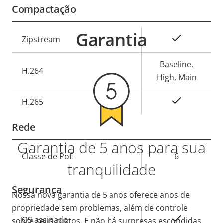
Compactação
Garantia
Descrição
Sim
Zipstream
Valor da
da
propriedade
propriedade
Baseline,
H.264
High, Main
Sim
H.265
Rede
Garantia de 5 anos para sua
Descrição
Classe de PoE
6
Valor da
tranquilidade
da
propriedade
propriedade
Segurança
Nossa nova garantia de 5 anos oferece anos de
propriedade sem problemas, além de controle
Descrição
Sim
OS assinado
sobre seus custos. E não há surpresas escondidas