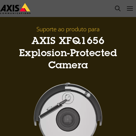
Pular
open s
Op
Clo
para
conteúdo
principal
Suporte ao produto para
AXIS XFQ1656
Explosion-Protected
Camera