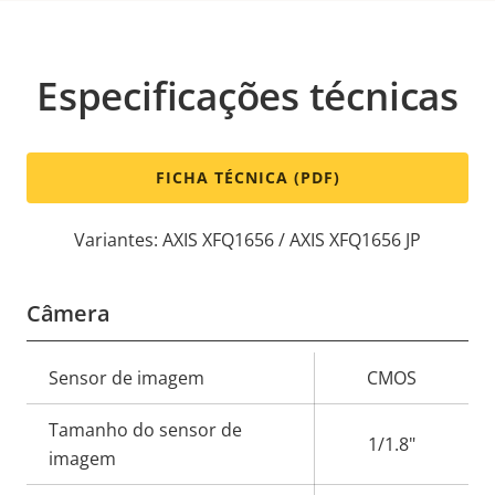
Especificações técnicas
FICHA TÉCNICA (PDF)
Variantes: AXIS XFQ1656 / AXIS XFQ1656 JP
Câmera
Descrição
Sensor de imagem
CMOS
Valor da
da
propriedade
Tamanho do sensor de
propriedade
1/1.8"
imagem