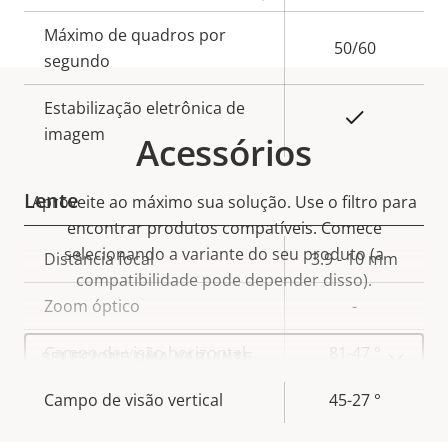
Valor da
da
propriedade
Máximo de quadros por
propriedade
50/60
segundo
Estabilização eletrônica de
Sim
imagem
Acessórios
Lente
Aproveite ao máximo sua solução. Use o filtro para
encontrar produtos compatíveis.
Comece
selecionando a variante do seu produto (a
Descrição
Distância focal
3.9 - 10 mm
Valor da
compatibilidade pode depender disso).
da
propriedade
Zoom óptico
-
propriedade
Select
Campo de visão horizontal
81-47 °
a
product
variant:
Campo de visão vertical
45-27 °