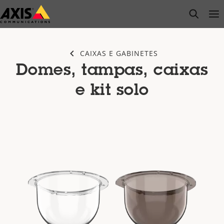
Pular
open s
Op
Clo
para
conteúdo
principal
CAIXAS E GABINETES
Domes, tampas, caixas
e kit solo