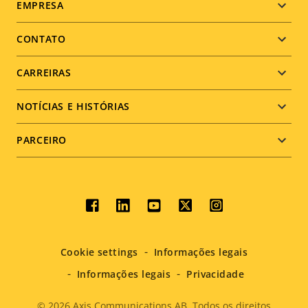
Footer
EMPRESA
menu
CONTATO
CARREIRAS
NOTÍCIAS E HISTÓRIAS
PARCEIRO
Social
menu
Cookie settings
Informações legais
Informações legais
Privacidade
© 2026
Axis Communications AB. Todos os direitos