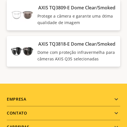
AXIS TQ3809-E Dome Clear/Smoked
Protege a câmera e garante uma ótima
qualidade de imagem
AXIS TQ3818-E Dome Clear/Smoked
Dome com proteção infravermelha para
câmeras AXIS Q35 selecionadas
Footer
EMPRESA
menu
CONTATO
CARREIRAS