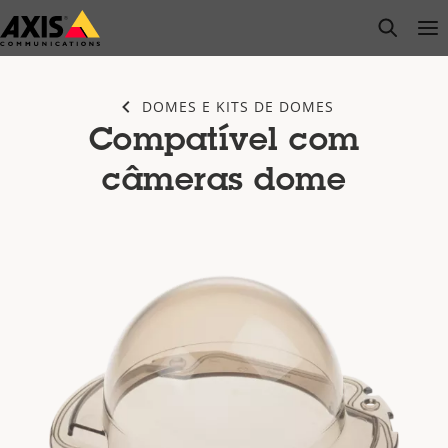
Pular
open s
Op
Clo
para
conteúdo
principal
DOMES E KITS DE DOMES
Compatível com
câmeras dome