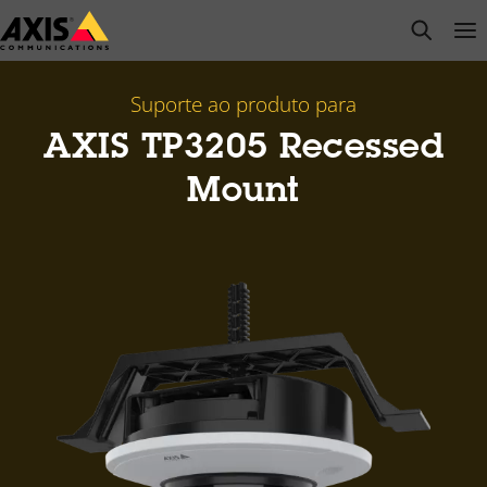
Pular
open s
Op
Clo
para
conteúdo
principal
Suporte ao produto para
AXIS TP3205 Recessed
Mount