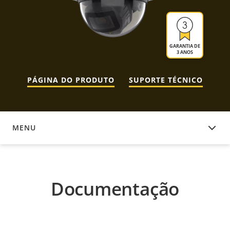
GARANTIA DE
3 ANOS
PÁGINA DO PRODUTO
SUPORTE TÉCNICO
MENU
DOCUMENTAÇÃO
Documentação