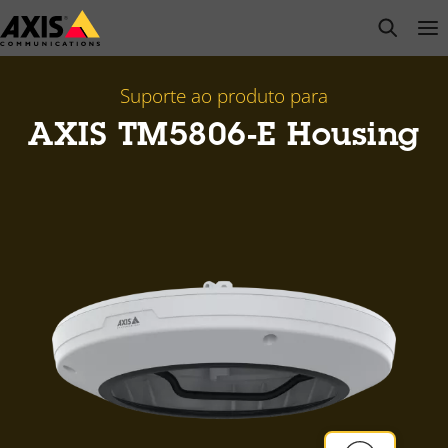
Pular
open s
Op
Clo
para
conteúdo
principal
Suporte ao produto para
AXIS TM5806-E Housing