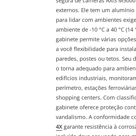
segura de câmeras AXIS M500
externos.
Ele
tem um alumínio 
para lidar com ambientes exig
ambiente de -10 °C a 40 °C (14 
gabinete permite várias opçõ
a você flexibilidade para insta
paredes, postes ou tetos. Seu d
o torna adequado para ambien
edifícios industriais, monitora
perímetro, estações ferroviári
shopping centers.
Com classifi
gabinete oferece proteção cont
vandalismo. A conformidade 
4X
garante resistência à corro