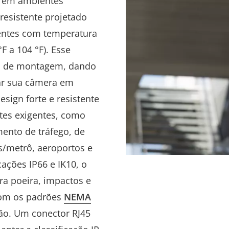
0 em ambientes
resistente projetado
entes com temperatura
°F a 104 °F).
Esse
es de montagem, dando
lar sua câmera em
esign forte e resistente
tes exigentes, como
mento de tráfego, de
as/metrô, aeroportos e
cações IP66 e IK10, o
ra poeira, impactos e
com os padrões
NEMA
são. Um
conector RJ45