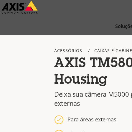
Pular
para
conteúdo
Soluçõ
principal
ACESSÓRIOS
CAIXAS E GABIN
AXIS TM580
Housing
Deixa sua câmera M5000 p
externas
Para áreas externas