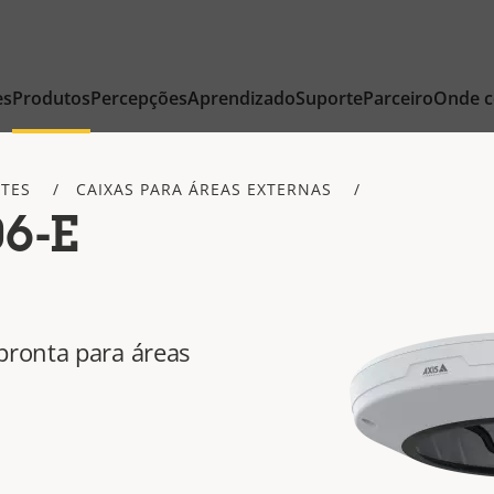
es
Produtos
Percepções
Aprendizado
Suporte
Parceiro
Onde 
ETES
CAIXAS PARA ÁREAS EXTERNAS
6-E
ronta para áreas