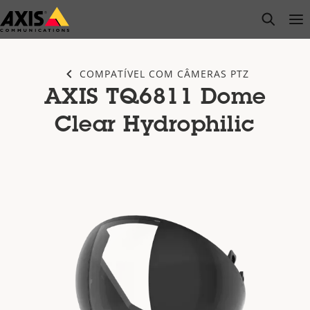
Pular
open s
Op
Clo
para
conteúdo
principal
COMPATÍVEL COM CÂMERAS PTZ
AXIS TQ6811 Dome
Clear Hydrophilic