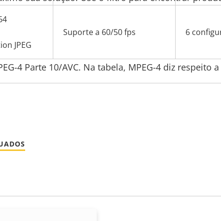
64
Suporte a 60/50 fps
6 configu
ion JPEG
-4 Parte 10/AVC. Na tabela, MPEG-4 diz respeito a
NUADOS