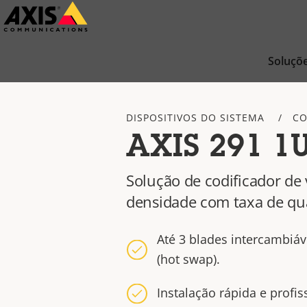
Pular
para
conteúdo
Soluçõ
principal
DISPOSITIVOS DO SISTEMA
CO
AXIS 291 1
Solução de codificador de 
densidade com taxa de q
Até 3 blades intercambiá
(hot swap).
Instalação rápida e profis