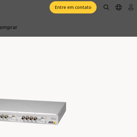
open searc
open l
faz
Entre em contato
comprar