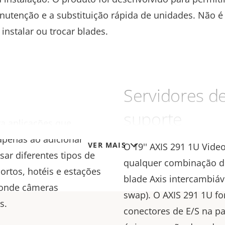
utenção e a substituição rápida de unidades. Não é
 instalar ou trocar blades.
Servidores d
suporte
ra aplicações que
apenas ao adicionar
VER MAIS
O 19'' AXIS 291 1U Vide
ar diferentes tipos de
qualquer combinação de
ortos, hotéis e estações
blade Axis intercambiáv
s onde câmeras
swap). O AXIS 291 1U fo
as.
conectores de E/S na pa