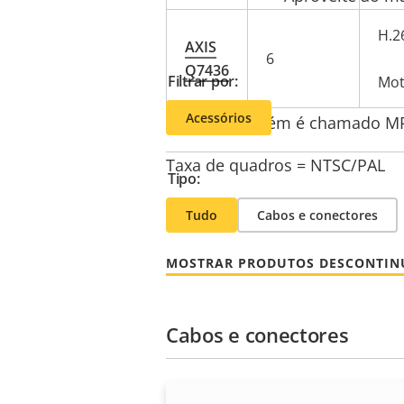
H.2
AXIS
6
Q7436
Filtrar por:
Mot
Acessórios
* H.264 também é chamado MPEG
Taxa de quadros = NTSC/PAL
Tipo:
Tudo
Cabos e conectores
MOSTRAR PRODUTOS DESCONTI
Cabos e conectores