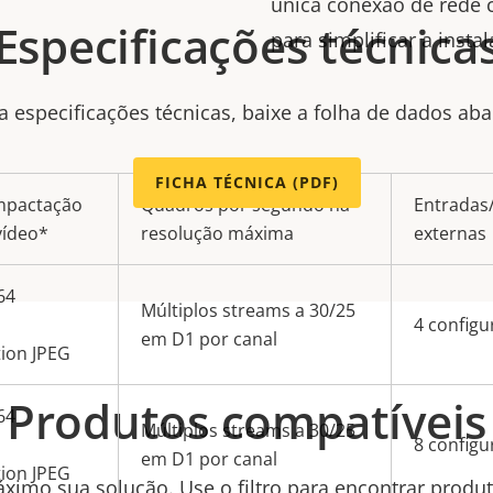
única conexão de rede 
Especificações técnica
para simplificar a insta
a especificações técnicas, baixe a folha de dados aba
FICHA TÉCNICA (PDF)
pactação
Quadros por segundo na
Entradas
vídeo*
resolução máxima
externas
64
Múltiplos streams a 30/25
4 configu
em D1 por canal
ion JPEG
Produtos compatíveis
64
Múltiplos streams a 30/25
8 configu
em D1 por canal
ion JPEG
ximo sua solução. Use o filtro para encontrar produ