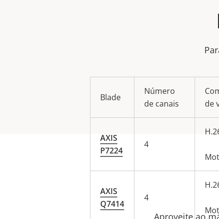
Par
Número
Com
Blade
de canais
de 
H.2
AXIS
4
P7224
Mot
H.2
AXIS
4
Q7414
Mot
Aproveite ao má