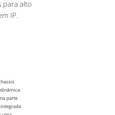
 para alto
em IP.
l
chassis
 dinâmica
na parte
 integrada
ir uma