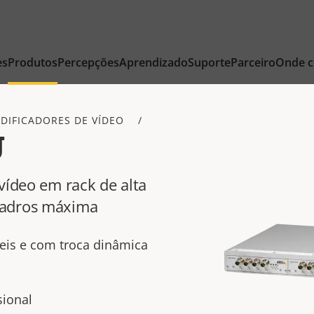
es
Produtos
Percepções
Aprendizado
Suporte
Parceiro
Onde 
DIFICADORES DE VÍDEO
U
vídeo em rack de alta
uadros máxima
veis e com troca dinâmica
sional