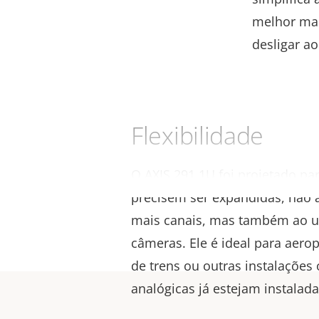
melhor man
desligar ao
Flexibilidade
O AXIS 291 1U foi projetado pa
precisem ser expandidas, não 
mais canais, mas também ao us
câmeras. Ele é ideal para aerop
de trens ou outras instalaçõe
analógicas já estejam instalad