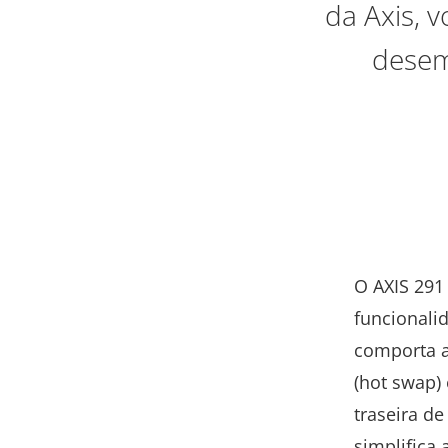
da Axis, 
desem
O AXIS 291
funcionalid
comporta a
(hot swap)
traseira d
simplifica 