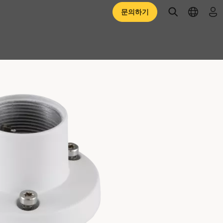
open searc
open l
로
문의하기