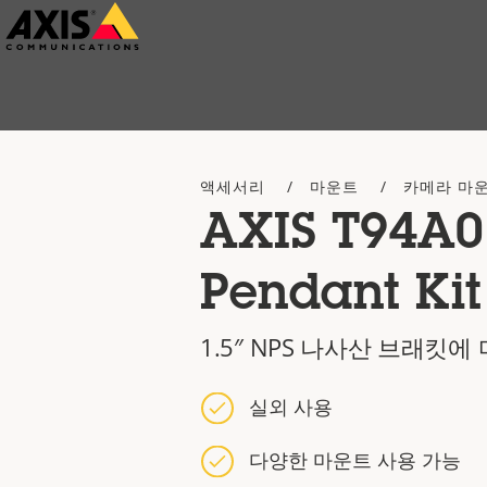
주
요
내
용
으
액세서리
마운트
카메라 마
로
AXIS T94A
건
너
Pendant Kit
뛰
기
1.5″ NPS 나사산 브래킷에
실외 사용
다양한 마운트 사용 가능