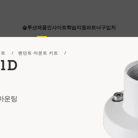
솔루션
제품
인사이트
학습
지원
파트너
구입처
운트
펜던트 마운트 키트
01D
 마운팅