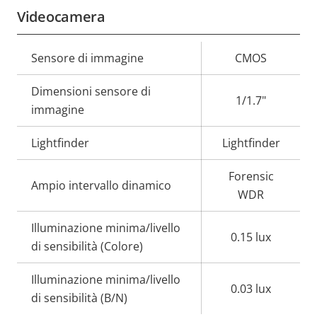
Videocamera
Descrizione
Sensore di immagine
Valore
CMOS
della
della
Dimensioni sensore di
proprietà
proprietà
1/1.7"
immagine
Lightfinder
Lightfinder
Forensic
Ampio intervallo dinamico
WDR
Illuminazione minima/livello
0.15 lux
di sensibilità (Colore)
Illuminazione minima/livello
0.03 lux
di sensibilità (B/N)