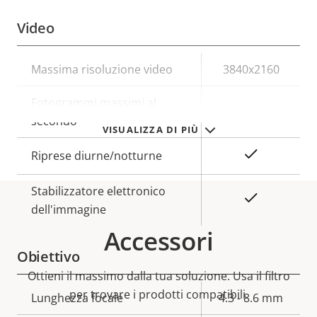
Video
Descrizione
Massima risoluzione video
Valore
3840x2160
della
della
Fotogrammi massimi al
proprietà
proprietà
25/30
secondo
VISUALIZZA DI PIÙ
Sì
Riprese diurne/notturne
Stabilizzatore elettronico
Sì
dell'immagine
Accessori
Obiettivo
Ottieni il massimo dalla tua soluzione. Usa il filtro
per trovare i prodotti compatibili.
Descrizione
Lunghezza focale
Valore
4.3 - 8.6 mm
della
della