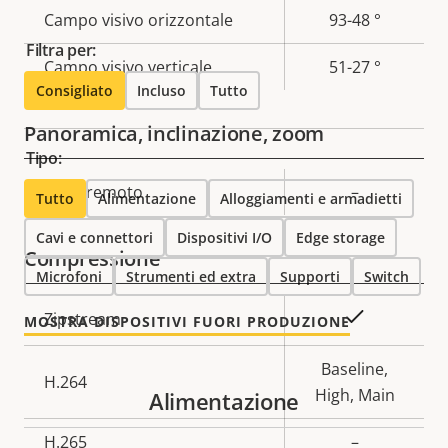
Campo visivo orizzontale
93-48 °
proprietà
proprietà
Filtra per:
Campo visivo verticale
51-27 °
Consigliato
Incluso
Tutto
Panoramica, inclinazione, zoom
Tipo:
Descrizione
PTRZ remoto
Valore
–
Tutto
Alimentazione
Alloggiamenti e armadietti
della
della
Cavi e connettori
Dispositivi I/O
Edge storage
proprietà
proprietà
Compressione
Microfoni
Strumenti ed extra
Supporti
Switch
Descrizione
Valore
Sì
Zipstream
MOSTRA DISPOSITIVI FUORI PRODUZIONE
della
della
proprietà
proprietà
Baseline,
H.264
High, Main
Alimentazione
H.265
–