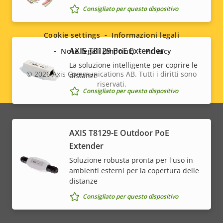
Social
Consigliato per questo dispositivo
menu
Cookie settings
Informazioni legali
AXIS T8129 PoE Extender
Note legali (Imprint)
Privacy
La soluzione intelligente per coprire le
© 2026
Axis Communications AB. Tutti i diritti sono
distanze
riservati.
Legal
Consigliato per questo dispositivo
menu
AXIS T8129-E Outdoor PoE
Extender
Soluzione robusta pronta per l'uso in
ambienti esterni per la copertura delle
distanze
Consigliato per questo dispositivo