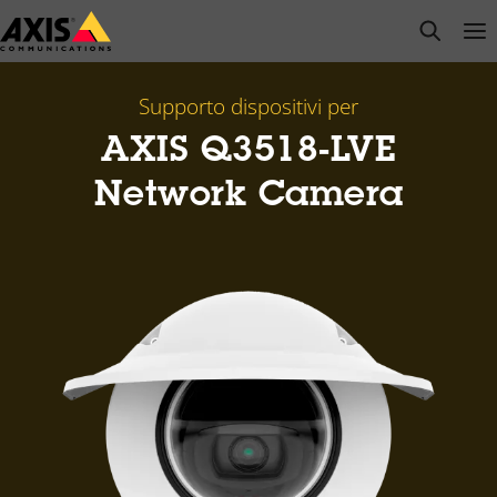
Salta
open s
Op
Clo
al
contenuto
principale
Supporto dispositivi per
AXIS Q3518-LVE
Network Camera