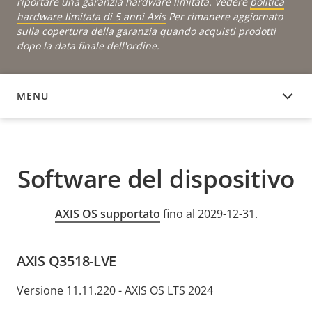
riportare una garanzia hardware limitata. Vedere
politica
hardware limitata di 5 anni Axis
Per rimanere aggiornato
sulla copertura della garanzia quando acquisti prodotti
dopo la data finale dell'ordine.
MENU
SOFTWARE DEL DISPOSITIVO
Software del dispositivo
AXIS OS supportato
fino al 2029-12-31.
AXIS Q3518-LVE
Versione 11.11.220 - AXIS OS LTS 2024