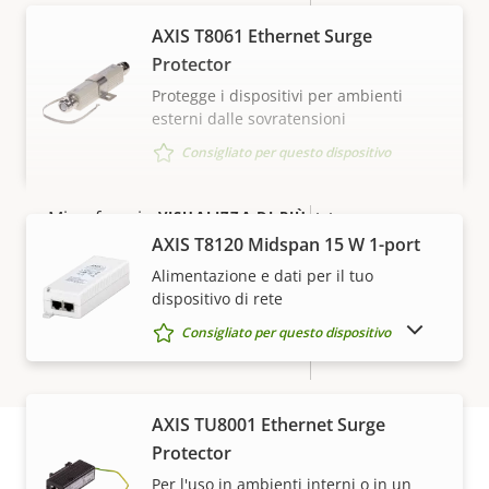
AXIS T8061 Ethernet Surge
AV1
–
Protector
Audio
Protegge i dispositivi per ambienti
esterni dalle sovratensioni
Consigliato per questo dispositivo
Descrizione
Valore
Sì
Supporto audio
della
della
proprietà
Microfono incorporato
proprietà
–
VISUALIZZA DI PIÙ
AXIS T8120 Midspan 15 W 1-port
Alimentazione e dati per il tuo
Rete
dispositivo di rete
MOSTRA DISPOSITIVI FUORI PRODUZIONE
Consigliato per questo dispositivo
Descrizione
Classe PoE
Valore
3
della
della
proprietà
proprietà
Sicurezza
AXIS TU8001 Ethernet Surge
Protector
Per l'uso in ambienti interni o in un