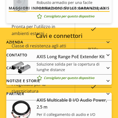
scheda di memoria)
Robusto armadio per una facile
installazione delle telecamere a cupola
MAGGIORI INFORMAZIONI SULLE GARANZIE AXIS
Temperatura di esercizio
-50 to 60 °C
Consigliato per questo dispositivo
Pronta per l'utilizzo in
Sì
ambienti esterni
Cavi e connettori
Footer
AZIENDA
Classe di resistenza agli atti
IK10+
vandalici
menu
CONTATTO
AXIS Long Range PoE Extender Kit
Soluzione solida per la copertura di
IP66, IP67,
CARRIERE
Classificazione IP
lunghe distanze
IP6K9K
Consigliato per questo dispositivo
NOTIZIE E STORIE
Progettato per la
Sì
riverniciatura
PARTNER
AXIS Multicable B I/O Audio Power,
Sostenibilità
PVC free
2.5 m
Per il collegamento di audio e I/O