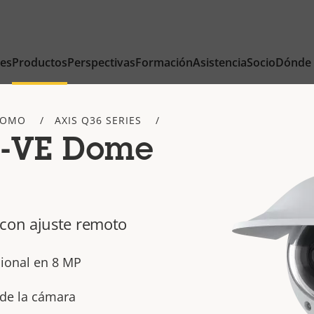
nes
Productos
Perspectivas
Formación
Asistencia
Socio
Dónde
DOMO
AXIS Q36 SERIES
8-VE Dome
con ajuste remoto
ional en 8 MP
 de la cámara