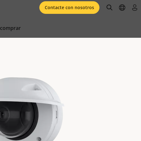
open searc
open l
ini
Contacte con nosotros
 comprar