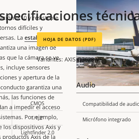
specificaciones técnic
ación IK10 y resistente
ornos difíciles y
ersas. La
estabilización
HOJA DE DATOS (PDF)
antiza una imagen de
las que la cámara se ve
Variantes: AXIS Q3628-VE
s, incluye sensores
ciones y apertura de la
Audio
 conducto garantiza una
más, las funciones de
CMOS
Descripción
Compatibilidad de audi
Val
an a impedir el acceso
de
sistemas. Por ejemplo,
1/1.2"
Micrófono integrado
propiedad
prop
 los dispositivos Axis y
Lightfinder 2.0
s productos Axis de la