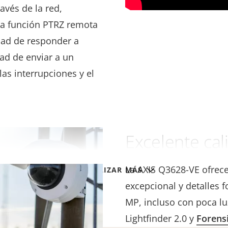
avés de la red,
La función PTRZ remota
idad de responder a
dad de enviar a un
las interrupciones y el
Excelente ca
La AXIS Q3628-VE ofrec
VISUALIZAR MÁS
excepcional y detalles 
MP, incluso con poca lu
Lightfinder 2.0 y
Forens