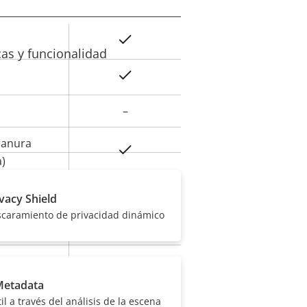
Sí
or de
cas y funcionalidad
la
Sí
iedad
–
ranura
Sí
a)
namiento
-50 to 55 °C
ivacy Shield
scaramiento de privacidad dinámico
Sí
r
ismo
IK10
Metadata
IP66, IP6K9K
il a través del análisis de la escena