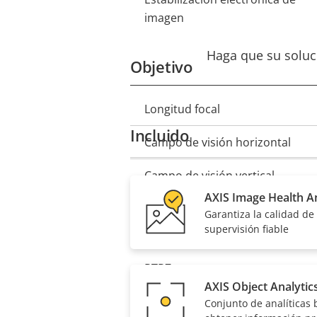
imagen
Haga que su soluci
Objetivo
Longitud focal
Descripción
Valor de
Incluido
de
la
Campo de visión horizontal
propiedad
propiedad
Campo de visión vertical
AXIS Image Health An
Garantiza la calidad d
Movimiento horizontal/ve
supervisión fiable
Descripción
PTRZ remoto
Valor de
AXIS Object Analytic
de
la
Conjunto de analíticas 
propiedad
propiedad