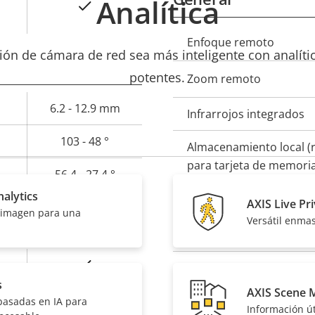
Analítica
Sí
Descripción
Enfoque remoto
Val
ón de cámara de red sea más inteligente con analíti
de
potentes.
Zoom remoto
propiedad
prop
6.2 - 12.9 mm
Infrarrojos integrados
103 - 48 °
Almacenamiento local (
para tarjeta de memori
56.4 - 27.4 °
alytics
Temperatura de funcio
AXIS Live Pr
e imagen para una
rtical y zoom
Versátil enma
Preparada para exterio
Sí
Clasificación de vandal
s
AXIS Scene 
Clasificación IP
basadas en IA para
Información út