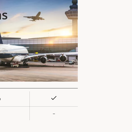
as
Sí
o
or de
la
–
iedad