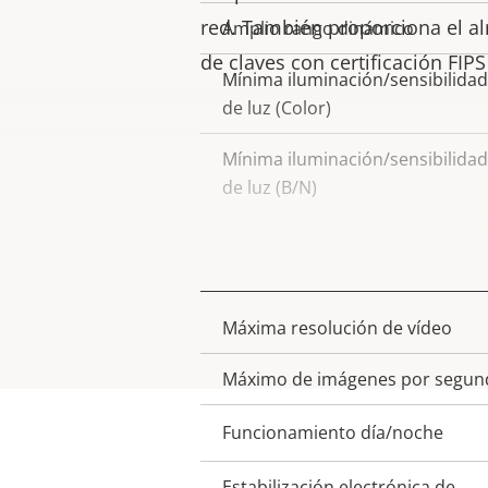
red. También proporciona el 
Amplio rango dinámico
de claves con certificación FIPS
Mínima iluminación/sensibilidad
de luz (Color)
Mínima iluminación/sensibilidad
de luz (B/N)
Vídeo
Máxima resolución de vídeo
Descripción
Valor de
de
la
Máximo de imágenes por segun
propiedad
propiedad
Funcionamiento día/noche
Estabilización electrónica de