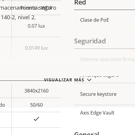
Red
almacenamiento seguro
Forensic WDR
 140-2, nivel 2.
Clase de PoE
Descripción
Val
0.07 lux
de
Seguridad
propiedad
prop
0.0149 lux
Descripción
Sistema operativo firm
Val
de
Arranque seguro
propiedad
prop
VISUALIZAR MÁS
3840x2160
Secure keystore
do
50/60
Axis Edge Vault
Sí
General