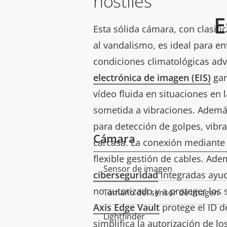
hostiles
E
Esta sólida cámara, con clasific
al vandalismo, es ideal para ent
condiciones climatológicas adv
electrónica de imagen (EIS)
gar
vídeo fluida en situaciones en 
sometida a vibraciones. Ademá
para detección de golpes, vibra
Cámara
carcasa. La conexión mediante
flexible gestión de cables. Ade
Sensor de imagen
Descripción
Valor de
ciberseguridad
integradas ayud
de
la
no autorizado y a proteger los 
Tamaño del sensor de imagen
propiedad
propiedad
Axis Edge Vault
protege el ID de
Lightfinder
simplifica la autorización de lo