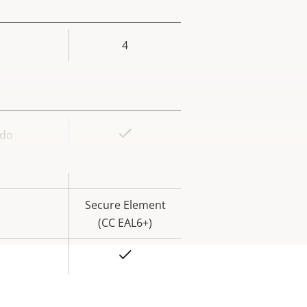
4
or de
la
iedad
Sí
ado
or de
la
Sí
iedad
Secure Element
(CC EAL6+)
Sí