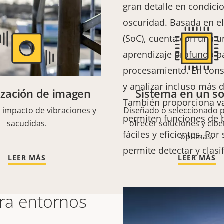
gran detalle en condicion
oscuridad. Basada en el
(SoC), cuenta con una 
aprendizaje profundo p
procesamiento. En conse
y analizar incluso más 
lización de imagen
Sistema en un so
También proporciona v
l impacto de vibraciones y
Diseñado o seleccionado p
permiten funciones de 
sacudidas.
ofrecer soluciones y cib
fáciles y eficientes. Por
óptimas.
permite detectar y clas
LEER MÁS
LEER MÁS
ara entornos