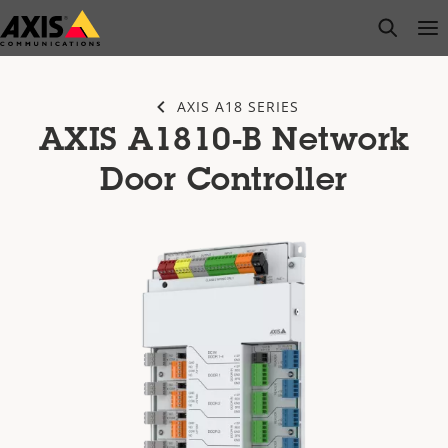
Saltar
open s
Op
Clo
al
contenido
principal
AXIS A18 SERIES
AXIS A1810-B Network
Door Controller