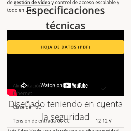
de
gestión de vídeo
y control de acceso escalable y
Especificaciones
todo en uno.
técnicas
HOJA DE DATOS (PDF)
Variantes: AXIS A1810-B
Descripción
Alimentación a través de
Valor de
Sí
de
Ethernet
la
Diseñado teniendo en cuenta
propiedad
propiedad
Clase de PoE
4
la seguridad
Tensión de entrada de CC
12-12 V