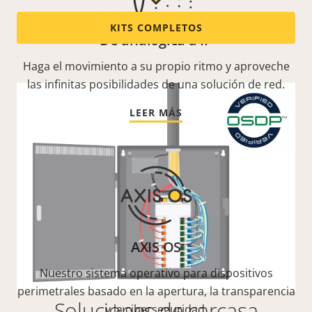
KITS COMPLETOS
De analógica a IP
Haga el movimiento a su propio ritmo y aproveche
las infinitas posibilidades de una solución de red.
LEER MÁS
AXIS OS
Nuestro sistema operativo para dispositivos
perimetrales basado en la apertura, la transparencia
Soluciones de carcasa
y la ciberseguridad.