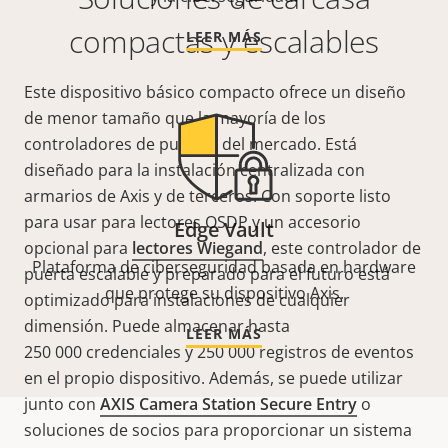
compactas y escalables
LEER MÁS
Este dispositivo básico compacto ofrece un diseño
de menor tamaño que la mayoría de los
controladores de puertas del mercado. Está
diseñado para la instalación centralizada con
armarios de Axis y de terceros. Con soporte listo
para usar para lectores OSDP y un accesorio
Edge Vault
opcional para
lectores Wiegand
, este controlador de
Plataforma de ciberseguridad basada en hardware
puerta escalable y preparado para el futuro está
que protege su dispositivo Axis.
optimizado para instalaciones de cualquier
dimensión. Puede almacenar hasta
LEER MÁS
250 000 credenciales y 250 000 registros de eventos
en el propio dispositivo. Además, se puede utilizar
junto con
AXIS Camera Station Secure Entry
o
soluciones de socios para proporcionar un sistema