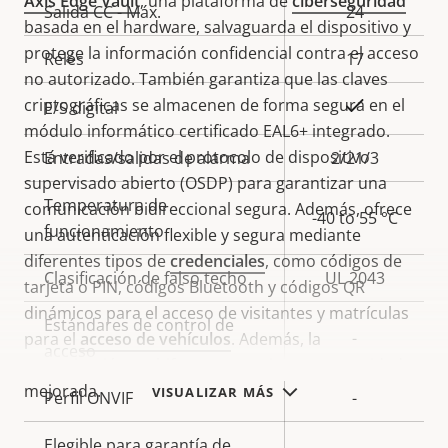
Axis Edge Vault
, una plataforma de
ciberseguridad
Salida CC - Máx.
24
basada en el hardware, salvaguarda el dispositivo y
protege la información confidencial contra el acceso
Relés
17
no autorizado. También garantiza que las claves
criptográficas se almacenen de forma segura en el
Sí
E/S digital
módulo informático certificado EAL6+ integrado.
Está verificado por el protocolo de dispositivo
Entradas/salidas de alarma
2/21/3
supervisado abierto (OSDP) para garantizar una
Temperatura de
comunicación bidireccional segura. Además, ofrece
-40 to 55 °C
funcionamiento
una autenticación flexible y segura mediante
diferentes tipos de
credenciales
, como códigos de
Clasificación de falso techo
UL 2043
tarjeta o PIN, códigos Bluetooth y códigos QR
dinámicos para el acceso de visitantes y matrículas
Estándares de control de
-
para el
acceso de vehículos
. Además, la
acceso
autenticación multifactor garantiza una seguridad
mejorada.
VISUALIZAR MÁS
Perfil ONVIF
-
Elegible para garantía de