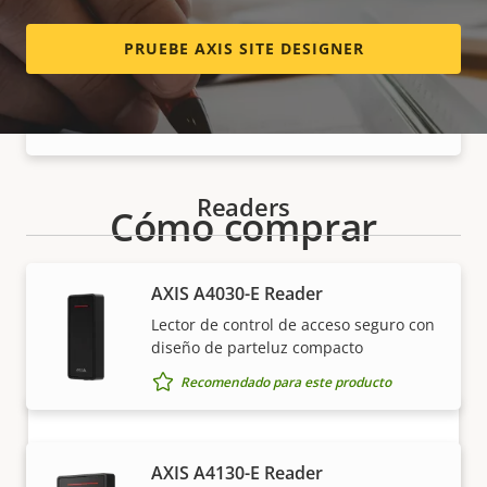
AXIS A9920 I/O Relay Expansion
PRUEBE AXIS SITE DESIGNER
Module
E/S de alta densidad con gran
escalabilidad
Readers
Cómo comprar
Nuestros socios fiables venden e instalan de forma
AXIS A4030-E Reader
experta las soluciones Axis y los productos
Lector de control de acceso seguro con
individuales.
diseño de parteluz compacto
Recomendado para este producto
AXIS A4130-E Reader