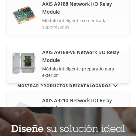
AXIS A9188 Network I/O Relay
Module
Módulo inteligente con entradas
supervisadas
AXIS A9188-VE Network I/O Relay
VISUALIZAR MÁS
Module
Módulo inteligente preparado para
exterior
MOSTRAR PRODUCTOS DESCATALOGADOS
AXIS A9210 Network I/O Relay
Module
Módulo de E/S para funcionalidad
extendida
Diseñe
su solución ideal