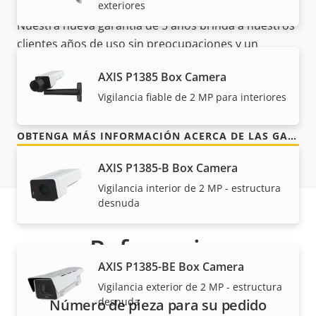
exteriores
Nuestra nueva garantía de 5 años brinda a nuestros
clientes años de uso sin preocupaciones y un
control de los costes. Y no hay sorpresas ocultas en
AXIS P1385 Box Camera
la factura, lo que prometemos es exactamente lo
Vigilancia fiable de 2 MP para interiores
que recibe.
OBTENGA MÁS INFORMACIÓN ACERCA DE LAS GARANTÍAS DE AXIS
AXIS P1385-B Box Camera
Vigilancia interior de 2 MP - estructura
desnuda
Referencias
AXIS P1385-BE Box Camera
Vigilancia exterior de 2 MP - estructura
desnuda
Número de pieza para su pedido