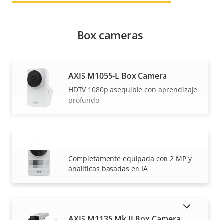
Box cameras
AXIS M1055-L Box Camera
HDTV 1080p asequible con aprendizaje
profundo
AXIS M1075-L Mk II Box Camera
VISUALIZAR MÁS
Completamente equipada con 2 MP y
analíticas basadas en IA
MOSTRAR PRODUCTOS DESCATALOGADOS
AXIS M1135 Mk II Box Camera