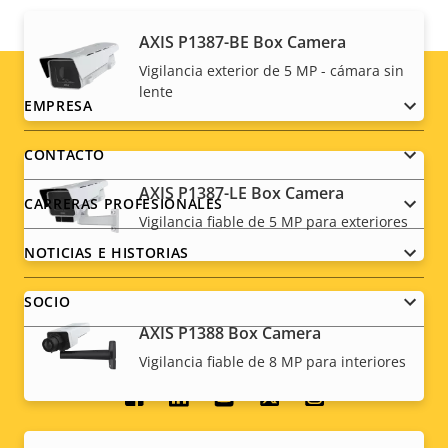
AXIS P1387-BE Box Camera
Vigilancia exterior de 5 MP - cámara sin
lente
Footer
EMPRESA
menu
CONTACTO
AXIS P1387-LE Box Camera
CARRERAS PROFESIONALES
Vigilancia fiable de 5 MP para exteriores
NOTICIAS E HISTORIAS
SOCIO
AXIS P1388 Box Camera
Vigilancia fiable de 8 MP para interiores
Social