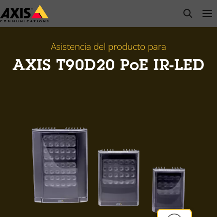
Saltar
open s
Op
Clo
al
contenido
principal
Asistencia del producto para
AXIS T90D20 PoE IR-LED