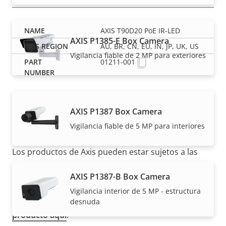
AXIS T90D20 PoE IR-LED
AXIS P1385-E Box Camera
AU, BR, CN, EU, IN, JP, UK, US
Vigilancia fiable de 2 MP para exteriores
01211-001
AXIS P1387 Box Camera
Vigilancia fiable de 5 MP para interiores
NOTA
Los productos de Axis pueden estar sujetos a las
regulaciones de control de exportaciones de EE. UU.
AXIS P1387-B Box Camera
y la UE, entre otras legislaciones nacionales de
control de exportaciones. Encuentre
información
Vigilancia interior de 5 MP - estructura
sobre el cumplimiento de las exportaciones de su
desnuda
producto aquí
.