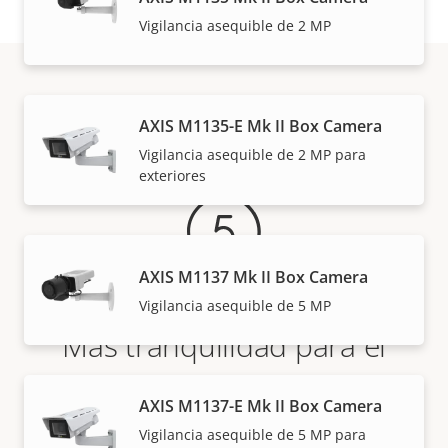
Vigilancia asequible de 2 MP
Garantía
AXIS M1135-E Mk II Box Camera
Vigilancia asequible de 2 MP para
exteriores
AXIS M1137 Mk II Box Camera
Vigilancia asequible de 5 MP
Más tranquilidad para el
cliente con una garantía de 5
AXIS M1137-E Mk II Box Camera
años
Vigilancia asequible de 5 MP para