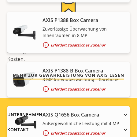
AXIS P1388 Box Camera
Für ein sicheres Gefühl
Zuverlässige Überwachung von
Innenräumen in 8 MP
Unsere 3-jährige Gewährleistung bietet
Erfordert zusätzliches Zubehör
störungsfreien Betrieb und Kontrolle über Ihre
Kosten.
AXIS P1388-B Box Camera
MEHR ZUR GEWÄHRLEISTUNG VON AXIS LESEN
8 MP Innenüberwachung – Barebone
Erfordert zusätzliches Zubehör
Footer
AXIS Q1656 Box Camera
UNTERNEHMEN
Außergewöhnliche Leistung mit 4 MP
menu
KONTAKT
Erfordert zusätzliches Zubehör