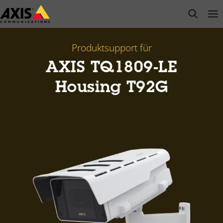
Zum
open s
Op
Clo
Hauptinhalt
springen
Produktsupport für
AXIS TQ1809-LE
Housing T92G