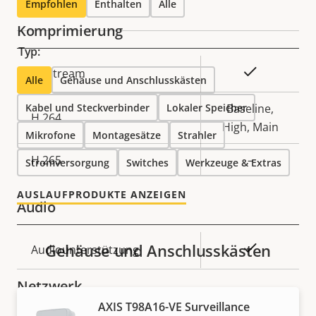
Empfohlen
Enthalten
Alle
Komprimierung
Typ:
Eigentumsbeschreibung
Eigentumswert
Ja
Zipstream
Alle
Gehäuse und Anschlusskästen
Kabel und Steckverbinder
Lokaler Speicher
Baseline,
H.264
High, Main
Mikrofone
Montagesätze
Strahler
H.265
–
Stromversorgung
Switches
Werkzeuge & Extras
AUSLAUFPRODUKTE ANZEIGEN
Audio
Gehäuse und Anschlusskästen
Eigentumsbeschreibung
Eigentumswert
Ja
Audiounterstützung
Netzwerk
AXIS T98A16-VE Surveillance