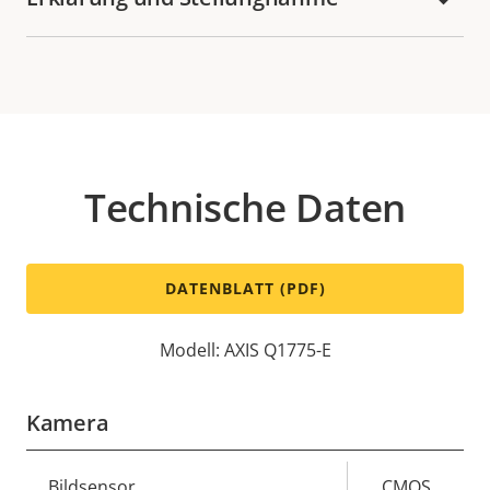
Technische Daten
DATENBLATT (PDF)
Modell: AXIS Q1775-E
Kamera
Eigentumsbeschreibung
Bildsensor
Eigentumswert
CMOS