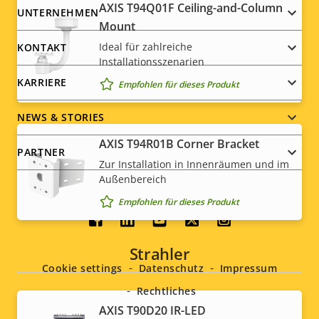
Stromversorgung
AXIS T94Q01F Ceiling-and-Column
Footer
UNTERNEHMEN
Mount
menu
Eigentumsbeschreibung
Leistung (max.)
Eigentumswert
-
Ideal für zahlreiche
KONTAKT
Installationsszenarien
Leistung (durchschnittlich)
-
KARRIERE
Empfohlen für dieses Produkt
NEWS & STORIES
AXIS T94R01B Corner Bracket
PARTNER
Zur Installation in Innenräumen und im
Außenbereich
Empfohlen für dieses Produkt
Social
Strahler
menu
Cookie settings
Datenschutz
Impressum
Rechtliches
AXIS T90D20 IR-LED