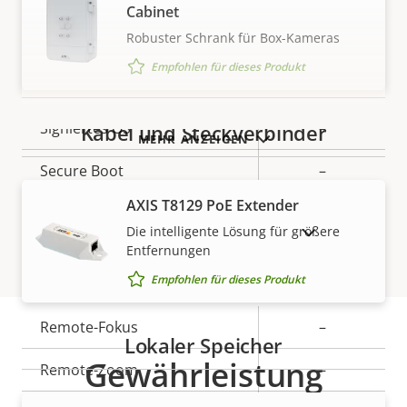
Cabinet
Eigentumsbeschreibung
PoE-Klasse
Eigentumswert
4
Robuster Schrank für Box-Kameras
Empfohlen für dieses Produkt
Security
Eigentumsbeschreibung
Signiertes OS
Eigentumswert
–
Kabel und Steckverbinder
MEHR ANZEIGEN
Secure Boot
–
AXIS T8129 PoE Extender
Secure keystore
-
Die intelligente Lösung für größere
AUSLAUFPRODUKTE ANZEIGEN
Entfernungen
Allgemein
Empfohlen für dieses Produkt
Eigentumsbeschreibung
Remote-Fokus
Eigentumswert
–
Lokaler Speicher
Gewährleistung
Remote-Zoom
–