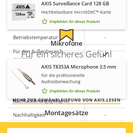
Integrierte IR-Beleuchtung
–
AXIS Surveillance Card 128 GB
Hochbelastbare microSDXC™-Karte
Lokaler Speicher
Ja
Empfohlen für dieses Produkt
(Speicherkarteneinschub)
Betriebstemperatur
-
Mikrofone
Für ein sicheres Gefühl
Für den Außenbereich
Ja
geeignet
AXIS T8353A Microphone 3.5 mm
Unsere 3-jährige Gewährleistung bietet
Vandalismus-Schutzklasse
IK10
Für die professionelle
störungsfreien Betrieb und Kontrolle über Ihre
Audioüberwachung
Kosten.
IP-Schutzklasse
IP66
Empfohlen für dieses Produkt
MEHR ZUR GEWÄHRLEISTUNG VON AXIS LESEN
Nachlackierungsgeeignet
–
Montagesätze
Nachhaltigkeit
-