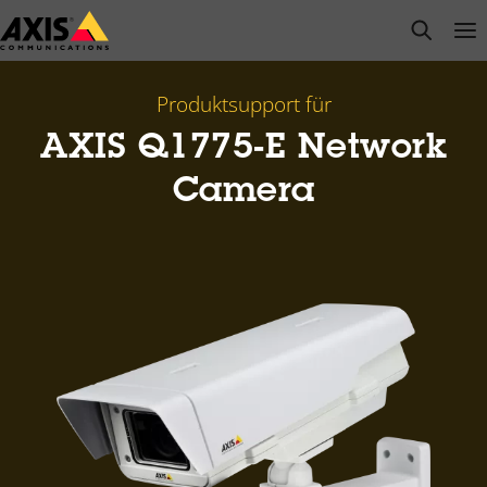
Zum
open s
Op
Clo
Hauptinhalt
springen
Produktsupport für
AXIS Q1775-E Network
Camera