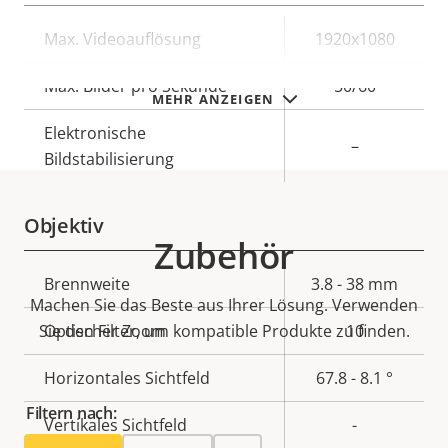
Eigentumsbeschreibung
Max. Videoauflösung
Eigentumswert
1920x1080
Max. Bilder pro Sekunde
50/60
MEHR ANZEIGEN
Elektronische
–
Bildstabilisierung
Objektiv
Zubehör
Eigentumsbeschreibung
Brennweite
Eigentumswert
3.8 - 38 mm
Machen Sie das Beste aus Ihrer Lösung. Verwenden
Sie den Filter, um kompatible Produkte zu finden.
Optischer Zoom
10
Horizontales Sichtfeld
67.8 - 8.1 °
Filtern nach:
Vertikales Sichtfeld
-