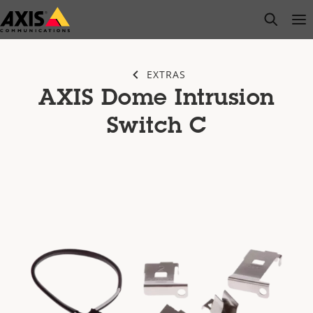
Zum
open s
Op
Clo
Hauptinhalt
springen
EXTRAS
AXIS Dome Intrusion
Switch C