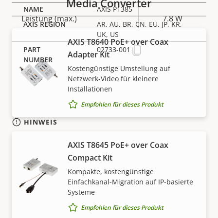
Media Converter
AXIS P1385
Eigentumsbeschreibung
Leistung (max.)
Eigentumswert
7.8 W
AR, AU, BR, CN, EU, JP, KR,
UK, US
Leistung (durchschnittlich)
3.2 W
AXIS T8640 PoE+ over Coax
02733-001
Adapter Kit
DC-Eingangsspannung
10-28 V
Kostengünstige Umstellung auf
Netzwerk-Video für kleinere
Installationen
Empfohlen für dieses Produkt
HINWEIS
Axis Produkte unterliegen möglicherweise den
AXIS T8645 PoE+ over Coax
Exportkontrollbestimmungen der USA und der EU
Compact Kit
sowie anderer nationaler Exportkontrollgesetze.
Kompakte, kostengünstige
Finden Sie hier
Compliance-Informationen zum
Einfachkanal-Migration auf IP-basierte
Export für Ihr Produkt
.
Systeme
Empfohlen für dieses Produkt