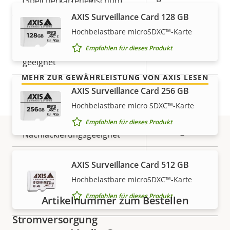
(Speicherkarteneinschub)
jahrelangen störungsfreien Betrieb und Kontrolle
AXIS Surveillance Card 128 GB
über Ihre Kosten. Es gibt keine Überraschungen im
Betriebstemperatur
-10 to 55 °C
Hochbelastbare microSDXC™-Karte
Kleingedruckten – was wir versprechen, ist genau
Für den Außenbereich
Empfohlen für dieses Produkt
das, was Sie bekommen.
–
geeignet
MEHR ZUR GEWÄHRLEISTUNG VON AXIS LESEN
Vandalismus-Schutzklasse
-
AXIS Surveillance Card 256 GB
Hochbelastbare micro SDXC™-Karte
IP-Schutzklasse
-
Empfohlen für dieses Produkt
Nachlackierungsgeeignet
–
Artikelnummern
BFR/CFR
AXIS Surveillance Card 512 GB
Nachhaltigkeit
free, PVC
Hochbelastbare microSDXC™-Karte
free
Empfohlen für dieses Produkt
Artikelnummer zum Bestellen
Stromversorgung