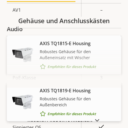
AV1
–
Gehäuse und Anschlusskästen
Audio
AXIS TQ1815-E Housing
Eigentumsbeschreibung
Eigentumswert
Ja
Audiounterstützung
Robustes Gehäuse für den
Außeneinsatz mit Wischer
Netzwerk
Empfohlen für dieses Produkt
Eigentumsbeschreibung
PoE-Klasse
Eigentumswert
3
AXIS TQ1819-E Housing
Drahtlos
–
MEHR ANZEIGEN
Robustes Gehäuse für den
Außenbereich
Security
Empfohlen für dieses Produkt
AUSLAUFPRODUKTE ANZEIGEN
Eigentumsbeschreibung
Eigentumswert
Ja
Signiertes OS