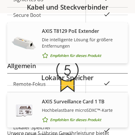
Kabel und Steckverbinder
Ja
Secure Boot
Secure
AXIS T8129 PoE Extender
Gewährleistung
Secure keystore
Element (CC
Die intelligente Lösung für größere
EAL6+)
Entfernungen
Empfohlen für dieses Produkt
Allgemein
Lokaler Speicher
Eigentumsbeschreibung
Eigentumswert
Ja
Remote-Fokus
Remote-Zoom
–
AXIS Surveillance Card 1 TB
5-Jahres-Gewährleistung für
Hochbelastbare microSDXC™-Karte
Integrierte IR-Beleuchtung
–
ein sicheres Gefühl
Empfohlen für dieses Produkt
Lokaler Speicher
Ja
Unsere neue 5-jährige Gewährleistung bietet