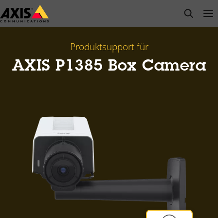
Zum
open s
Op
Clo
Hauptinhalt
springen
Produktsupport für
AXIS P1385 Box Camera