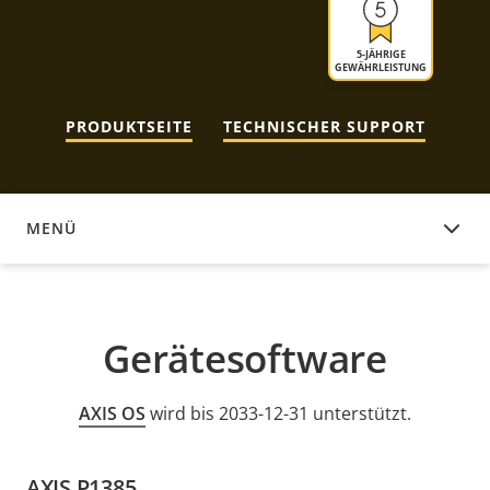
5-JÄHRIGE
GEWÄHRLEISTUNG
PRODUKTSEITE
TECHNISCHER SUPPORT
MENÜ
GERÄTESOFTWARE
Gerätesoftware
AXIS OS
wird bis 2033-12-31 unterstützt.
AXIS P1385