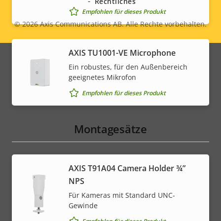
Rechtliches
Empfohlen für dieses Produkt
© 2026
Axis Communications AB. Alle Rechte vorbehalten.
Legal
menu
AXIS TU1001-VE Microphone
Ein robustes, für den Außenbereich
geeignetes Mikrofon
Empfohlen für dieses Produkt
Montagesätze
AXIS T91A04 Camera Holder ¾”
NPS
Für Kameras mit Standard UNC-
Gewinde