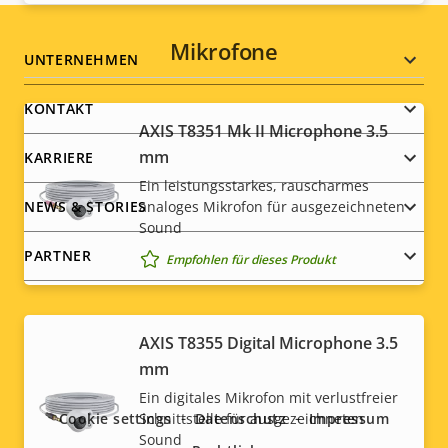
Mikrofone
Footer
UNTERNEHMEN
menu
KONTAKT
AXIS T8351 Mk II Microphone 3.5
mm
KARRIERE
Ein leistungsstarkes, rauscharmes
NEWS & STORIES
analoges Mikrofon für ausgezeichneten
Sound
PARTNER
Empfohlen für dieses Produkt
AXIS T8355 Digital Microphone 3.5
Social
mm
menu
Ein digitales Mikrofon mit verlustfreier
Cookie settings
Datenschutz
Impressum
Schnittstelle für ausgezeichneten
Sound