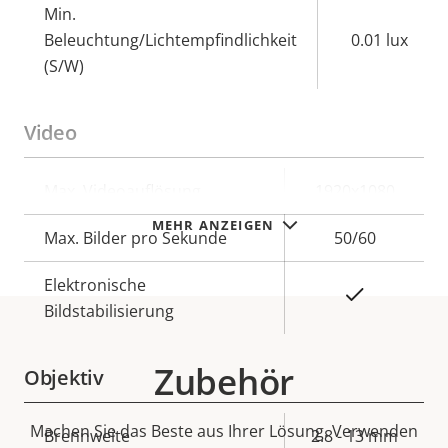
Min.
Beleuchtung/Lichtempfindlichkeit
0.01 lux
(S/W)
Video
Eigentumsbeschreibung
Max. Videoauflösung
Eigentumswert
1920x1080
MEHR ANZEIGEN
Max. Bilder pro Sekunde
50/60
Elektronische
Ja
Bildstabilisierung
Zubehör
Objektiv
Machen Sie das Beste aus Ihrer Lösung. Verwenden
Eigentumsbeschreibung
Brennweite
Eigentumswert
2.8 - 13 mm