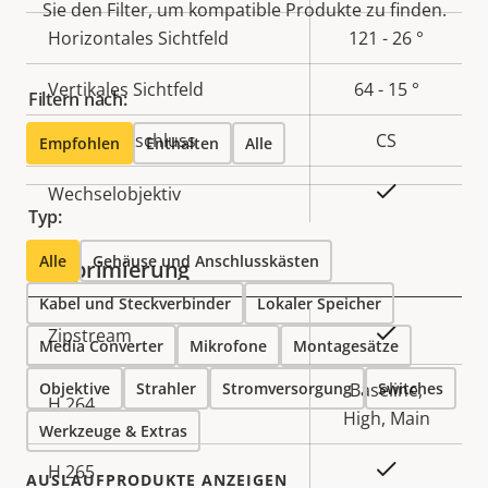
Sie den Filter, um kompatible Produkte zu finden.
Horizontales Sichtfeld
121 - 26 °
Vertikales Sichtfeld
64 - 15 °
Filtern nach:
Objektivanschluss
CS
Empfohlen
Enthalten
Alle
Ja
Wechselobjektiv
Typ:
Alle
Gehäuse und Anschlusskästen
Komprimierung
Kabel und Steckverbinder
Lokaler Speicher
Eigentumsbeschreibung
Eigentumswert
Ja
Zipstream
Media Converter
Mikrofone
Montagesätze
Objektive
Strahler
Stromversorgung
Baseline,
Switches
H.264
High, Main
Werkzeuge & Extras
Ja
H.265
AUSLAUFPRODUKTE ANZEIGEN