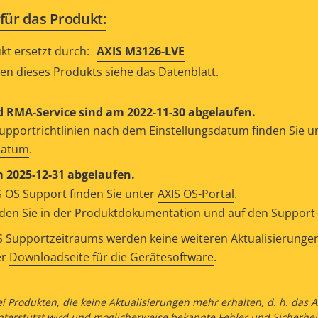
für das Produkt:
kt ersetzt durch:
AXIS M3126-LVE
en dieses Produkts siehe das Datenblatt.
 RMA-Service sind am 2022-11-30 abgelaufen.
upportrichtlinien nach dem Einstellungsdatum finden Sie u
datum
.
m 2025-12-31 abgelaufen.
 OS Support finden Sie unter
AXIS OS-Portal
.
en Sie in der Produktdokumentation und auf den Support-S
 Supportzeitraums werden keine weiteren Aktualisierungen v
er
Downloadseite für die Gerätesoftware
.
ei Produkten, die keine Aktualisierungen mehr erhalten, d. h. das
nterstützt wird und möglicherweise bekannte Fehler und Sicherhei