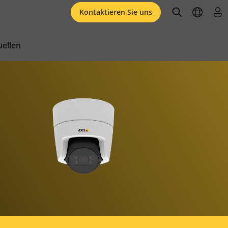
open searc
open l
an
Kontaktieren Sie uns
ellen