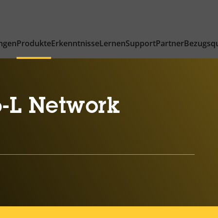
ngen
Produkte
Erkenntnisse
Lernen
Support
Partner
Bezugsqu
-L Network